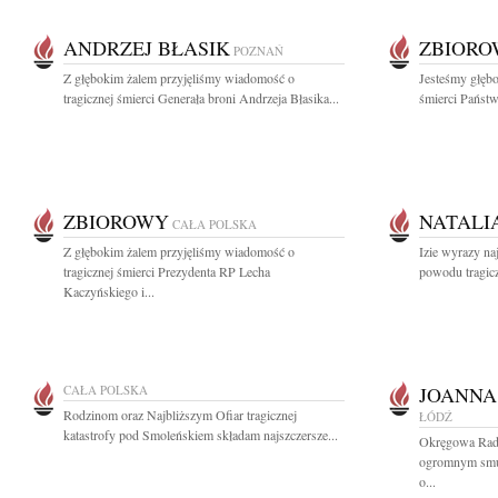
ANDRZEJ BŁASIK
ZBIOR
POZNAŃ
Z głębokim żalem przyjęliśmy wiadomość o
Jesteśmy głęb
tragicznej śmierci Generała broni Andrzeja Błasika...
śmierci Państw
ZBIOROWY
NATALI
CAŁA POLSKA
Z głębokim żalem przyjęliśmy wiadomość o
Izie wyrazy na
tragicznej śmierci Prezydenta RP Lecha
powodu tragiczn
Kaczyńskiego i...
CAŁA POLSKA
JOANNA
Rodzinom oraz Najbliższym Ofiar tragicznej
ŁÓDŹ
katastrofy pod Smoleńskiem składam najszczersze...
Okręgowa Rad
ogromnym smut
o...