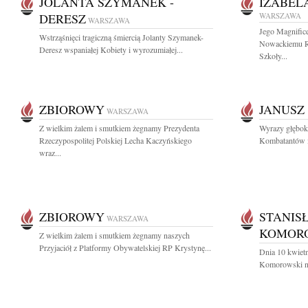
JOLANTA SZYMANEK -
IZABEL
DERESZ
WARSZAWA
WARSZAWA
Jego Magnifice
Wstrząśnięci tragiczną śmiercią Jolanty Szymanek-
Nowackiemu Re
Deresz wspaniałej Kobiety i wyrozumiałej...
Szkoły...
ZBIOROWY
JANUSZ
WARSZAWA
Z wielkim żalem i smutkiem żegnamy Prezydenta
Wyrazy głębok
Rzeczypospolitej Polskiej Lecha Kaczyńskiego
Kombatantów i
wraz...
ZBIOROWY
STANIS
WARSZAWA
KOMOR
Z wielkim żalem i smutkiem żegnamy naszych
Przyjaciół z Platformy Obywatelskiej RP Krystynę...
Dnia 10 kwietn
Komorowski na