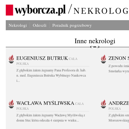
Nekrologi
Odeszli
Poradnik pogrzebowy
Inne nekrologi
EUGENIUSZ BUTRUK
ZENON 
CAŁA
POLSKA
Z powodu śmie
Z głębokim żalem żegnamy Pana Profesora dr. hab.
Smolarka wyraz
n. med. Eugeniusza Butruka Wybitnego Naukowca
i...
WACŁAWA MYŚLIWSKA
ANDRZE
CAŁA
POLSKA
POLSKA
Z głębokim żalem żegnamy Wacławę Myśliwską z
Z głębokim sm
domu Stec która odeszła 4 sierpnia w wieku...
Morozowskiego 