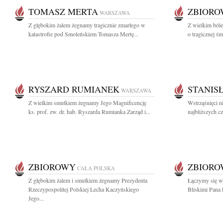
TOMASZ MERTA
ZBIOR
WARSZAWA
Z głębokim żalem żegnamy tragicznie zmarłego w
Z wielkim ból
katastrofie pod Smoleńskiem Tomasza Mertę...
o tragicznej śm
RYSZARD RUMIANEK
STANIS
WARSZAWA
Z wielkim smutkiem żegnamy Jego Magnificencję
Wstrząśnięci n
ks. prof. zw. dr. hab. Ryszarda Rumianka Zarząd i...
najbliższych c
ZBIOROWY
ZBIOR
CAŁA POLSKA
Z głębokim żalem i smutkiem żegnamy Prezydenta
Łączymy się w 
Rzeczypospolitej Polskiej Lecha Kaczyńskiego
Bliskimi Pana 
Jego...