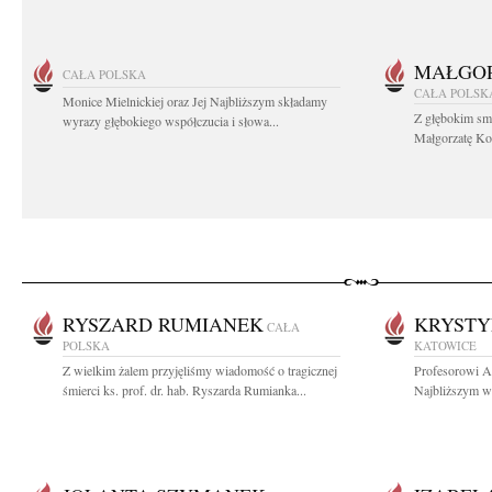
MAŁGOR
CAŁA POLSKA
CAŁA POLSK
Monice Mielnickiej oraz Jej Najbliższym składamy
Z głębokim sm
wyrazy głębokiego współczucia i słowa...
Małgorzatę Koś
RYSZARD RUMIANEK
KRYSTY
CAŁA
POLSKA
KATOWICE
Z wielkim żalem przyjęliśmy wiadomość o tragicznej
Profesorowi A
śmierci ks. prof. dr. hab. Ryszarda Rumianka...
Najbliższym wy