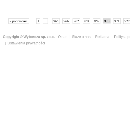
« poprzednie
1
...
965
966
967
968
969
970
971
972
następne »
Copyright © Wyborcza sp. z o.o.
O nas
Staże u nas
Reklama
Polityka 
Ustawienia prywatności