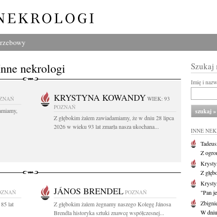
grzebowy
Inne nekrologi
Szukaj
Imię i naz
KRYSTYNA KOWANDY
ZNAŃ
WIEK: 93
POZNAŃ
amiamy,
Z głębokim żalem zawiadamiamy, że w dniu 28 lipca
2026 w wieku 93 lat zmarła nasza ukochana...
INNE NE
Tadeus
Z ogro
Kryst
Z głęb
Krysty
JÁNOS BRENDEL
OZNAŃ
POZNAŃ
"Pan je
Zbigni
85 lat
Z głębokim żalem żegnamy naszego Kolegę Jánosa
W dniu 
Brendla historyka sztuki znawcę współczesnej...