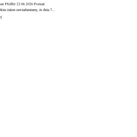
ar Pfeiffer
22.06.2026
Poznań
okim żalem zawiadamiamy, że dnia 7...
ej