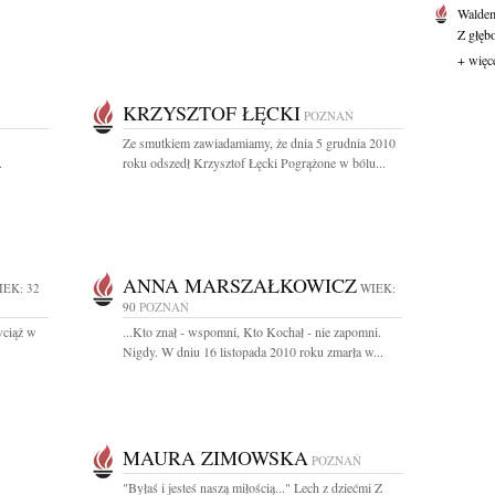
Waldem
Z głęb
+ więc
KRZYSZTOF ŁĘCKI
POZNAŃ
Ze smutkiem zawiadamiamy, że dnia 5 grudnia 2010
.
roku odszedł Krzysztof Łęcki Pogrążone w bólu...
ANNA MARSZAŁKOWICZ
IEK: 32
WIEK:
90
POZNAŃ
wciąż w
...Kto znał - wspomni, Kto Kochał - nie zapomni.
Nigdy. W dniu 16 listopada 2010 roku zmarła w...
MAURA ZIMOWSKA
POZNAŃ
"Byłaś i jesteś naszą miłością..." Lech z dziećmi Z