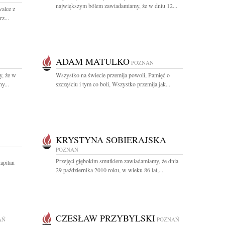
największym bólem zawiadamiamy, że w dniu 12...
walce z
z...
ADAM MATULKO
POZNAŃ
y, że w
Wszystko na świecie przemija powoli, Pamięć o
y...
szczęściu i tym co boli, Wszystko przemija jak...
KRYSTYNA SOBIERAJSKA
POZNAŃ
1
Przejęci głębokim smutkiem zawiadamiamy, że dnia
apitan
29 października 2010 roku, w wieku 86 lat,...
CZESŁAW PRZYBYLSKI
AŃ
POZNAŃ