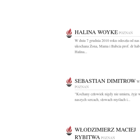
HALINA WOYKE
POZNAŃ
W dniu 7 grudnia 2010 roku odeszła od nas
ukochana Żona, Mama i Babcia prof. dr hab
Halina...
SEBASTIAN DIMITROW
W
POZNAŃ
"Kochany człowiek nigdy nie umiera, żyje 
naszych sercach, słowach myślach i...
WŁODZIMIERZ MACIEJ
RYBITWA
POZNAŃ