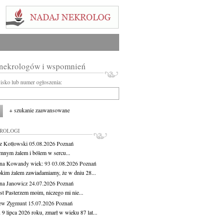
 nekrologów i wspomnień
wisko lub numer ogłoszenia:
+ szukanie zaawansowane
KROLOGI
z Kotłowski
05.08.2026
Poznań
mnym żalem i bólem w sercu...
yna Kowandy
wiek: 93
03.08.2026
Poznań
okim żalem zawiadamiamy, że w dniu 28...
na Janowicz
24.07.2026
Poznań
st Pasterzem moim, niczego mi nie...
ew Zygmunt
15.07.2026
Poznań
9 lipca 2026 roku, zmarł w wieku 87 lat...