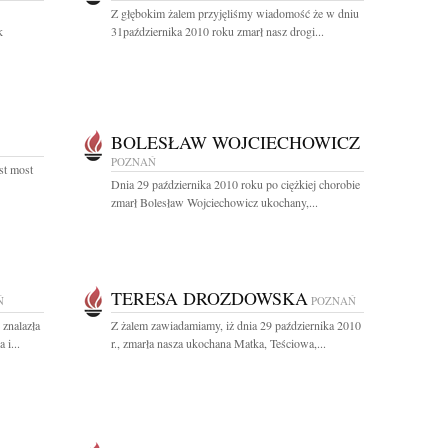
Z głębokim żalem przyjęliśmy wiadomość że w dniu
k
31października 2010 roku zmarł nasz drogi...
BOLESŁAW WOJCIECHOWICZ
POZNAŃ
est most
Dnia 29 października 2010 roku po ciężkiej chorobie
zmarł Bolesław Wojciechowicz ukochany,...
TERESA DROZDOWSKA
Ń
POZNAŃ
 znalazła
Z żalem zawiadamiamy, iż dnia 29 października 2010
 i...
r., zmarła nasza ukochana Matka, Teściowa,...