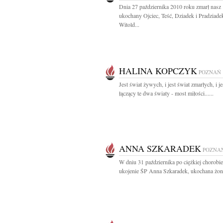
Dnia 27 października 2010 roku zmarł nasz
ukochany Ojciec, Teść, Dziadek i Pradziade
Witold...
HALINA KOPCZYK
POZNAŃ
Jest świat żywych, i jest świat zmarłych, i j
łączący te dwa światy - most miłości......
ANNA SZKARADEK
POZNA
W dniu 31 października po ciężkiej chorobie
ukojenie ŚP Anna Szkaradek, ukochana żona