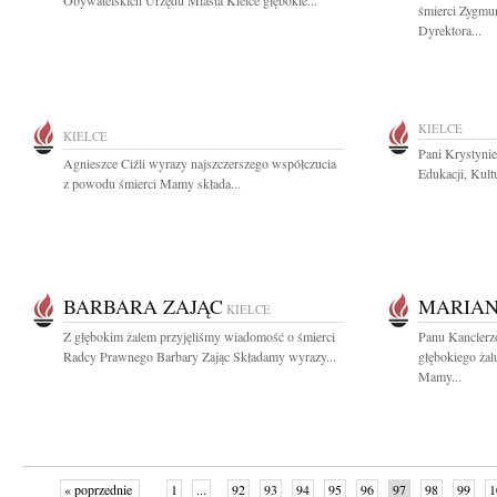
Obywatelskich Urzędu Miasta Kielce głębokie...
śmierci Zygmu
Dyrektora...
KIELCE
KIELCE
Pani Krystyni
Agnieszce Ciźli wyrazy najszczerszego współczucia
Edukacji, Kult
z powodu śmierci Mamy składa...
BARBARA ZAJĄC
MARIAN
KIELCE
Z głębokim żalem przyjęliśmy wiadomość o śmierci
Panu Kancler
Radcy Prawnego Barbary Zając Składamy wyrazy...
głębokiego żal
Mamy...
« poprzednie
1
...
92
93
94
95
96
97
98
99
1