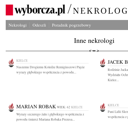
Nekrologi
Odeszli
Poradnik pogrzebowy
Inne nekrologi
KIELCE
JACEK 
Naszemu Drogiemu Koledze Remigiuszowi Pięcie
Rodzinie Jack
wyrazy głębokiego współczucia z powodu...
Wydziału Ochr
Kielce...
MARIAN ROBAK
KIELCE
WIEK: 62
KIELCE
Pani Lidii Skr
Wyrazy szczerego żalu i głębokiego współczucia z
współczucia z 
powodu śmierci Mariana Robaka Prezesa...