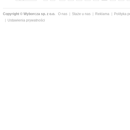
następne »
Copyright © Wyborcza sp. z o.o.
O nas
Staże u nas
Reklama
Polityka 
Ustawienia prywatności