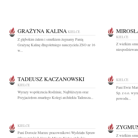
GRAŻYNA KALINA
MIROSŁ
KIELCE
KIELCE
Z głębokim żalem i smutkiem żegnamy Panią
Z wielkim smu
Grażynę Kalinę długoletniego nauczyciela ZSO nr 16
niespodziewane
w...
TADEUSZ KACZANOWSKI
KIELCE
KIELCE
Pani Ewie Mar
Wyrazy współczucia Rodzinie, Najbliższym oraz
Sp. z o.o. wyr
Przyjaciołom zmarłego Kolegi architekta Tadeusza...
powodu...
KIELCE
ZYGMUN
Pani Dorocie Marzec pracownikowi Wydziału Spraw
Z wielkim smu