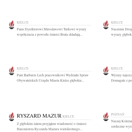
KIELCE
KIELCE
Panu Dyrektorowi Mirosławowi Turkowi wyrazy
Naszemu Drogi
współczucia z powodu śmierci Brata składają...
wyrazy głębok
KIELCE
KIELCE
Pani Barbarze Lech pracownikowi Wydziału Spraw
Wyrazy najszc
Obywatelskich Urzędu Miasta Kielce głębokie...
Domagale z pow
RYSZARD MAZUR
POZNAŃ
KIELCE
Naszej Koleża
Z głębokim żalem przyjąłem wiadomość o śmierci
serdeczne wyr
Harcmistrza Ryszarda Mazura wielokrotnego...