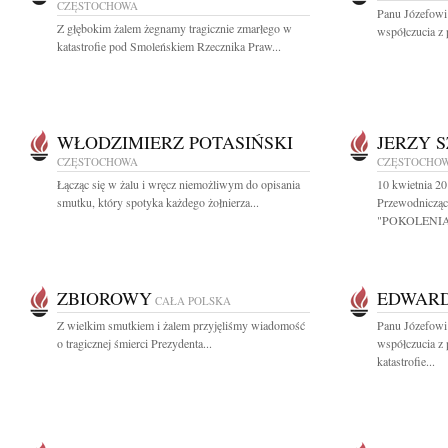
CZĘSTOCHOWA
Panu Józefowi
Z głębokim żalem żegnamy tragicznie zmarłego w
współczucia z 
katastrofie pod Smoleńskiem Rzecznika Praw...
WŁODZIMIERZ POTASIŃSKI
JERZY 
CZĘSTOCHOWA
CZĘSTOCHO
Łącząc się w żalu i wręcz niemożliwym do opisania
10 kwietnia 20
smutku, który spotyka każdego żołnierza...
Przewodnicząc
"POKOLENIA"
ZBIOROWY
EDWARD
CAŁA POLSKA
Z wielkim smutkiem i żalem przyjęliśmy wiadomość
Panu Józefowi
o tragicznej śmierci Prezydenta...
współczucia z 
katastrofie...