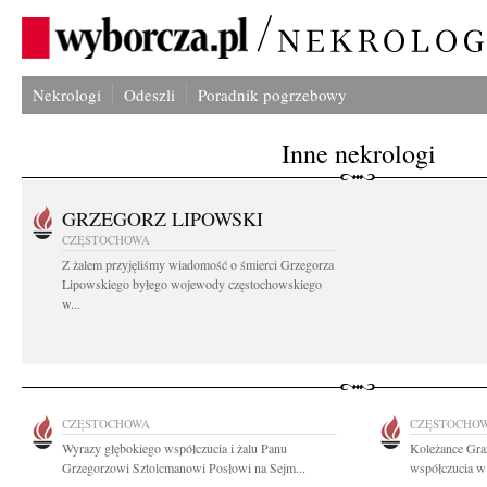
Nekrologi
Odeszli
Poradnik pogrzebowy
Inne nekrologi
GRZEGORZ LIPOWSKI
CZĘSTOCHOWA
Z żalem przyjęliśmy wiadomość o śmierci Grzegorza
Lipowskiego byłego wojewody częstochowskiego
w...
CZĘSTOCHOWA
CZĘSTOCHO
Wyrazy głębokiego współczucia i żalu Panu
Koleżance Gra
Grzegorzowi Sztolcmanowi Posłowi na Sejm...
współczucia w 