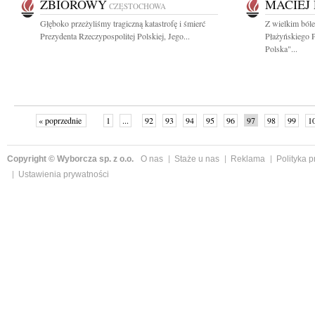
ZBIOROWY
MACIEJ
CZĘSTOCHOWA
Głęboko przeżyliśmy tragiczną katastrofę i śmierć
Z wielkim ból
Prezydenta Rzeczypospolitej Polskiej, Jego...
Płażyńskiego 
Polska"...
« poprzednie
1
...
92
93
94
95
96
97
98
99
1
Copyright © Wyborcza sp. z o.o.
O nas
Staże u nas
Reklama
Polityka 
Ustawienia prywatności