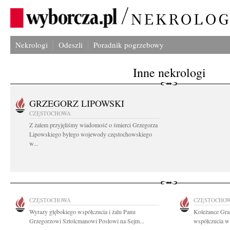
Nekrologi
Odeszli
Poradnik pogrzebowy
Inne nekrologi
GRZEGORZ LIPOWSKI
CZĘSTOCHOWA
Z żalem przyjęliśmy wiadomość o śmierci Grzegorza
Lipowskiego byłego wojewody częstochowskiego
w...
CZĘSTOCHOWA
CZĘSTOCHO
Wyrazy głębokiego współczucia i żalu Panu
Koleżance Gra
Grzegorzowi Sztolcmanowi Posłowi na Sejm...
współczucia w 