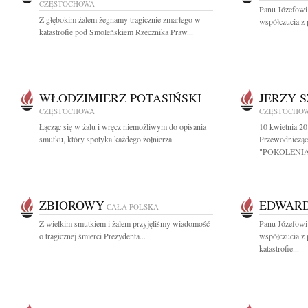
CZĘSTOCHOWA
Panu Józefowi
Z głębokim żalem żegnamy tragicznie zmarłego w
współczucia z 
katastrofie pod Smoleńskiem Rzecznika Praw...
WŁODZIMIERZ POTASIŃSKI
JERZY 
CZĘSTOCHOWA
CZĘSTOCHO
Łącząc się w żalu i wręcz niemożliwym do opisania
10 kwietnia 20
smutku, który spotyka każdego żołnierza...
Przewodnicząc
"POKOLENIA"
ZBIOROWY
EDWARD
CAŁA POLSKA
Z wielkim smutkiem i żalem przyjęliśmy wiadomość
Panu Józefowi
o tragicznej śmierci Prezydenta...
współczucia z 
katastrofie...