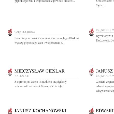
głębokiego żalu i współczucia z powodu śmierci...
Smoleńskiem s
Sądu...
CZĘSTOCHO
CZĘSTOCHOWA
Dyrektorowi C
Panu Wojciechowi Ziembińskiemu oraz Jego Bliskim
Dudzie oraz Je
wyrazy głębokiego żalu i współczucia z...
MIECZYSŁAW CIEŚLAR
JANUSZ
KATOWICE
CZĘSTOCHO
Z ogromnym żalem i smutkiem przyjęliśmy
Z żalem żegna
wiadomość o śmierci Biskupa Kościoła...
odważnego pra
Obywatelskich.
JANUSZ KOCHANOWSKI
EDWARD