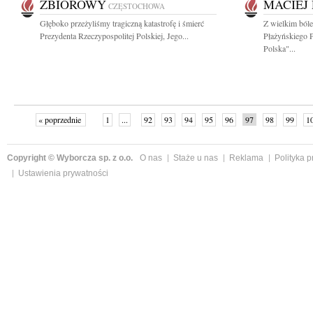
ZBIOROWY
MACIEJ
CZĘSTOCHOWA
Głęboko przeżyliśmy tragiczną katastrofę i śmierć
Z wielkim ból
Prezydenta Rzeczypospolitej Polskiej, Jego...
Płażyńskiego 
Polska"...
« poprzednie
1
...
92
93
94
95
96
97
98
99
1
Copyright © Wyborcza sp. z o.o.
O nas
Staże u nas
Reklama
Polityka 
Ustawienia prywatności