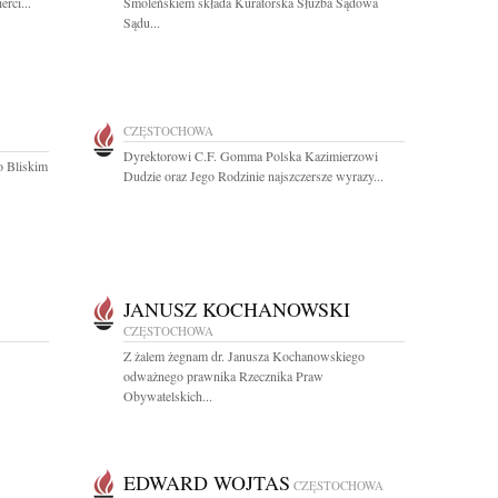
rci...
Smoleńskiem składa Kuratorska Służba Sądowa
Sądu...
CZĘSTOCHOWA
Dyrektorowi C.F. Gomma Polska Kazimierzowi
o Bliskim
Dudzie oraz Jego Rodzinie najszczersze wyrazy...
JANUSZ KOCHANOWSKI
CZĘSTOCHOWA
Z żalem żegnam dr. Janusza Kochanowskiego
odważnego prawnika Rzecznika Praw
Obywatelskich...
EDWARD WOJTAS
CZĘSTOCHOWA