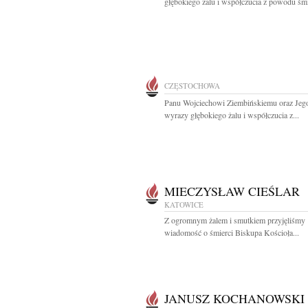
głębokiego żalu i współczucia z powodu śmie
CZĘSTOCHOWA
Panu Wojciechowi Ziembińskiemu oraz Jeg
wyrazy głębokiego żalu i współczucia z...
MIECZYSŁAW CIEŚLAR
KATOWICE
Z ogromnym żalem i smutkiem przyjęliśmy
wiadomość o śmierci Biskupa Kościoła...
JANUSZ KOCHANOWSKI