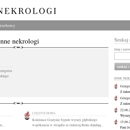
grzebowy
Inne nekrologi
Szukaj
Imię i naz
Grzegorza
skiego
INNE NE
Grzego
Z żale
Grzego
Z żale
22.06
CZĘSTOCHOWA
Wyrazy
Koleżance Grażynie Sypule wyrazy głębokiego
15.06
...
współczucia w związku ze śmiercią Brata składają...
Pani J