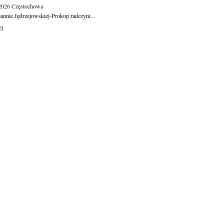
.2026
Częstochowa
oannie Jędrzejowskiej-Prokop radczyni...
ej