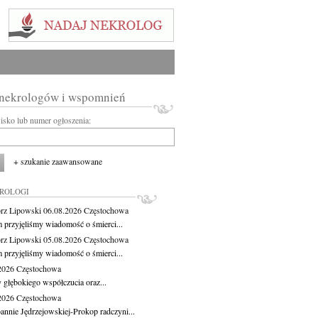
 nekrologów i wspomnień
wisko lub numer ogłoszenia:
+ szukanie zaawansowane
KROLOGI
rz Lipowski
06.08.2026
Częstochowa
m przyjęliśmy wiadomość o śmierci...
rz Lipowski
05.08.2026
Częstochowa
m przyjęliśmy wiadomość o śmierci...
.2026
Częstochowa
 głębokiego współczucia oraz...
.2026
Częstochowa
oannie Jędrzejowskiej-Prokop radczyni...