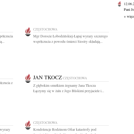
12.06
Pani J
+ więc
CZĘSTOCHOWA
półczucia
Mgr Dorocie Łobodzińskiej-Łapaj wyrazy szczerego
ą...
współczucia z powodu śmierci Siostry składają...
JAN TKOCZ
CZĘSTOCHOWA
łczucia z
Z głębokim smutkiem żegnamy Jana Tkocza
Łączymy się w żalu z Jego Bliskimi przyjaciele i...
CZĘSTOCHOWA
 wyrazy
Kondolencje Rodzinom Ofiar katastrofy pod