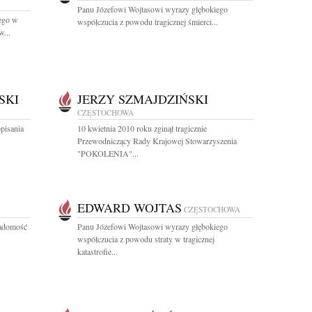
Panu Józefowi Wojtasowi wyrazy głębokiego
łego w
współczucia z powodu tragicznej śmierci...
w...
SKI
JERZY SZMAJDZIŃSKI
CZĘSTOCHOWA
pisania
10 kwietnia 2010 roku zginął tragicznie
Przewodniczący Rady Krajowej Stowarzyszenia
"POKOLENIA"...
EDWARD WOJTAS
CZĘSTOCHOWA
iadomość
Panu Józefowi Wojtasowi wyrazy głębokiego
współczucia z powodu straty w tragicznej
katastrofie...