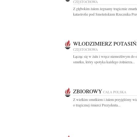
CZĘSTOCHOWA
Z głębokim żalem żegnamy tragicznie zmar
katastrofie pod Smoleńskiem Rzecznika Pra
WŁODZIMIERZ POTASIŃ
CZĘSTOCHOWA
Łącząc się w żalu i wręcz niemożliwym do o
smutku, który spotyka każdego żołnierza...
ZBIOROWY
CAŁA POLSKA
Z wielkim smutkiem i żalem przyjęliśmy w
o tragicznej śmierci Prezydenta...