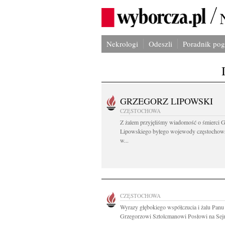
Nekrologi
Odeszli
Poradnik po
GRZEGORZ LIPOWSKI
CZĘSTOCHOWA
Z żalem przyjęliśmy wiadomość o śmierci 
Lipowskiego byłego wojewody częstochow
w...
CZĘSTOCHOWA
Wyrazy głębokiego współczucia i żalu Panu
Grzegorzowi Sztolcmanowi Posłowi na Sejm