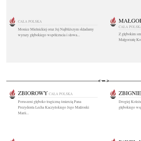
MAŁGOR
CAŁA POLSKA
CAŁA POLSK
Monice Mielnickiej oraz Jej Najbliższym składamy
Z głębokim sm
wyrazy głębokiego współczucia i słowa...
Małgorzatę Koś
ZBIOROWY
ZBIGNI
CAŁA POLSKA
Poruszeni głęboko tragiczną śmiercią Pana
Drogiej Koleż
Prezydenta Lecha Kaczyńskiego Jego Małżonki
głębokiego wsp
Marii...