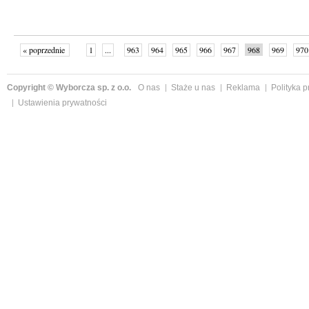
« poprzednie
1
...
963
964
965
966
967
968
969
970
następne »
Copyright © Wyborcza sp. z o.o.
O nas
Staże u nas
Reklama
Polityka 
Ustawienia prywatności