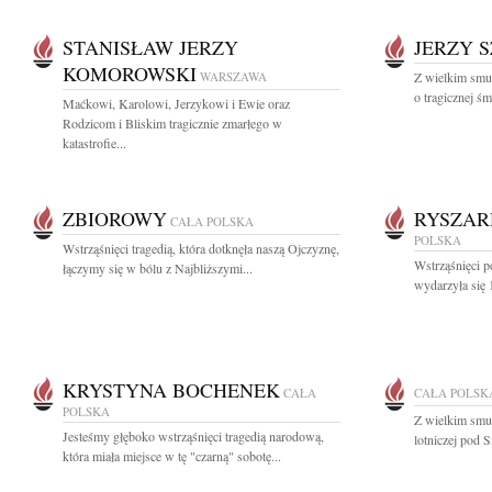
STANISŁAW JERZY
JERZY 
KOMOROWSKI
WARSZAWA
Z wielkim smu
o tragicznej śm
Maćkowi, Karolowi, Jerzykowi i Ewie oraz
Rodzicom i Bliskim tragicznie zmarłego w
katastrofie...
ZBIOROWY
RYSZAR
CAŁA POLSKA
POLSKA
Wstrząśnięci tragedią, która dotknęła naszą Ojczyznę,
Wstrząśnięci p
łączymy się w bólu z Najbliższymi...
wydarzyła się 
KRYSTYNA BOCHENEK
CAŁA
CAŁA POLSK
POLSKA
Z wielkim smu
Jesteśmy głęboko wstrząśnięci tragedią narodową,
lotniczej pod 
która miała miejsce w tę "czarną" sobotę...