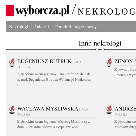
Nekrologi
Odeszli
Poradnik pogrzebowy
Inne nekrologi
EUGENIUSZ BUTRUK
ZENON 
CAŁA
POLSKA
Z powodu śmie
Z głębokim żalem żegnamy Pana Profesora dr. hab.
Smolarka wyraz
n. med. Eugeniusza Butruka Wybitnego Naukowca
i...
WACŁAWA MYŚLIWSKA
ANDRZE
CAŁA
POLSKA
POLSKA
Z głębokim żalem żegnamy Wacławę Myśliwską z
Z głębokim sm
domu Stec która odeszła 4 sierpnia w wieku...
Morozowskiego 