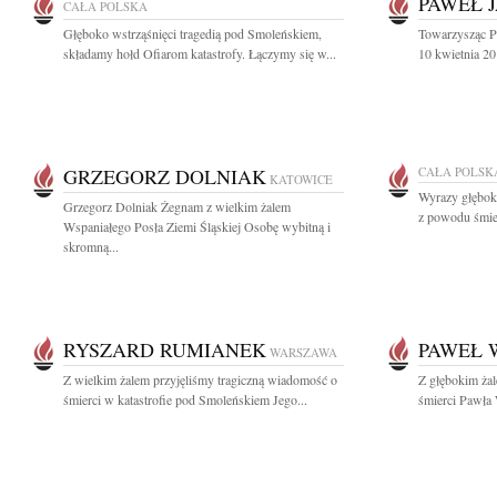
PAWEŁ 
CAŁA POLSKA
Głęboko wstrząśnięci tragedią pod Smoleńskiem,
Towarzysząc P
składamy hołd Ofiarom katastrofy. Łączymy się w...
10 kwietnia 201
GRZEGORZ DOLNIAK
CAŁA POLSK
KATOWICE
Wyrazy głęboki
Grzegorz Dolniak Żegnam z wielkim żalem
z powodu śmier
Wspaniałego Posła Ziemi Śląskiej Osobę wybitną i
skromną...
RYSZARD RUMIANEK
PAWEŁ 
WARSZAWA
Z wielkim żalem przyjęliśmy tragiczną wiadomość o
Z głębokim żal
śmierci w katastrofie pod Smoleńskiem Jego...
śmierci Pawła 