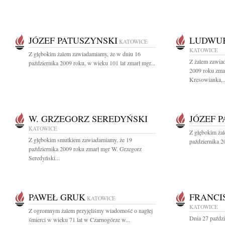
JÓZEF PATUSZYNSKI
LUDWU
KATOWICE
KATOWICE
Z głębokim żalem zawiadamiamy, że w dniu 16
Z żalem zawiad
października 2009 roku, w wieku 101 lat zmarł mgr...
2009 roku zma
Kresowianka,..
W. GRZEGORZ SEREDYŃSKI
JÓZEF 
KATOWICE
Z głębokim ża
Z głębokim smutkiem zawiadamiamy, że 19
października 2
października 2009 roku zmarł mgr W. Grzegorz
Seredyński...
PAWEŁ GRUK
FRANCI
KATOWICE
KATOWICE
Z ogromnym żalem przyjęliśmy wiadomość o nagłej
Dnia 27 paździ
śmierci w wieku 71 lat w Czarnogórze w...