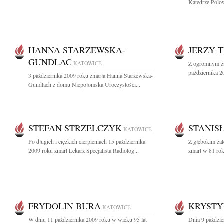
Katedrze Polow
HANNA STARZEWSKA-
JERZY 
GUNDLAC
KATOWICE
Z ogromnym ża
października 2
3 października 2009 roku zmarła Hanna Starzewska-
Gundlach z domu Niepołomska Uroczystości...
STEFAN STRZELCZYK
STANIS
KATOWICE
Po długich i ciężkich cierpieniach 15 października
Z głębokim ża
2009 roku zmarł Lekarz Specjalista Radiolog...
zmarł w 81 rok
FRYDOLIN BURA
KRYSTY
KATOWICE
W dniu 11 października 2009 roku w wieku 95 lat
Dnia 9 paździ