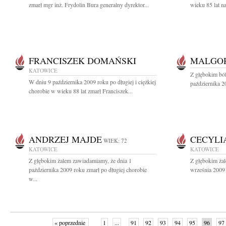
zmarł mgr inż. Frydolin Bura generalny dyrektor...
wieku 85 lat n
FRANCISZEK DOMAŃSKI
MALGOR
KATOWICE
Z głębokim bó
W dniu 9 października 2009 roku po długiej i ciężkiej
października 2
chorobie w wieku 88 lat zmarł Franciszek...
ANDRZEJ MAJDE
CECYLI
WIEK: 72
KATOWICE
KATOWICE
Z głębokim żalem zawiadamiamy, że dnia 1
Z głębokim ża
października 2009 roku zmarł po długiej chorobie
września 2009 
w...
« poprzednie
1
...
91
92
93
94
95
96
97