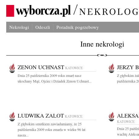
Nekrologi
Odeszli
Poradnik pogrzebowy
Inne nekrologi
ZENON UCHNAST
JERZY 
KATOWICE
Dnia 25 października 2009 roku zmarł nasz
Z głębokim ża
ukochany Mąż, Ojciec i Dziadek Zenon Uchnast...
października 20
LUDWIKA ZALOT
ALEKSA
KATOWICE
KATOWICE
Z głębokim smutkiem zawiadamiamy, że 25
Dnia 25 paździ
października 2009 roku zmarła w wieku 96 lat
wachtę Aleksan
nasza...