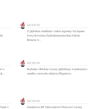
SZCZECIN
Z głębokim smutkiem i żalem żegnamy Szczepana
du
Sowę Kwestora Zachodniopomorskiej Szkoły
Biznesu w...
SZCZECIN
ść o
Rodzinie i Bliskim wyrazy głębokiego współczucia i
k...
smutku z powodu odejścia Zbigniewa...
SZCZECIN
 byłaś z
Senatorowi RP Sławomirowi Preissowi wyrazy