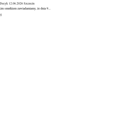
 Decyk
12.06.2026
Szczecin
kim smutkiem zawiadamiamy, że dnia 9...
ej