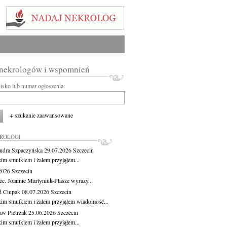
 nekrologów i wspomnień
wisko lub numer ogłoszenia:
+ szukanie zaawansowane
KROLOGI
ndra Szpaczyńska
29.07.2026
Szczecin
kim smutkiem i żalem przyjąłem...
.2026
Szczecin
ec. Joannie Martyniuk-Plasze wyrazy...
d Ciupak
08.07.2026
Szczecin
kim smutkiem i żalem przyjąłem wiadomość...
aw Pietrzak
25.06.2026
Szczecin
kim smutkiem i żalem przyjąłem...