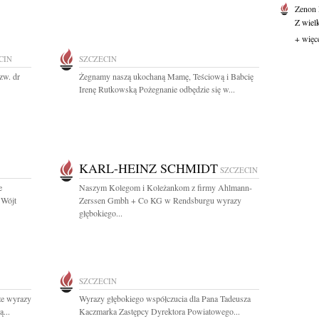
Zenon
Z wiel
+ więc
CIN
SZCZECIN
zw. dr
Żegnamy naszą ukochaną Mamę, Teściową i Babcię
Irenę Rutkowską Pożegnanie odbędzie się w...
KARL-HEINZ SCHMIDT
SZCZECIN
e
Naszym Kolegom i Koleżankom z firmy Ahlmann-
 Wójt
Zerssen Gmbh + Co KG w Rendsburgu wyrazy
głębokiego...
SZCZECIN
ze wyrazy
Wyrazy głębokiego współczucia dla Pana Tadeusza
...
Kaczmarka Zastępcy Dyrektora Powiatowego...