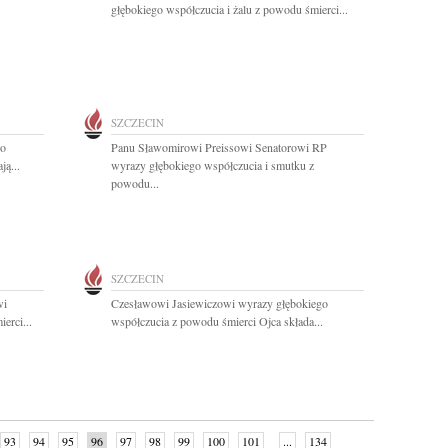
głębokiego współczucia i żalu z powodu śmierci...
SZCZECIN
go
Panu Sławomirowi Preissowi Senatorowi RP
ą...
wyrazy głębokiego współczucia i smutku z
powodu...
SZCZECIN
wi
Czesławowi Jasiewiczowi wyrazy głębokiego
erci...
współczucia z powodu śmierci Ojca składa...
93
94
95
96
97
98
99
100
101
...
134