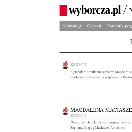
Nekrologi
Odeszli
Poradnik po
SZCZECIN
Z głębokim smutkiem żegnamy Magdę Mac
Serdeczne wyrazy żalu i współczucia Rodzin
MAGDALENA MACIASZ
SZCZECIN
"Nie umiera ten, kto trwa w pamięci żywyc
Żegnamy Magdę Maciaszek Rodzinie i