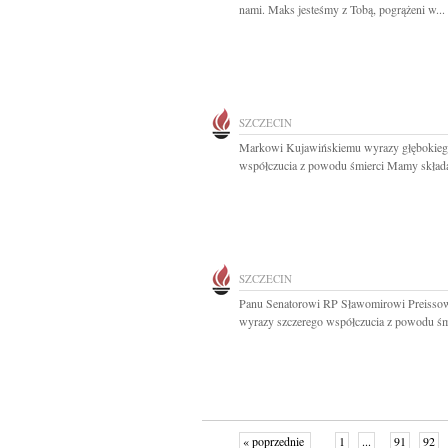
nami. Maks jesteśmy z Tobą, pogrążeni w...
SZCZECIN
Markowi Kujawińskiemu wyrazy głębokie
współczucia z powodu śmierci Mamy składaj
SZCZECIN
Panu Senatorowi RP Sławomirowi Preisso
wyrazy szczerego współczucia z powodu śmi
« poprzednie
1
...
91
92