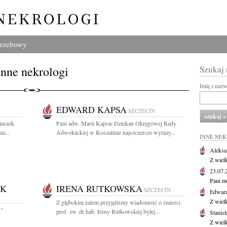
grzebowy
Inne nekrologi
Szukaj
Imię i naz
EDWARD KAPSA
SZCZECIN
iaszek
Pani adw. Marii Kapsie Dziekan Okręgowej Rady
ie...
Adwokackiej w Koszalinie najszczersze wyrazy...
INNE NE
Aleksa
Z wiel
23.07
Pani m
EK
IRENA RUTKOWSKA
SZCZECIN
Edwar
Z wiel
Z głębokim żalem przyjęliśmy wiadomość o śmierci
h"
prof. zw. dr hab. Ireny Rutkowskiej byłej...
Stanisł
Z wiel