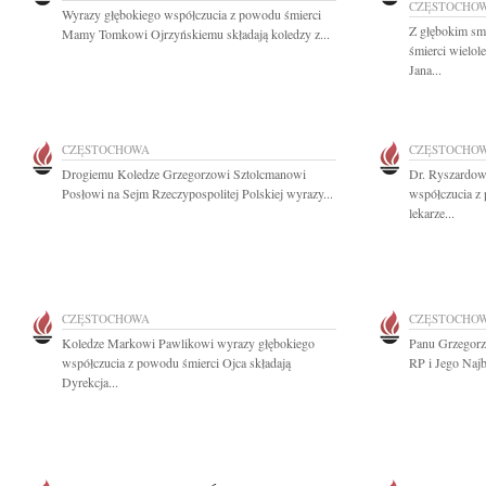
CZĘSTOCHO
Wyrazy głębokiego współczucia z powodu śmierci
Z głębokim sm
Mamy Tomkowi Ojrzyńskiemu składają koledzy z...
śmierci wielol
Jana...
CZĘSTOCHOWA
CZĘSTOCHO
Drogiemu Koledze Grzegorzowi Sztolcmanowi
Dr. Ryszardow
Posłowi na Sejm Rzeczypospolitej Polskiej wyrazy...
współczucia z
lekarze...
CZĘSTOCHOWA
CZĘSTOCHO
Koledze Markowi Pawlikowi wyrazy głębokiego
Panu Grzegorz
współczucia z powodu śmierci Ojca składają
RP i Jego Najb
Dyrekcja...