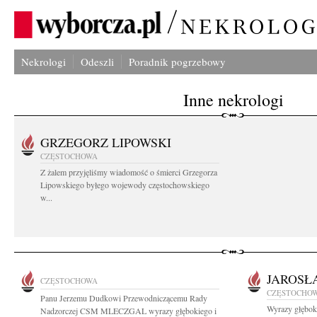
Nekrologi
Odeszli
Poradnik pogrzebowy
Inne nekrologi
GRZEGORZ LIPOWSKI
CZĘSTOCHOWA
Z żalem przyjęliśmy wiadomość o śmierci Grzegorza
Lipowskiego byłego wojewody częstochowskiego
w...
JAROSŁ
CZĘSTOCHOWA
CZĘSTOCHO
Panu Jerzemu Dudkowi Przewodniczącemu Rady
Wyrazy głębok
Nadzorczej CSM MLECZGAL wyrazy głębokiego i