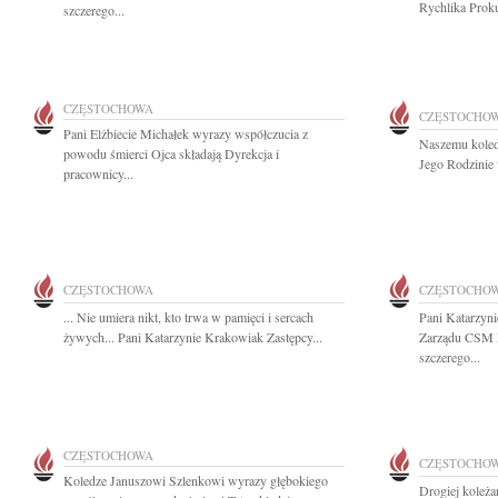
Rychlika Proku
szczerego...
CZĘSTOCHOWA
CZĘSTOCHO
Pani Elżbiecie Michałek wyrazy współczucia z
Naszemu koled
powodu śmierci Ojca składają Dyrekcja i
Jego Rodzinie 
pracownicy...
CZĘSTOCHOWA
CZĘSTOCHO
... Nie umiera nikt, kto trwa w pamięci i sercach
Pani Katarzyn
żywych... Pani Katarzynie Krakowiak Zastępcy...
Zarządu CSM 
szczerego...
CZĘSTOCHOWA
CZĘSTOCHO
Koledze Januszowi Szlenkowi wyrazy głębokiego
Drogiej koleż