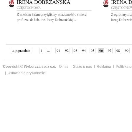
IRENA DOBRZAŃSKA
IRENA 
CZĘSTOCHOWA
CZĘSTOCHO
Z wielkim żalem przyjęliśmy wiadomość o śmierci
Z ogromnym żal
prof. zw. dr hab. inż. Ireny Dobrzańskiej...
Irenę Dobrzańs
« poprzednie
1
...
91
92
93
94
95
96
97
98
99
Copyright © Wyborcza sp. z o.o.
O nas
Staże u nas
Reklama
Polityka 
Ustawienia prywatności