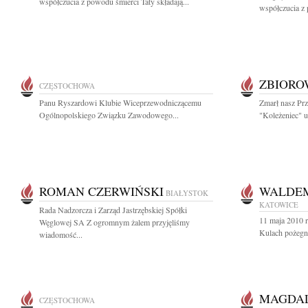
współczucia z powodu śmierci Taty składają...
współczucia z 
ZBIOR
CZĘSTOCHOWA
Panu Ryszardowi Klubie Wiceprzewodniczącemu
Zmarł nasz Prz
Ogólnopolskiego Związku Zawodowego...
"Koleżeniec" u
ROMAN CZERWIŃSKI
WALDEM
BIAŁYSTOK
KATOWICE
Rada Nadzorcza i Zarząd Jastrzębskiej Spółki
11 maja 2010 
Węglowej SA Z ogromnym żalem przyjęliśmy
Kulach pożegna
wiadomość...
MAGDA
CZĘSTOCHOWA