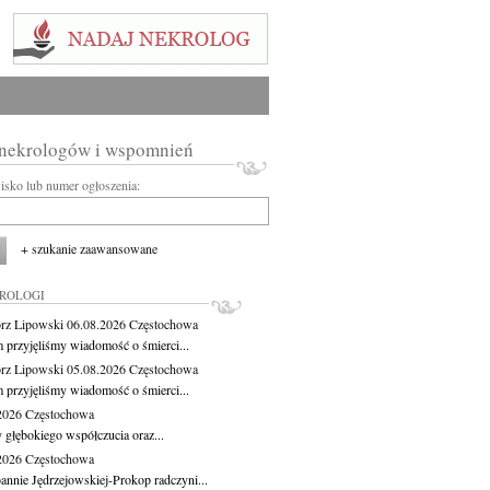
 nekrologów i wspomnień
wisko lub numer ogłoszenia:
+ szukanie zaawansowane
KROLOGI
rz Lipowski
06.08.2026
Częstochowa
m przyjęliśmy wiadomość o śmierci...
rz Lipowski
05.08.2026
Częstochowa
m przyjęliśmy wiadomość o śmierci...
.2026
Częstochowa
 głębokiego współczucia oraz...
.2026
Częstochowa
oannie Jędrzejowskiej-Prokop radczyni...