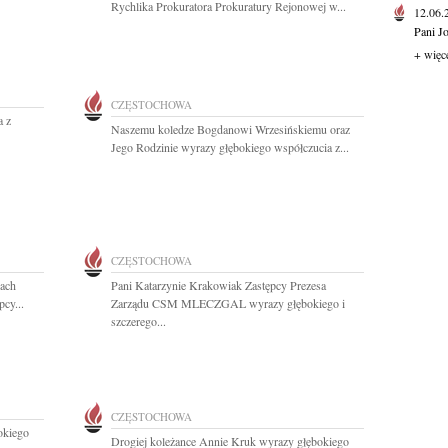
Rychlika Prokuratora Prokuratury Rejonowej w...
12.06
Pani J
+ więc
CZĘSTOCHOWA
a z
Naszemu koledze Bogdanowi Wrzesińskiemu oraz
Jego Rodzinie wyrazy głębokiego współczucia z...
CZĘSTOCHOWA
cach
Pani Katarzynie Krakowiak Zastępcy Prezesa
cy...
Zarządu CSM MLECZGAL wyrazy głębokiego i
szczerego...
CZĘSTOCHOWA
okiego
Drogiej koleżance Annie Kruk wyrazy głębokiego