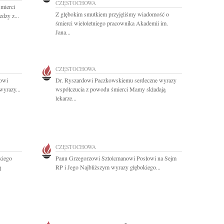
CZĘSTOCHOWA
mierci
Z głębokim smutkiem przyjęliśmy wiadomość o
dzy z...
śmierci wieloletniego pracownika Akademii im.
Jana...
CZĘSTOCHOWA
owi
Dr. Ryszardowi Paczkowskiemu serdeczne wyrazy
wyrazy...
współczucia z powodu śmierci Mamy składają
lekarze...
CZĘSTOCHOWA
kiego
Panu Grzegorzowi Sztolcmanowi Posłowi na Sejm
ą
RP i Jego Najbliższym wyrazy głębokiego...