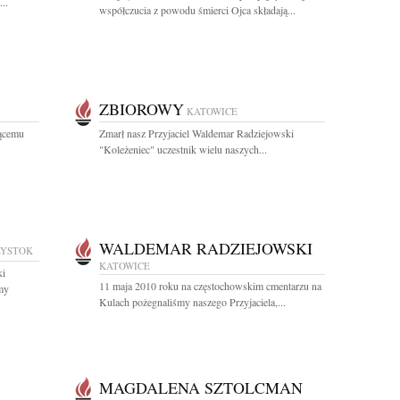
..
współczucia z powodu śmierci Ojca składają...
ZBIOROWY
KATOWICE
ącemu
Zmarł nasz Przyjaciel Waldemar Radziejowski
"Koleżeniec" uczestnik wielu naszych...
WALDEMAR RADZIEJOWSKI
ŁYSTOK
KATOWICE
ki
11 maja 2010 roku na częstochowskim cmentarzu na
my
Kulach pożegnaliśmy naszego Przyjaciela,...
MAGDALENA SZTOLCMAN