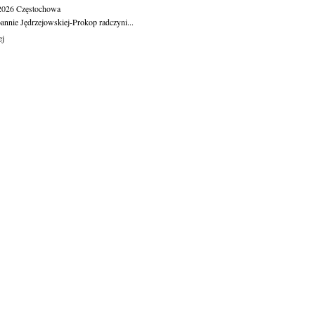
.2026
Częstochowa
oannie Jędrzejowskiej-Prokop radczyni...
ej