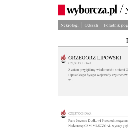
Nekrologi
Odeszli
Poradnik po
GRZEGORZ LIPOWSKI
CZĘSTOCHOWA
Z żalem przyjęliśmy wiadomość o śmierci 
Lipowskiego byłego wojewody częstochow
w...
CZĘSTOCHOWA
Panu Jerzemu Dudkowi Przewodniczącemu
Nadzorczej CSM MLECZGAL wyrazy głębo