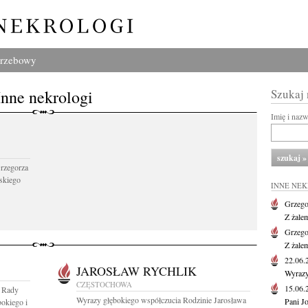
grzebowy
Inne nekrologi
Szukaj
Imię i naz
Grzegorza
skiego
INNE NE
Grzego
Z żale
Grzego
Z żale
22.06
JAROSŁAW RYCHLIK
Wyrazy
CZĘSTOCHOWA
15.06
 Rady
Wyrazy głębokiego współczucia Rodzinie Jarosława
Pani J
kiego i