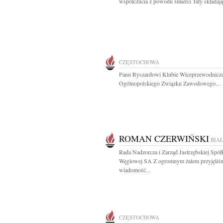
współczucia z powodu śmierci Taty składają.
CZĘSTOCHOWA
Panu Ryszardowi Klubie Wiceprzewodnicz
Ogólnopolskiego Związku Zawodowego...
ROMAN CZERWIŃSKI
BIA
Rada Nadzorcza i Zarząd Jastrzębskiej Spół
Węglowej SA Z ogromnym żalem przyjęliś
wiadomość...
CZĘSTOCHOWA