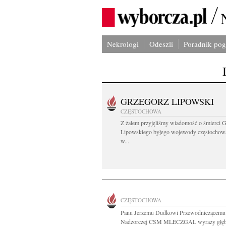
Nekrologi
Odeszli
Poradnik po
GRZEGORZ LIPOWSKI
CZĘSTOCHOWA
Z żalem przyjęliśmy wiadomość o śmierci 
Lipowskiego byłego wojewody częstochow
w...
CZĘSTOCHOWA
Panu Jerzemu Dudkowi Przewodniczącemu
Nadzorczej CSM MLECZGAL wyrazy głębo