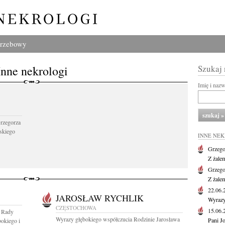
grzebowy
Inne nekrologi
Szukaj
Imię i naz
Grzegorza
skiego
INNE NE
Grzego
Z żale
Grzego
Z żale
22.06
JAROSŁAW RYCHLIK
Wyrazy
CZĘSTOCHOWA
15.06
 Rady
Wyrazy głębokiego współczucia Rodzinie Jarosława
Pani J
kiego i