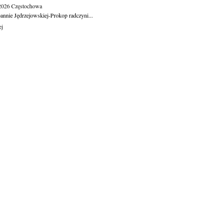
.2026
Częstochowa
oannie Jędrzejowskiej-Prokop radczyni...
ej