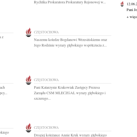
Rychlika Prokuratora Prokuratury Rejonowej w...
12.06
Pani J
+ więc
CZĘSTOCHOWA
a z
Naszemu koledze Bogdanowi Wrzesińskiemu oraz
Jego Rodzinie wyrazy głębokiego współczucia z...
CZĘSTOCHOWA
cach
Pani Katarzynie Krakowiak Zastępcy Prezesa
cy...
Zarządu CSM MLECZGAL wyrazy głębokiego i
szczerego...
CZĘSTOCHOWA
okiego
Drogiej koleżance Annie Kruk wyrazy głębokiego