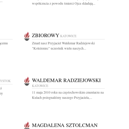
..
współczucia z powodu śmierci Ojca składają...
ZBIOROWY
KATOWICE
ącemu
Zmarł nasz Przyjaciel Waldemar Radziejowski
"Koleżeniec" uczestnik wielu naszych...
WALDEMAR RADZIEJOWSKI
ŁYSTOK
KATOWICE
ki
11 maja 2010 roku na częstochowskim cmentarzu na
my
Kulach pożegnaliśmy naszego Przyjaciela,...
MAGDALENA SZTOLCMAN