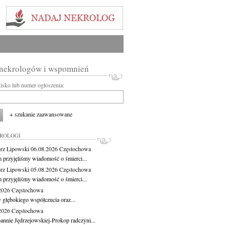
 nekrologów i wspomnień
wisko lub numer ogłoszenia:
+ szukanie zaawansowane
KROLOGI
rz Lipowski
06.08.2026
Częstochowa
m przyjęliśmy wiadomość o śmierci...
rz Lipowski
05.08.2026
Częstochowa
m przyjęliśmy wiadomość o śmierci...
.2026
Częstochowa
 głębokiego współczucia oraz...
.2026
Częstochowa
oannie Jędrzejowskiej-Prokop radczyni...