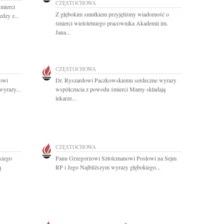
CZĘSTOCHOWA
mierci
Z głębokim smutkiem przyjęliśmy wiadomość o
dzy z...
śmierci wieloletniego pracownika Akademii im.
Jana...
CZĘSTOCHOWA
owi
Dr. Ryszardowi Paczkowskiemu serdeczne wyrazy
wyrazy...
współczucia z powodu śmierci Mamy składają
lekarze...
CZĘSTOCHOWA
kiego
Panu Grzegorzowi Sztolcmanowi Posłowi na Sejm
ą
RP i Jego Najbliższym wyrazy głębokiego...