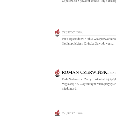
współczucia z powodu śmierci Taty składają.
CZĘSTOCHOWA
Panu Ryszardowi Klubie Wiceprzewodnicz
Ogólnopolskiego Związku Zawodowego...
ROMAN CZERWIŃSKI
BIA
Rada Nadzorcza i Zarząd Jastrzębskiej Spół
Węglowej SA Z ogromnym żalem przyjęliś
wiadomość...
CZĘSTOCHOWA