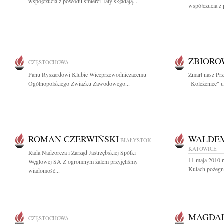
współczucia z powodu śmierci Taty składają...
współczucia z 
ZBIOR
CZĘSTOCHOWA
Panu Ryszardowi Klubie Wiceprzewodniczącemu
Zmarł nasz Prz
Ogólnopolskiego Związku Zawodowego...
"Koleżeniec" u
ROMAN CZERWIŃSKI
WALDEM
BIAŁYSTOK
KATOWICE
Rada Nadzorcza i Zarząd Jastrzębskiej Spółki
11 maja 2010 
Węglowej SA Z ogromnym żalem przyjęliśmy
Kulach pożegna
wiadomość...
MAGDA
CZĘSTOCHOWA