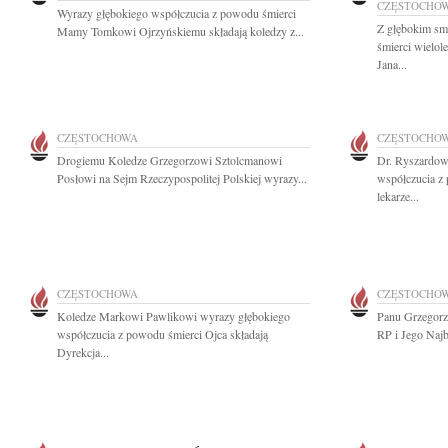
CZĘSTOCHO
Wyrazy głębokiego współczucia z powodu śmierci
Z głębokim sm
Mamy Tomkowi Ojrzyńskiemu składają koledzy z...
śmierci wielol
Jana...
CZĘSTOCHOWA
CZĘSTOCHO
Drogiemu Koledze Grzegorzowi Sztolcmanowi
Dr. Ryszardow
Posłowi na Sejm Rzeczypospolitej Polskiej wyrazy...
współczucia z
lekarze...
CZĘSTOCHOWA
CZĘSTOCHO
Koledze Markowi Pawlikowi wyrazy głębokiego
Panu Grzegorz
współczucia z powodu śmierci Ojca składają
RP i Jego Najb
Dyrekcja...