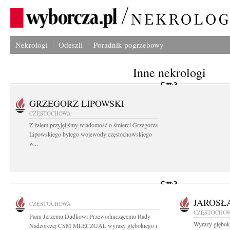
Nekrologi
Odeszli
Poradnik pogrzebowy
Inne nekrologi
GRZEGORZ LIPOWSKI
CZĘSTOCHOWA
Z żalem przyjęliśmy wiadomość o śmierci Grzegorza
Lipowskiego byłego wojewody częstochowskiego
w...
JAROSŁ
CZĘSTOCHOWA
CZĘSTOCHO
Panu Jerzemu Dudkowi Przewodniczącemu Rady
Wyrazy głębok
Nadzorczej CSM MLECZGAL wyrazy głębokiego i