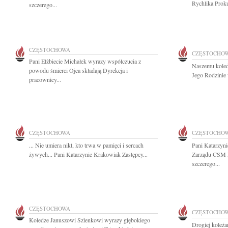
Rychlika Proku
szczerego...
CZĘSTOCHOWA
CZĘSTOCHO
Pani Elżbiecie Michałek wyrazy współczucia z
Naszemu koled
powodu śmierci Ojca składają Dyrekcja i
Jego Rodzinie 
pracownicy...
CZĘSTOCHOWA
CZĘSTOCHO
... Nie umiera nikt, kto trwa w pamięci i sercach
Pani Katarzyn
żywych... Pani Katarzynie Krakowiak Zastępcy...
Zarządu CSM 
szczerego...
CZĘSTOCHOWA
CZĘSTOCHO
Koledze Januszowi Szlenkowi wyrazy głębokiego
Drogiej koleż