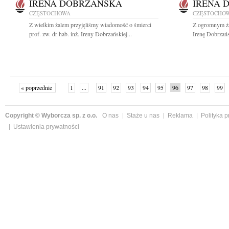
IRENA DOBRZAŃSKA
IRENA 
CZĘSTOCHOWA
CZĘSTOCHO
Z wielkim żalem przyjęliśmy wiadomość o śmierci
Z ogromnym żal
prof. zw. dr hab. inż. Ireny Dobrzańskiej...
Irenę Dobrzańs
« poprzednie
1
...
91
92
93
94
95
96
97
98
99
Copyright © Wyborcza sp. z o.o.
O nas
Staże u nas
Reklama
Polityka 
Ustawienia prywatności