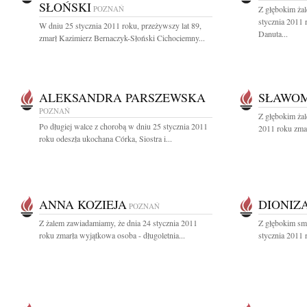
SŁOŃSKI
POZNAŃ
Z głębokim ża
stycznia 2011
W dniu 25 stycznia 2011 roku, przeżywszy lat 89,
Danuta...
zmarł Kazimierz Bernaczyk-Słoński Cichociemny...
ALEKSANDRA PARSZEWSKA
SŁAWOM
POZNAŃ
Z głębokim żal
Po długiej walce z chorobą w dniu 25 stycznia 2011
2011 roku zmar
roku odeszła ukochana Córka, Siostra i...
ANNA KOZIEJA
DIONIZ
POZNAŃ
Z żalem zawiadamiamy, że dnia 24 stycznia 2011
Z głębokim sm
roku zmarła wyjątkowa osoba - długoletnia...
stycznia 2011 