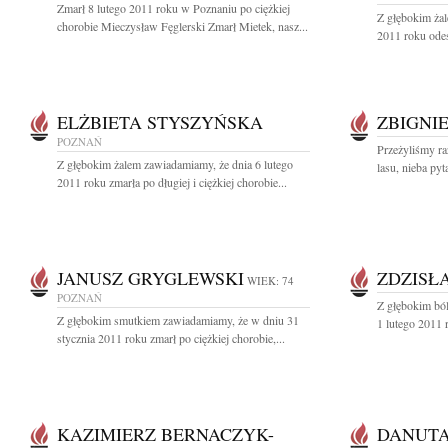
Zmarł 8 lutego 2011 roku w Poznaniu po ciężkiej
Z głębokim ża
chorobie Mieczysław Fęglerski Zmarł Mietek, nasz...
2011 roku odes
ELŻBIETA STYSZYŃSKA
ZBIGNI
POZNAŃ
Przeżyliśmy ra
Z głębokim żalem zawiadamiamy, że dnia 6 lutego
lasu, nieba py
2011 roku zmarła po długiej i ciężkiej chorobie...
JANUSZ GRYGLEWSKI
ZDZISŁ
WIEK: 74
POZNAŃ
Z głębokim bó
Z głębokim smutkiem zawiadamiamy, że w dniu 31
1 lutego 2011 
stycznia 2011 roku zmarł po ciężkiej chorobie,...
KAZIMIERZ BERNACZYK-
DANUTA