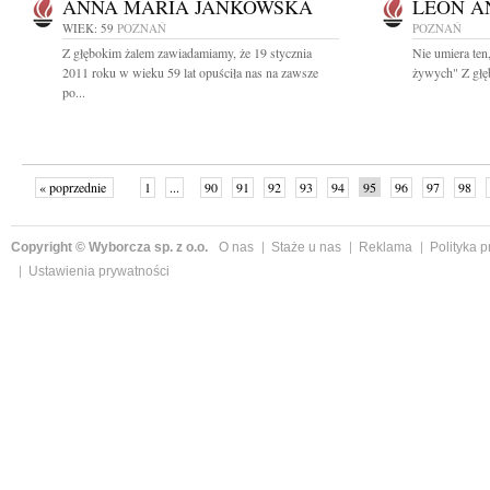
ANNA MARIA JANKOWSKA
LEON A
WIEK: 59
POZNAŃ
POZNAŃ
Z głębokim żalem zawiadamiamy, że 19 stycznia
Nie umiera ten
2011 roku w wieku 59 lat opuściła nas na zawsze
żywych" Z głę
po...
« poprzednie
1
...
90
91
92
93
94
95
96
97
98
»
Copyright © Wyborcza sp. z o.o.
O nas
Staże u nas
Reklama
Polityka 
Ustawienia prywatności