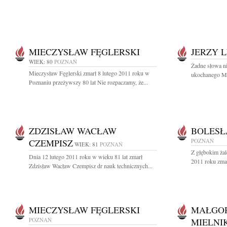
MIECZYSŁAW FĘGLERSKI
JERZY 
WIEK: 80
POZNAŃ
Żadne słowa ni
Mieczysław Fęglerski zmarł 8 lutego 2011 roku w
ukochanego Męża
Poznaniu przeżywszy 80 lat Nie rozpaczamy, że...
ZDZISŁAW WACŁAW
BOLESŁ
CZEMPISZ
POZNAŃ
WIEK: 81
POZNAŃ
Z głębokim żal
Dnia 12 lutego 2011 roku w wieku 81 lat zmarł
2011 roku zmarł
Zdzisław Wacław Czempisz dr nauk technicznych...
MIECZYSŁAW FĘGLERSKI
MAŁGOR
POZNAŃ
MIELNI