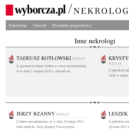
Nekrologi
Odeszli
Poradnik pogrzebowy
Inne nekrologi
TADEUSZ KOTŁOWSKI
KRYST
POZNAŃ
POZNAŃ
Z ogromnym żalem i bólem w sercu zawiadamiamy,
Z głębokim żal
że w dniu 3 sierpnia 2026 r. odszedł od...
2026 w wieku 9
JERZY RZANNY
LESZEK
POZNAŃ
Z żalem zawiadamiamy, że w dniu 18 lutego 2011
Z głębokim sm
roku zmarł ks. Jerzy Rzanny Uroczystości...
stycznia 2011 