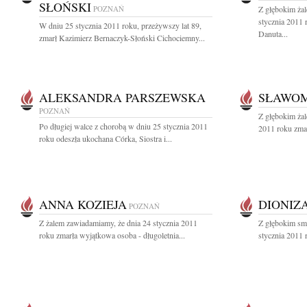
SŁOŃSKI
POZNAŃ
Z głębokim ża
stycznia 2011
W dniu 25 stycznia 2011 roku, przeżywszy lat 89,
Danuta...
zmarł Kazimierz Bernaczyk-Słoński Cichociemny...
ALEKSANDRA PARSZEWSKA
SŁAWOM
POZNAŃ
Z głębokim żal
Po długiej walce z chorobą w dniu 25 stycznia 2011
2011 roku zmar
roku odeszła ukochana Córka, Siostra i...
ANNA KOZIEJA
DIONIZ
POZNAŃ
Z żalem zawiadamiamy, że dnia 24 stycznia 2011
Z głębokim sm
roku zmarła wyjątkowa osoba - długoletnia...
stycznia 2011 