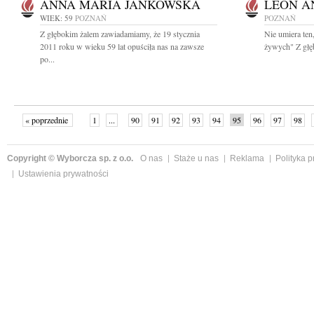
ANNA MARIA JANKOWSKA
LEON A
WIEK: 59
POZNAŃ
POZNAŃ
Z głębokim żalem zawiadamiamy, że 19 stycznia
Nie umiera ten
2011 roku w wieku 59 lat opuściła nas na zawsze
żywych" Z głę
po...
« poprzednie
1
...
90
91
92
93
94
95
96
97
98
»
Copyright © Wyborcza sp. z o.o.
O nas
Staże u nas
Reklama
Polityka 
Ustawienia prywatności