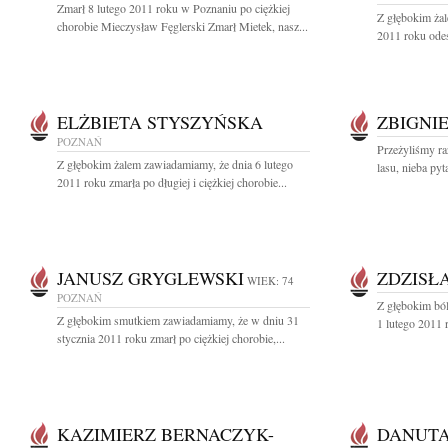
Zmarł 8 lutego 2011 roku w Poznaniu po ciężkiej
Z głębokim ża
chorobie Mieczysław Fęglerski Zmarł Mietek, nasz...
2011 roku odes
ELŻBIETA STYSZYŃSKA
ZBIGNI
POZNAŃ
Przeżyliśmy ra
Z głębokim żalem zawiadamiamy, że dnia 6 lutego
lasu, nieba py
2011 roku zmarła po długiej i ciężkiej chorobie...
JANUSZ GRYGLEWSKI
ZDZISŁ
WIEK: 74
POZNAŃ
Z głębokim bó
Z głębokim smutkiem zawiadamiamy, że w dniu 31
1 lutego 2011 
stycznia 2011 roku zmarł po ciężkiej chorobie,...
KAZIMIERZ BERNACZYK-
DANUTA