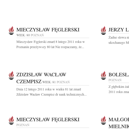
MIECZYSŁAW FĘGLERSKI
JERZY 
WIEK: 80
POZNAŃ
Żadne słowa ni
Mieczysław Fęglerski zmarł 8 lutego 2011 roku w
ukochanego Męża
Poznaniu przeżywszy 80 lat Nie rozpaczamy, że...
ZDZISŁAW WACŁAW
BOLESŁ
CZEMPISZ
POZNAŃ
WIEK: 81
POZNAŃ
Z głębokim żal
Dnia 12 lutego 2011 roku w wieku 81 lat zmarł
2011 roku zmarł
Zdzisław Wacław Czempisz dr nauk technicznych...
MIECZYSŁAW FĘGLERSKI
MAŁGOR
POZNAŃ
MIELNI