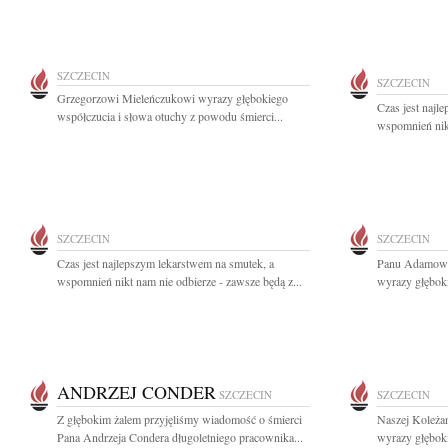
SZCZECIN
SZCZECIN
Grzegorzowi Mieleńczukowi wyrazy głębokiego
Czas jest najl
współczucia i słowa otuchy z powodu śmierci...
wspomnień nikt
SZCZECIN
SZCZECIN
Czas jest najlepszym lekarstwem na smutek, a
Panu Adamowi
wspomnień nikt nam nie odbierze - zawsze będą z...
wyrazy głęboki
ANDRZEJ CONDER
SZCZECIN
SZCZECIN
Z głębokim żalem przyjęliśmy wiadomość o śmierci
Naszej Koleża
Pana Andrzeja Condera długoletniego pracownika...
wyrazy głębok