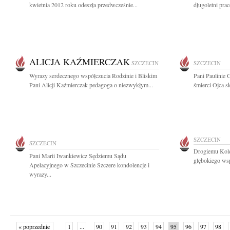
kwietnia 2012 roku odeszła przedwcześnie...
długoletni pra
ALICJA KAŹMIERCZAK
SZCZECIN
SZCZECIN
Wyrazy serdecznego współczucia Rodzinie i Bliskim
Pani Paulinie
Pani Alicji Kaźmierczak pedagoga o niezwykłym...
śmierci Ojca 
SZCZECIN
SZCZECIN
Drogiemu Kol
Pani Marii Iwankiewicz Sędziemu Sądu
głębokiego wsp
Apelacyjnego w Szczecinie Szczere kondolencje i
wyrazy...
« poprzednie
1
...
90
91
92
93
94
95
96
97
98