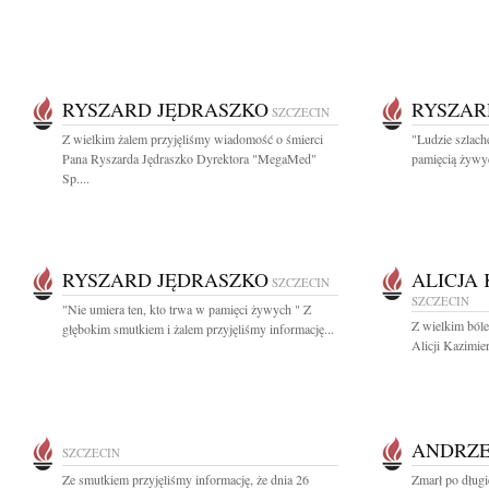
RYSZARD JĘDRASZKO
RYSZAR
SZCZECIN
Z wielkim żalem przyjęliśmy wiadomość o śmierci
"Ludzie szlach
Pana Ryszarda Jędraszko Dyrektora "MegaMed"
pamięcią żywy
Sp....
RYSZARD JĘDRASZKO
ALICJA
SZCZECIN
SZCZECIN
"Nie umiera ten, kto trwa w pamięci żywych " Z
Z wielkim ból
głębokim smutkiem i żalem przyjęliśmy informację...
Alicji Kazimie
ANDRZE
SZCZECIN
Ze smutkiem przyjęliśmy informację, że dnia 26
Zmarł po długi