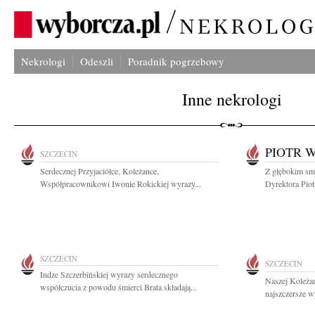
Nekrologi
Odeszli
Poradnik pogrzebowy
Inne nekrologi
PIOTR 
SZCZECIN
Serdecznej Przyjaciółce, Koleżance,
Z głębokim sm
Współpracownikowi Iwonie Rokickiej wyrazy...
Dyrektora Piot
SZCZECIN
SZCZECIN
Indze Szczerbińskiej wyrazy serdecznego
Naszej Koleża
współczucia z powodu śmierci Brata składają...
najszczersze w