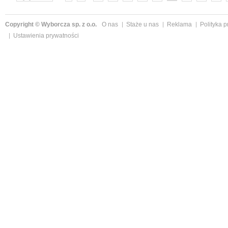
»
Copyright © Wyborcza sp. z o.o.
O nas
Staże u nas
Reklama
Polityka 
Ustawienia prywatności