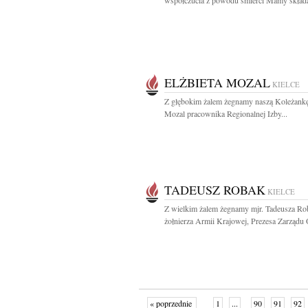
współczucia z powodu śmierci Mamy składaj
ELŻBIETA MOZAL
KIELCE
Z głębokim żalem żegnamy naszą Koleżankę
Mozal pracownika Regionalnej Izby...
TADEUSZ ROBAK
KIELCE
Z wielkim żalem żegnamy mjr. Tadeusza Ro
żołnierza Armii Krajowej, Prezesa Zarządu 
« poprzednie
1
...
90
91
92