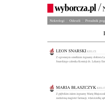
Nekrologi
Odeszli
Poradnik po
LEON SNARSKI
KIELCE
Z ogromnym smutkiem żegnamy doktora L
Snarskiego członka Komisji ds. Lekarzy Em
MARIA BŁASZCZYK
KIELC
Z głębokim żalem żegnamy Marię Błajszcza
zasłużoną magister farmacji, właścicielkę apt