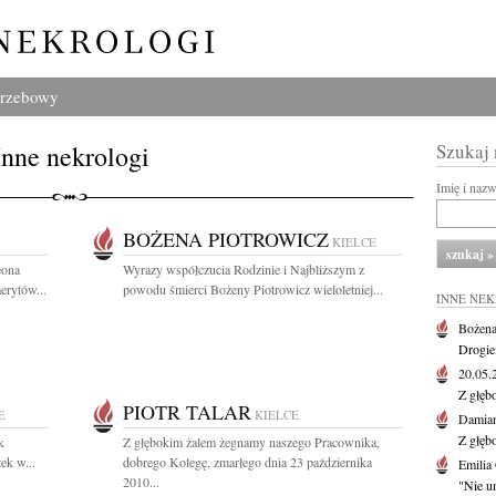
grzebowy
Inne nekrologi
Szukaj
Imię i naz
BOŻENA PIOTROWICZ
KIELCE
eona
Wyrazy współczucia Rodzinie i Najbliższym z
erytów...
powodu śmierci Bożeny Piotrowicz wieloletniej...
INNE NE
Bożena
Drogie
20.05
Z głęb
PIOTR TALAR
E
KIELCE
Damian
Z głęb
k
Z głębokim żalem żegnamy naszego Pracownika,
ek w...
dobrego Kolegę, zmarłego dnia 23 października
Emilia
2010...
"Nie um