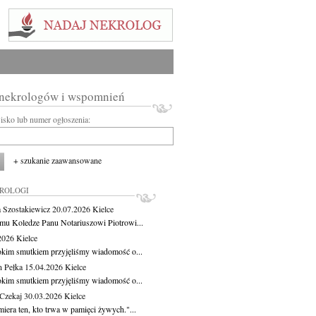
 nekrologów i wspomnień
wisko lub numer ogłoszenia:
+ szukanie zaawansowane
KROLOGI
 Szostakiewicz
20.07.2026
Kielce
mu Koledze Panu Notariuszowi Piotrowi...
.2026
Kielce
okim smutkiem przyjęliśmy wiadomość o...
 Pełka
15.04.2026
Kielce
okim smutkiem przyjęliśmy wiadomość o...
 Czekaj
30.03.2026
Kielce
iera ten, kto trwa w pamięci żywych."...