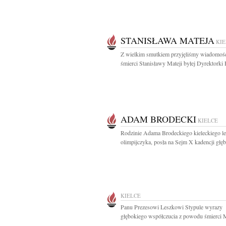
STANISŁAWA MATEJA
KIE
Z wielkim smutkiem przyjęliśmy wiadomoś
śmierci Stanisławy Mateji byłej Dyrektorki H
ADAM BRODECKI
KIELCE
Rodzinie Adama Brodeckiego kieleckiego le
olimpijczyka, posła na Sejm X kadencji głęb
KIELCE
Panu Prezesowi Leszkowi Stypule wyrazy
głębokiego współczucia z powodu śmierci M