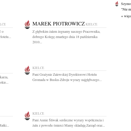
Szymo
"Nie mi
+ więc
MAREK PIOTROWICZ
LCE
KIELCE
ć o
Z głębokim żalem żegnamy naszego Pracownika,
otelu...
dobrego Kolegę zmarłego dnia 18 października
2010...
KIELCE
Pani Grażynie Zalewskiej Dyrektorowi Hotelu
karza,
Gromada w Busku-Zdroju wyrazy najgłębszego...
okie...
KIELCE
Pani Annie Śliwak serdeczne wyrazy współczucia i
atki...
żalu z powodu śmierci Mamy składają Zarząd oraz...