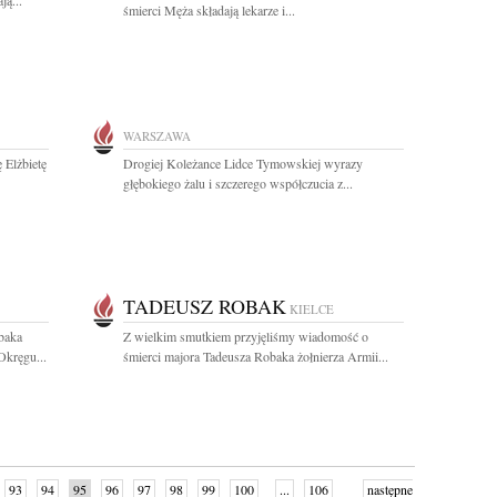
ą...
śmierci Męża składają lekarze i...
WARSZAWA
 Elżbietę
Drogiej Koleżance Lidce Tymowskiej wyrazy
głębokiego żalu i szczerego współczucia z...
TADEUSZ ROBAK
KIELCE
baka
Z wielkim smutkiem przyjęliśmy wiadomość o
Okręgu...
śmierci majora Tadeusza Robaka żołnierza Armii...
93
94
95
96
97
98
99
100
...
106
następne