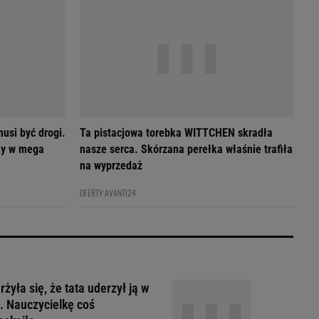
usi być drogi.
Ta pistacjowa torebka WITTCHEN skradła
my w mega
nasze serca. Skórzana perełka właśnie trafiła
na wyprzedaż
OFERTY AVANTI24
żyła się, że tata uderzył ją w
. Nauczycielkę coś