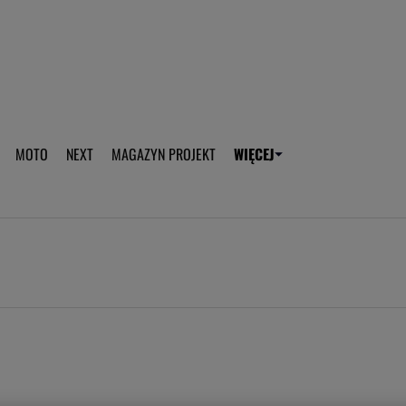
aplikację Gazeta - Android
Pobierz aplikację Gazeta -
MOTO
NEXT
MAGAZYN PROJEKT
WIĘCEJ
T
PLOTEK
SPORT.PL
HOROSKOPY
WEEKEND
TOK FM
WYBORC
ROZRYWKA
ŻYCIE I STYL
Gwiazdy Mundialu
Fryzury
Plotek
Makijaż
Gry online
Magia - Ciekawo
Historie
Wiadomości - 
WAGs
Sposób na za d
Anna Lewandowska
Gorączka u dzi