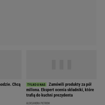
Przetargi
Licytacje komornicze
Komputery Forum
Alkomat online
Kalkulator opłacalności LPG
Przelicznik cm na cale i stopy
Kalkulator momentu obrotowego
Kalkulator mocy
Kalkulator zużycia paliwa
Kalkulator rozmiaru opon
Przelicznik mile na kilometry
hodzie. Chcą
Zamówili produkty za pół
miliona. Ekspert ocenia składniki, które
trafią do kuchni prezydenta
ALEKSANDRA PIETROW