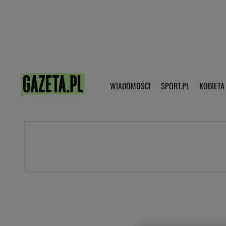
Poczta - Logowanie
Pobierz 
WIADOMOŚCI
SPORT.PL
KOBIETA
DZIECKO
KOBIETA
KULTURA
NEX
WIADOMOŚCI
SPORT
G.PL
Skoki narciarskie
Haps.pl
Ekstraklasa
Wiadomości ze świata
Bundesliga
Sport wiadomości
Liga Mistrzów
Horoskop
Liga Europy
Papież Franiszek
Koszykówka