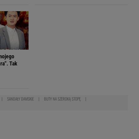
mojego
ra". Tak
SANDAŁY DAMSKIE
BUTY NA SZEROKĄ STOPĘ