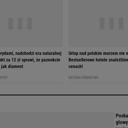
brydami, nadchodzi era naturalnej
Urlop nad polskim morzem nie m
ukt za 12 zł sprawi, że paznokcie
Bestsellerowe hotele znaleźliś
 jak diament
cenach!
EXPERT
MATERIAŁ PROMOCYJNY
Poskar
głowę