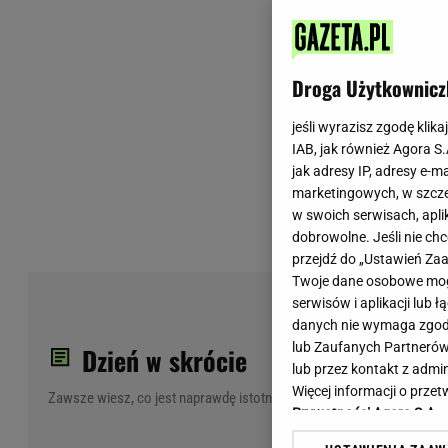
Wiadomości z Polski
Tenis
Plotki na topie
Sporty Walki
Niedziela handlowa
Siatkówka
Droga Użytkownicz
Informacje na bieżąco
PlusLiga
Metro Warszawa
Lekkoatletyka
jeśli wyrazisz zgodę klika
IAB, jak również Agora S
Duży Format
Kolarstwo
jak adresy IP, adresy e-m
Pogoda Warszawa
Bieganie
marketingowych, w szcze
Pogoda Kraków
Trening - ćwiczenia
w swoich serwisach, aplik
Pogoda Gdańsk
Ćwiczenia
dobrowolne. Jeśli nie ch
Pogoda Poznań
Dieta - Odżywianie
przejdź do „Ustawień Z
Twoje dane osobowe mogą
Pogoda Wrocław
Jak schudnąć?
Pol
serwisów i aplikacji lub
Gazeta na X
Sport - Fitness
dam
danych nie wymaga zgody 
Fitness
lub Zaufanych Partnerów
Dzień w skrócie
F1 - Formuła 1
lub przez kontakt z admi
Więcej informacji o prz
Zawsze wiesz, co jest naprawdę istotne
Prywatności Agora S.A.