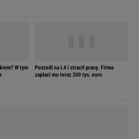
LED
ykiem? W tym
Poszedł na L4 i stracił pracę. Firma
e
zapłaci mu teraz 200 tys. euro
du
Rodzina
łodnych
Wakacje
Sennik