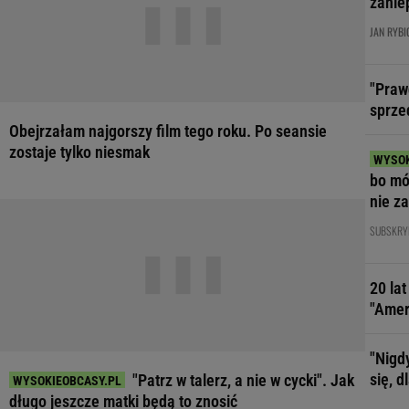
zanie
JAN RYBI
"Praw
sprze
Obejrzałam najgorszy film tego roku. Po seansie
zostaje tylko niesmak
bo mó
nie z
zare
SUBSKRY
20 la
"Amer
"Nigd
się, 
"Patrz w talerz, a nie w cycki". Jak
długo jeszcze matki będą to znosić