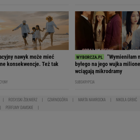
acyjny nawyk może mieć
"Wymieniłam 
ne konsekwencje. Też tak
byłego na jego wujka milione
wciągają mikrodramy
CYJNY
SUBSKRYPCJA
ROSYJSKI ŻOŁNIERZ
CZARNOGÓRA
MARTA NAWROCKA
NIKOLA GRBIĆ
PERFUMY DAMSKIE