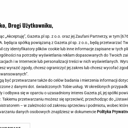
Meghan Markle
Krzesełka do ka
Magda Gessler
Łóżka dla dzieci
Barbara Kurdej-Szatan
Foteliki samoc
ko, Drogi Użytkowniku,
Księżna Kate
Przepisy
Porady
Jak zrobić?
jąc „Akceptuję”, Gazeta.pl sp. z o.o. oraz jej Zaufani Partnerzy, w tym [
67
.A. będąca spółką powiązaną z Gazeta.pl sp. z o.o., będą przetwarzać T
Na czasie
Grzyby
ail czy identyfikatory plików cookie lub inne informacje zapisane w tych p
Memy
Koronawirus
gólności na potrzeby wyświetlania reklam dopasowanych do Twoich zain
Radio Zet
Porady - Zdrowi
acjach i w Internecie lub personalizacji treści w nich wyświetlanych. Wyr
Radio Pogoda
Sukienki jeanso
cesz wyrazić zgody, chcesz ograniczyć jej zakres lub chcesz wycofać zgo
Radio internetowe
Torebki worki
aawansowanych”.
 być przetwarzane także do celów badania i mierzenia informacji dot
Rock Radio
Życzenia
acy wskazali najlepszą pierwszą
Oszuści wzięli na nią p
 łączone z danymi dot. świadczonych Tobie usług. W określonych przypad
Złote Przeboje
Życzenia urodz
ę. Zdeklasowała konkurencję
zażądał spłaty. Jest de
i odbywa się w oparciu o uzasadniony interes Gazeta.pl, jej spółki powi
Chillizet - radio internetowe
Życzenia imien
. Takiemu przetwarzaniu możesz się sprzeciwić, przechodząc do „Ust
Podcasty
Newsy, plotki - 
nistratorem – w zależności od zakresu sprzeciwu i podmiotu, wobec które
E-booki - Audiobooki
Lifestyle
etwarzaniu danych osobowych znajdziesz w dokumencie
Polityka Prywatn
Planeta.pl
Co obejrzeć