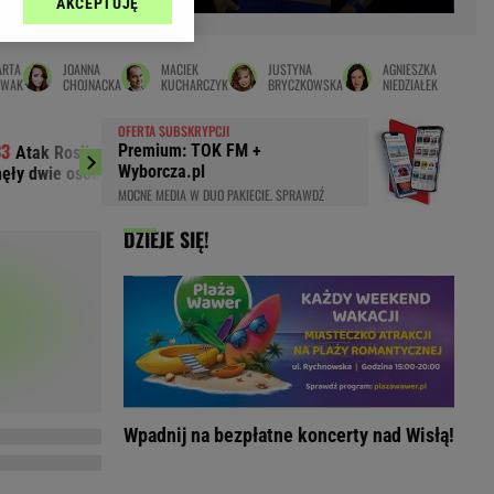
AKCEPTUJĘ
l sp. z o.o., jej
Zielona Góra
ić swoje preferencje
arzania danych poprzez
MAGAZYNY
ARTA
JOANNA
MACIEK
JUSTYNA
AGNIESZKA
ych”. Zmiana ustawień
OWAK
CHOJNACKA
KUCHARCZYK
BRYCZKOWSKA
NIEDZIAŁEK
syny
Kuchnia
OFERTA SUBSKRYPCJI
a
Wysokie Obcasy
Premium: TOK FM +
Atak Rosji na Charków i Odessę.
Marciniak zdrad
ach:
Wyborcza.pl
nęły dwie osoby
Messim. "Nie byłem n
y
 celów identyfikacji.
MOCNE MEDIA W DUO PAKIECIE. SPRAWDŹ
omiar reklam i treści,
rynarka
DZIEJE SIĘ!
enka za 29zł
zula
 wide
y
to
kim obcasie
Wpadnij na bezpłatne koncerty nad Wisłą!