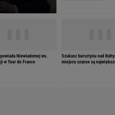
Telewizor LG O
dpowiada Niewiadomej ws.
Szukasz bursztynu nad Bałt
ji w Tour de France
miejscu szanse są największ
Doda
Kalkulator Poro
Magda Gessler
Kalendarz dni p
Agnieszka Woźniak-Starak
Kalendarz ciąży