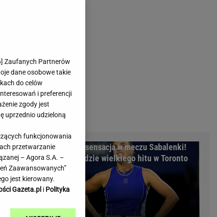
rmienia
Gliwice
Kielce
hodowe
Kraków
Lublin
Łódź
6
] Zaufanych Partnerów
woje dane osobowe takie
Olsztyn
likach do celów
Opole
teresowań i preferencji
e
Płock
ażenie zgody jest
we
Poznań
dę uprzednio udzieloną
Radom
yczących funkcjonowania
Rzeszów
ożyczkę, bank
Nocna sensacja w meczu Sabalenki!
kach przetwarzanie
inowe
Sosnowiec
cyzja sądu
Nie będzie wielkiego hitu w Toronto
ązanej – Agora S.A. –
inowe
Szczecin
awień Zaawansowanych”
Melo Radio
Toruń
go jest kierowany.
Trójmiasto
ości Gazeta.pl
i
Polityka
Warszawa
Wrocław