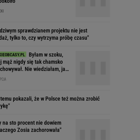
pokoiło
CKI
dziwym sprawdzianem projektu nie jest
daż, tylko to, czy wytrzyma próbę czasu"
Byłam w szoku,
j mąż nigdy się tak chamsko
achowywał. Nie wiedziałam, jak
agować
PCJA
t temu pokazali, że w Polsce też można zrobić
ykę"
y na sto procent nie dowiem
dlaczego Zosia zachorowała"