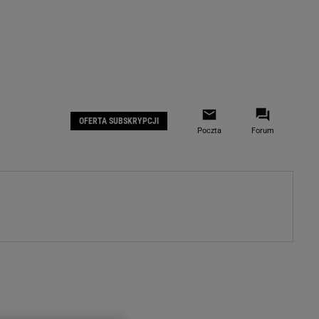
 IOS
Gazeta.pl na Facebooku
OFERTA SUBSKRYPCJI
Poczta
Forum
ZA
WYDARZENIA GOSPODARCZE
LOKALNE
Białystok
Bielsko-Biała
stki
Bydgoszcz
moda
Częstochowa
uże buty
Gorzów Wielkopolski
ecka
Katowice