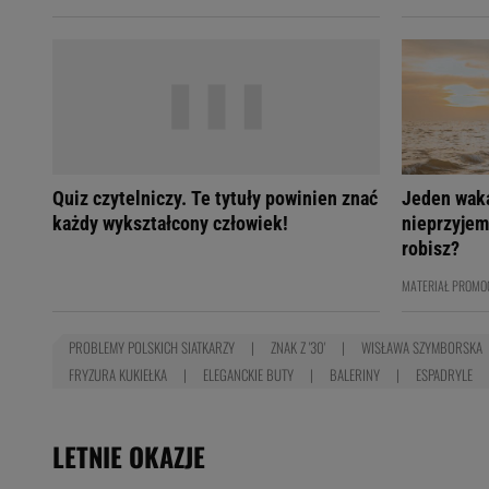
Quiz czytelniczy. Te tytuły powinien znać
Jeden wak
każdy wykształcony człowiek!
nieprzyjem
robisz?
MATERIAŁ PROMO
PROBLEMY POLSKICH SIATKARZY
ZNAK Z '30'
WISŁAWA SZYMBORSKA
FRYZURA KUKIEŁKA
ELEGANCKIE BUTY
BALERINY
ESPADRYLE
LETNIE OKAZJE