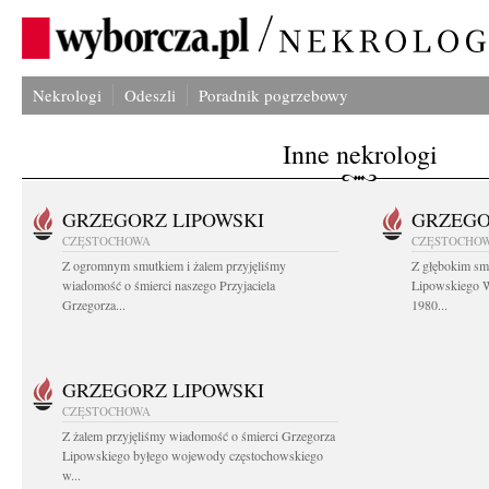
Nekrologi
Odeszli
Poradnik pogrzebowy
Inne nekrologi
GRZEGORZ LIPOWSKI
GRZEGO
CZĘSTOCHOWA
CZĘSTOCHO
Z ogromnym smutkiem i żalem przyjęliśmy
Z głębokim sm
wiadomość o śmierci naszego Przyjaciela
Lipowskiego W
Grzegorza...
1980...
GRZEGORZ LIPOWSKI
CZĘSTOCHOWA
Z żalem przyjęliśmy wiadomość o śmierci Grzegorza
Lipowskiego byłego wojewody częstochowskiego
w...