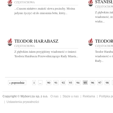
STANIS
CZĘSTOCHOWA
CZĘSTOCHO
...Czasem niełatwo znaleźć słowa pociechy. Można
Z głębokim żal
jedynie życzyć sił do zniesienia bólu, który...
wiadomość, że
wieku...
TEODOR HARABASZ
TEODOR
CZĘSTOCHOWA
CZĘSTOCHO
Z głębokim żalem przyjęliśmy wiadomość o śmierci
Teodor Haraba
Teodora Harabasza Przewodniczącego Rady Miasta...
wiadomość o ś
Rady...
« poprzednie
1
...
90
91
92
93
94
95
96
97
98
»
Copyright © Wyborcza sp. z o.o.
O nas
Staże u nas
Reklama
Polityka 
Ustawienia prywatności