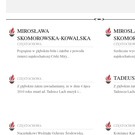
MIROSŁAWA
MIROSŁ
SKOMOROWSKA-KOWALSKA
SKOMO
CZĘSTOCHOWA
CZĘSTOCHO
Pogrążeni w głębokim bólu i żałobie z powodu
Serdeczne wyr
śmierci najukochańszej Córki Miry...
najukochańszej
TADEUS
CZĘSTOCHOWA
Z głębokim żalem zawiadamiamy, że w dniu 4 lipca
Z głębokim ża
2010 roku zmarł ad. Tadeusz Lach muzyk i...
Tadeusza Lacha
CZĘSTOCHOWA
CZĘSTOCHO
Naczelnikowi Wydziału Ochrony Środowiska,
Koleżance Kar