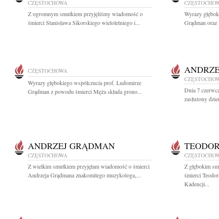
CZĘSTOCHOWA
CZĘSTOCHO
Z ogromnym smutkiem przyjęliśmy wiadomość o
Wyrazy głębok
śmierci Stanisława Sikorskiego wieloletniego i...
Grądman oraz 
ANDRZ
CZĘSTOCHOWA
CZĘSTOCHO
Wyrazy głębokiego współczucia prof. Ludomirze
Dnia 7 czerwc
Grądman z powodu śmierci Męża składa grono...
zasłużony dzien
ANDRZEJ GRĄDMAN
TEODOR
CZĘSTOCHOWA
CZĘSTOCHO
Z wielkim smutkiem przyjęłam wiadomość o śmierci
Z głębokim sm
Andrzeja Grądmana znakomitego muzykologa,...
śmierci Teodo
Kadencji...