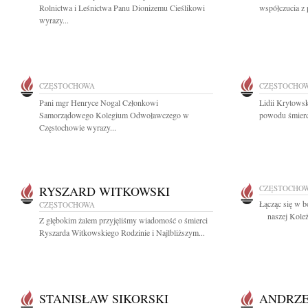
Rolnictwa i Leśnictwa Panu Dionizemu Cieślikowi
współczucia z 
wyrazy...
CZĘSTOCHOWA
CZĘSTOCHO
Pani mgr Henryce Nogal Członkowi
Lidii Krytowsk
Samorządowego Kolegium Odwoławczego w
powodu śmierci
Częstochowie wyrazy...
RYSZARD WITKOWSKI
CZĘSTOCHO
Łącząc się w 
CZĘSTOCHOWA
naszej Koleża
Z głębokim żalem przyjęliśmy wiadomość o śmierci
Ryszarda Witkowskiego Rodzinie i Najlbliższym...
STANISŁAW SIKORSKI
ANDRZ