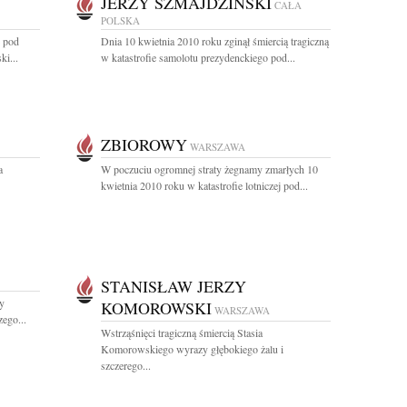
JERZY SZMAJDZIŃSKI
CAŁA
POLSKA
e pod
Dnia 10 kwietnia 2010 roku zginął śmiercią tragiczną
i...
w katastrofie samolotu prezydenckiego pod...
ZBIOROWY
WARSZAWA
a
W poczuciu ogromnej straty żegnamy zmarłych 10
kwietnia 2010 roku w katastrofie lotniczej pod...
STANISŁAW JERZY
fy
KOMOROWSKI
WARSZAWA
ego...
Wstrząśnięci tragiczną śmiercią Stasia
Komorowskiego wyrazy głębokiego żalu i
szczerego...