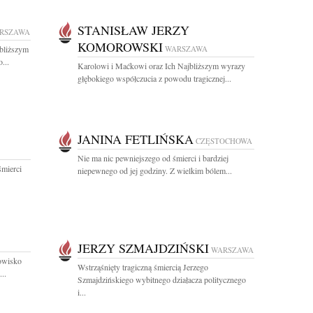
STANISŁAW JERZY
RSZAWA
KOMOROWSKI
jbliższym
WARSZAWA
...
Karolowi i Maćkowi oraz Ich Najbliższym wyrazy
głębokiego współczucia z powodu tragicznej...
JANINA FETLIŃSKA
CZĘSTOCHOWA
Nie ma nic pewniejszego od śmierci i bardziej
śmierci
niepewnego od jej godziny. Z wielkim bólem...
JERZY SZMAJDZIŃSKI
WARSZAWA
owisko
Wstrząśnięty tragiczną śmiercią Jerzego
..
Szmajdzińskiego wybitnego działacza politycznego
i...