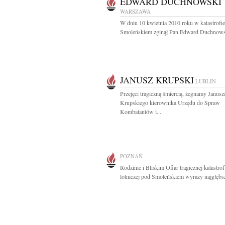
EDWARD DUCHNOWSKI
WARSZAWA
W dniu 10 kwietnia 2010 roku w katastrofi
Smoleńskiem zginął Pan Edward Duchnowsk
JANUSZ KRUPSKI
LUBLIN
Przejęci tragiczną śmiercią, żegnamy Janusz
Krupskiego kierownika Urzędu do Spraw
Kombatantów i...
POZNAŃ
Rodzinie i Bliskim Ofiar tragicznej katastro
lotniczej pod Smoleńskiem wyrazy najgłębsz