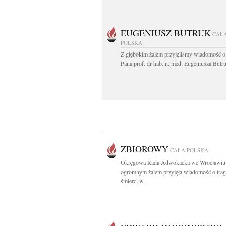
EUGENIUSZ BUTRUK
CAŁ
POLSKA
Z głębokim żalem przyjęliśmy wiadomość o
Pana prof. dr hab. n. med. Eugeniusza Butru
ZBIOROWY
CAŁA POLSKA
Okręgowa Rada Adwokacka we Wrocławiu
ogromnym żalem przyjęła wiadomość o trag
śmierci w...