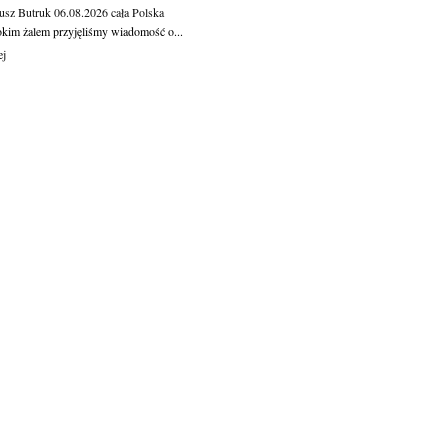
usz Butruk
06.08.2026
cała Polska
okim żalem przyjęliśmy wiadomość o...
ej