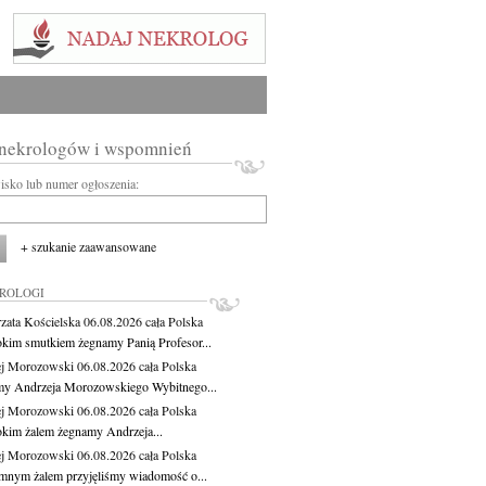
 nekrologów i wspomnień
wisko lub numer ogłoszenia:
+ szukanie zaawansowane
KROLOGI
zata Kościelska
06.08.2026
cała Polska
okim smutkiem żegnamy Panią Profesor...
j Morozowski
06.08.2026
cała Polska
y Andrzeja Morozowskiego Wybitnego...
j Morozowski
06.08.2026
cała Polska
okim żalem żegnamy Andrzeja...
j Morozowski
06.08.2026
cała Polska
mnym żalem przyjęliśmy wiadomość o...