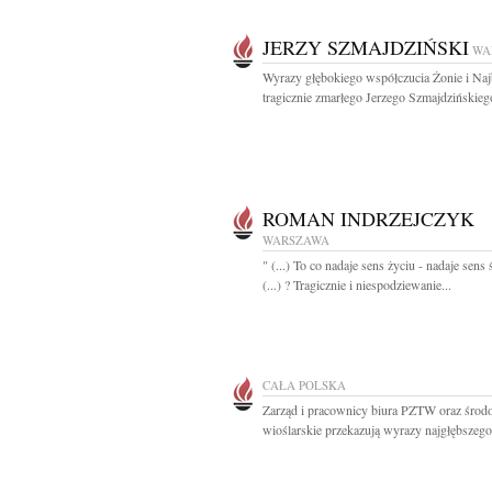
JERZY SZMAJDZIŃSKI
WA
Wyrazy głębokiego współczucia Żonie i Na
tragicznie zmarłego Jerzego Szmajdzińskiego
ROMAN INDRZEJCZYK
WARSZAWA
" (...) To co nadaje sens życiu - nadaje sens 
(...) ? Tragicznie i niespodziewanie...
CAŁA POLSKA
Zarząd i pracownicy biura PZTW oraz środ
wioślarskie przekazują wyrazy najgłębszego.