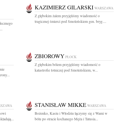
KAZIMIERZ GILARSKI
WARSZAWA
Z głębokim żalem przyjęliśmy wiadomość o
tragicznej śmierci pod Smoleńskiem gen. bryg....
decznego
..
ZBIOROWY
PŁOCK
Z głębokim bólem przyjęliśmy wiadomość o
nie
katastrofie lotniczej pod Smoleńskiem, w...
rony...
STANISŁAW MIKKE
RSZAWA
WARSZAWA
nowi
Bożenko, Kasiu i Włodziu łączymy się z Wami w
kładają...
bólu po stracie kochanego Męża i Tatusia...