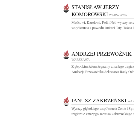
STANISŁAW JERZY
KOMOROWSKI
WARSZAWA
Maćkowi, Karolowi, Poli i Neli wyrazy ser
współczucia z powodu śmierci Taty, Teścia i.
ANDRZEJ PRZEWOŹNIK
WARSZAWA
Z głębokim żalem żegnamy zmarłego tragicz
Andrzeja Przewoźnika Sekretarza Rady Och
JANUSZ ZAKRZEŃSKI
WA
Wyrazy głębokiego współczucia Żonie i Sy
tragicznie zmarłego Janusza Zakrzeńskiego s