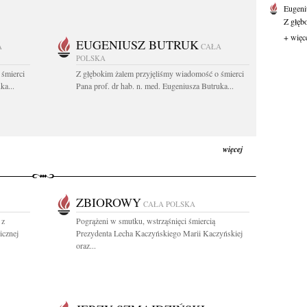
Eugeni
Z głęb
+ więc
EUGENIUSZ BUTRUK
A
CAŁA
POLSKA
 śmierci
Z głębokim żalem przyjęliśmy wiadomość o śmierci
ka...
Pana prof. dr hab. n. med. Eugeniusza Butruka...
więcej
ZBIOROWY
CAŁA POLSKA
 z
Pogrążeni w smutku, wstrząśnięci śmiercią
icznej
Prezydenta Lecha Kaczyńskiego Marii Kaczyńskiej
oraz...