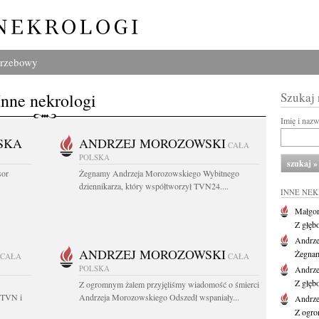
grzebowy
Inne nekrologi
Szukaj
Imię i naz
SKA
ANDRZEJ MOROZOWSKI
CAŁA
POLSKA
sor
Żegnamy Andrzeja Morozowskiego Wybitnego
dziennikarza, który współtworzył TVN24....
INNE NE
Małgor
Z głęb
Andrze
ANDRZEJ MOROZOWSKI
Żegnam
CAŁA
CAŁA
POLSKA
Andrze
Z głęb
Z ogromnym żalem przyjęliśmy wiadomość o śmierci
 TVN i
Andrzeja Morozowskiego Odszedł wspaniały...
Andrze
Z ogro