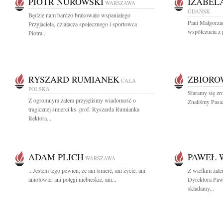
PIOTR NUROWSKI
IZABEL
WARSZAWA
GDAŃSK
Będzie nam bardzo brakowało wspaniałego
Pani Małgorza
Przyjaciela, działacza społecznego i sportowca
współczucia z 
Piotra...
RYSZARD RUMIANEK
ZBIOR
CAŁA
POLSKA
Staramy się zr
Z ogromnym żalem przyjęliśmy wiadomość o
Znaliśmy Pasaż
tragicznej śmierci ks. prof. Ryszarda Rumianka
Rektora...
ADAM PLICH
PAWEŁ 
WARSZAWA
...Jestem tego pewien, że ani śmierć, ani życie, ani
Z wielkim żal
aniołowie, ani potęgi niebieskie, ani...
Dyrektora Paw
składamy...