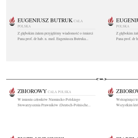
EUGENIUSZ BUTRUK
EUGENI
CAŁA
POLSKA
POLSKA
Z głębokim żalem przyjęliśmy wiadomość o śmierci
Z głębokim ża
Pana prof. dr hab. n. med. Eugeniusza Butruka...
Pana prof. dr 
ZBIOROWY
ZBIOR
CAŁA POLSKA
W imieniu członków Niemiecko-Polskiego
Wstrząśnięci t
Stowarzyszenia Prawników (Deutsch-Polnische...
Wszystkim któr