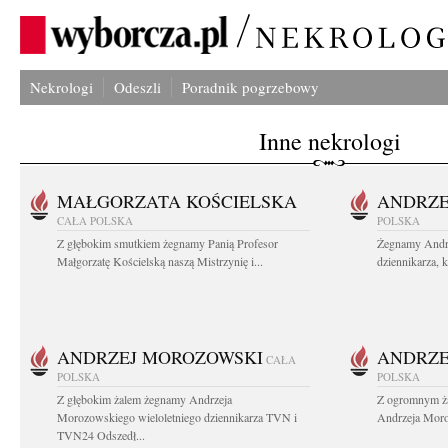
Nekrologi
Odeszli
Poradnik pogrzebowy
Inne nekrologi
MAŁGORZATA KOŚCIELSKA
ANDRZE
CAŁA POLSKA
POLSKA
Z głębokim smutkiem żegnamy Panią Profesor
Żegnamy Andr
Małgorzatę Kościelską naszą Mistrzynię i...
dziennikarza, 
ANDRZEJ MOROZOWSKI
ANDRZE
CAŁA
POLSKA
POLSKA
Z głębokim żalem żegnamy Andrzeja
Z ogromnym ża
Morozowskiego wieloletniego dziennikarza TVN i
Andrzeja Moro
TVN24 Odszedł...