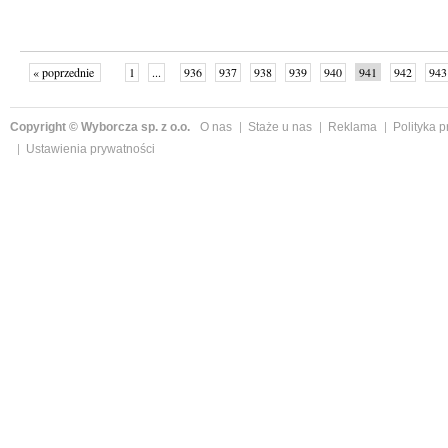
« poprzednie
1
...
936
937
938
939
940
941
942
943
następne »
Copyright © Wyborcza sp. z o.o.
O nas
Staże u nas
Reklama
Polityka 
Ustawienia prywatności