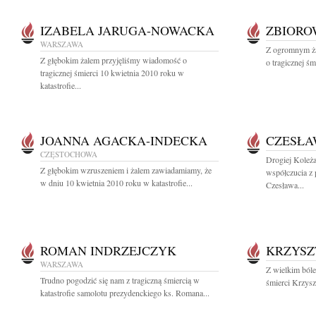
IZABELA JARUGA-NOWACKA
ZBIOR
WARSZAWA
Z ogromnym ża
Z głębokim żalem przyjęliśmy wiadomość o
o tragicznej śm
tragicznej śmierci 10 kwietnia 2010 roku w
katastrofie...
JOANNA AGACKA-INDECKA
CZESŁA
CZĘSTOCHOWA
Drogiej Koleż
Z głębokim wzruszeniem i żalem zawiadamiamy, że
współczucia z 
w dniu 10 kwietnia 2010 roku w katastrofie...
Czesława...
ROMAN INDRZEJCZYK
KRZYSZ
WARSZAWA
Z wielkim bóle
Trudno pogodzić się nam z tragiczną śmiercią w
śmierci Krzysz
katastrofie samolotu prezydenckiego ks. Romana...