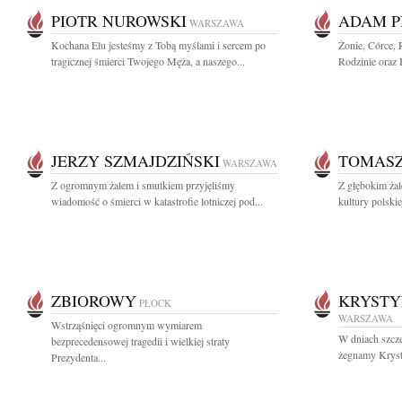
PIOTR NUROWSKI
ADAM P
WARSZAWA
Kochana Elu jesteśmy z Tobą myślami i sercem po
Żonie, Córce, 
tragicznej śmierci Twojego Męża, a naszego...
Rodzinie oraz B
JERZY SZMAJDZIŃSKI
TOMASZ
WARSZAWA
Z ogromnym żalem i smutkiem przyjęliśmy
Z głębokim żal
wiadomość o śmierci w katastrofie lotniczej pod...
kultury polski
ZBIOROWY
KRYSTY
PŁOCK
WARSZAWA
Wstrząśnięci ogromnym wymiarem
W dniach szcz
bezprecedensowej tragedii i wielkiej straty
żegnamy Kryst
Prezydenta...