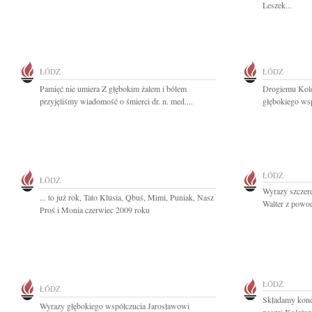
Leszek...
ŁÓDŹ
ŁÓDŹ
Pamięć nie umiera Z głębokim żalem i bólem
Drogiemu Kol
przyjęliśmy wiadomość o śmierci dr. n. med....
głębokiego wsp
ŁÓDŹ
ŁÓDŹ
Wyrazy szczer
... to już rok, Tato Klusia, Qbuś, Mimi, Puniak, Nasz
Walter z powod
Proś i Monia czerwiec 2009 roku
ŁÓDŹ
ŁÓDŹ
Składamy kond
Wyrazy głębokiego współczucia Jarosławowi