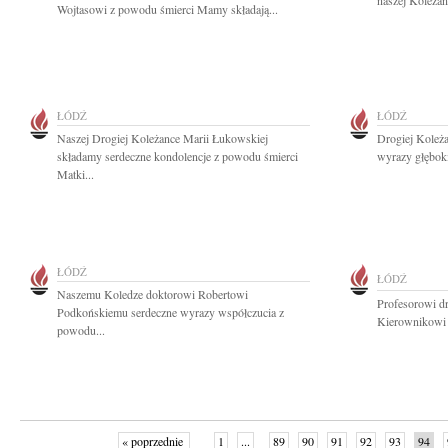
naszej Koleżan
Wojtasowi z powodu śmierci Mamy składają...
ŁÓDŹ
ŁÓDŹ
Naszej Drogiej Koleżance Marii Łukowskiej
Drogiej Koleża
składamy serdeczne kondolencje z powodu śmierci
wyrazy głęboki
Matki...
ŁÓDŹ
ŁÓDŹ
Naszemu Koledze doktorowi Robertowi
Profesorowi d
Podkońskiemu serdeczne wyrazy współczucia z
Kierownikowi I
powodu...
« poprzednie
1
...
89
90
91
92
93
94