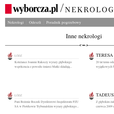
Nekrologi
Odeszli
Poradnik pogrzebowy
Inne nekrologi
TERESA
ŁÓDŹ
Koleżance Joannie Rakoczy wyrazy głębokiego
20 lat temu od
współczucia z powodu śmierci Matki składają...
wyjątkowych ba
TADEUS
ŁÓDŹ
Pani Bożenie Boczek Dyrektorowi Inspektoratu PZU
Z głębokim ża
SA w Piotrkowie Trybunalskim wyrazy głębokiego...
czerwca 2009 r