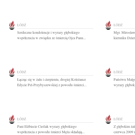
ŁÓDŹ
ŁÓDŹ
Serdeczne kondolencje i wyrazy głębokiego
Mgr. Mirosła
współczucia w związku ze śmiercią Ojca Panu...
kierunku Dzien
ŁÓDŹ
ŁÓDŹ
Łącząc się w żalu i cierpieniu, drogiej Koleżance
Państwu Małgo
Edycie Pel-Przybyszewskiej z powodu śmierci...
wyrazy głębok
ŁÓDŹ
ŁÓDŹ
Pani Elżbiecie Cieślak wyrazy głębokiego
Z głębokim ża
współczucia z powodu śmierci Męża składają...
czerwca 2009 r