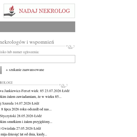
 nekrologów i wspomnień
wisko lub numer ogłoszenia:
+ szukanie zaawansowane
KROLOGI
wa Jankiewicz-Ferszt
wiek: 85
23.07.2026
Łódź
okim żalem zawiadamiam, że w wieku 85...
j Szereda
14.07.2026
Łódź
8 lipca 2026 roku odszedł od nas...
Styczyński
28.05.2026
Łódź
okim smutkiem i żalem przyjęliśmy...
z Gwizdała
27.05.2026
Łódź
 mija dziesięć lat od dnia, kiedy...