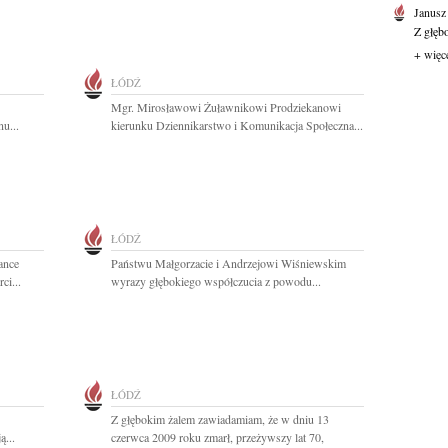
Janusz
Z głęb
+ więc
ŁÓDŹ
Mgr. Mirosławowi Żuławnikowi Prodziekanowi
u...
kierunku Dziennikarstwo i Komunikacja Społeczna...
ŁÓDŹ
żance
Państwu Małgorzacie i Andrzejowi Wiśniewskim
ci...
wyrazy głębokiego współczucia z powodu...
ŁÓDŹ
Z głębokim żalem zawiadamiam, że w dniu 13
ą...
czerwca 2009 roku zmarł, przeżywszy lat 70,