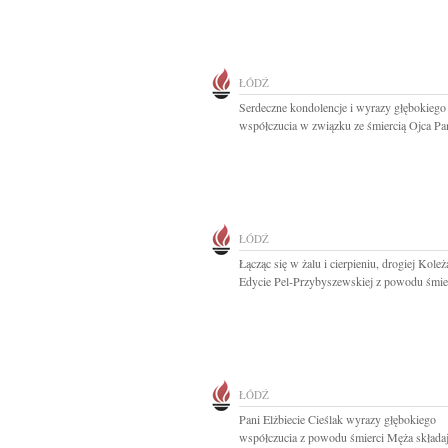
ŁÓDŹ
Serdeczne kondolencje i wyrazy głębokiego
współczucia w związku ze śmiercią Ojca Pan
ŁÓDŹ
Łącząc się w żalu i cierpieniu, drogiej Kole
Edycie Pel-Przybyszewskiej z powodu śmier
ŁÓDŹ
Pani Elżbiecie Cieślak wyrazy głębokiego
współczucia z powodu śmierci Męża składaj