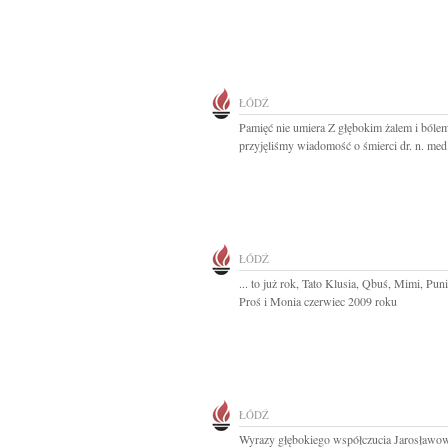
ŁÓDŹ
Pamięć nie umiera Z głębokim żalem i bóle
przyjęliśmy wiadomość o śmierci dr. n. med.
ŁÓDŹ
... to już rok, Tato Klusia, Qbuś, Mimi, Pun
Proś i Monia czerwiec 2009 roku
ŁÓDŹ
Wyrazy głębokiego współczucia Jarosławo