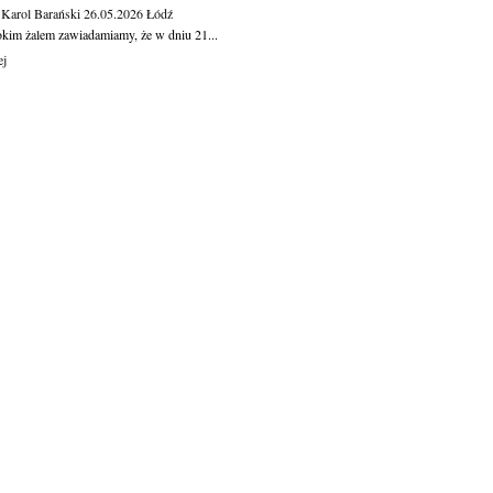
 Karol Barański
26.05.2026
Łódź
okim żalem zawiadamiamy, że w dniu 21...
ej