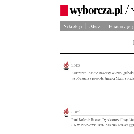
Nekrologi
Odeszli
Poradnik po
ŁÓDŹ
Koleżance Joannie Rakoczy wyrazy głębok
współczucia z powodu śmierci Matki składaj
ŁÓDŹ
Pani Bożenie Boczek Dyrektorowi Inspekt
SA w Piotrkowie Trybunalskim wyrazy głęb