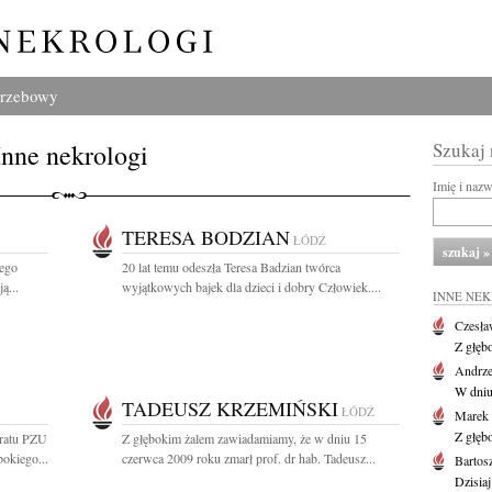
grzebowy
Inne nekrologi
Szukaj
Imię i naz
TERESA BODZIAN
ŁÓDŹ
iego
20 lat temu odeszła Teresa Badzian twórca
ą...
wyjątkowych bajek dla dzieci i dobry Człowiek....
INNE NE
Czesła
Z głęb
Andrze
W dniu 
TADEUSZ KRZEMIŃSKI
ŁÓDŹ
Marek 
Z głęb
oratu PZU
Z głębokim żalem zawiadamiamy, że w dniu 15
okiego...
czerwca 2009 roku zmarł prof. dr hab. Tadeusz...
Bartos
Dzisiaj