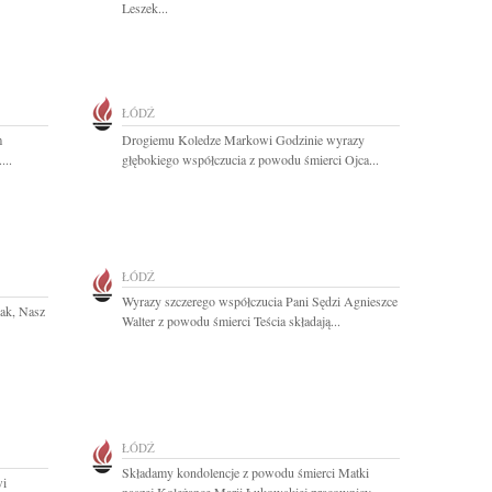
Leszek...
ŁÓDŹ
m
Drogiemu Koledze Markowi Godzinie wyrazy
...
głębokiego współczucia z powodu śmierci Ojca...
ŁÓDŹ
Wyrazy szczerego współczucia Pani Sędzi Agnieszce
iak, Nasz
Walter z powodu śmierci Teścia składają...
ŁÓDŹ
Składamy kondolencje z powodu śmierci Matki
wi