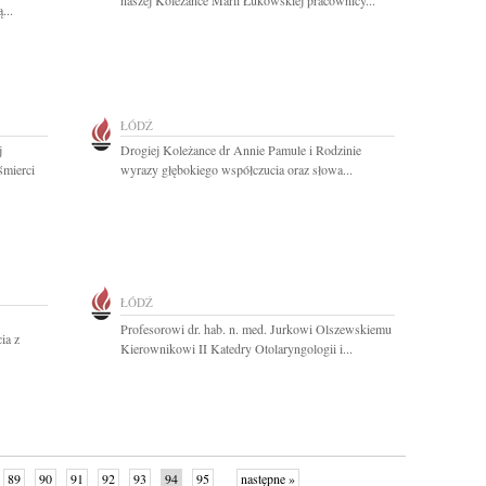
naszej Koleżance Marii Łukowskiej pracownicy...
...
ŁÓDŹ
j
Drogiej Koleżance dr Annie Pamule i Rodzinie
śmierci
wyrazy głębokiego współczucia oraz słowa...
ŁÓDŹ
Profesorowi dr. hab. n. med. Jurkowi Olszewskiemu
ia z
Kierownikowi II Katedry Otolaryngologii i...
89
90
91
92
93
94
95
następne »