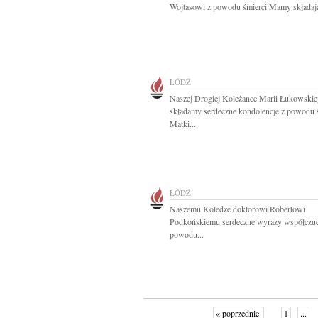
Wojtasowi z powodu śmierci Mamy składają
ŁÓDŹ
Naszej Drogiej Koleżance Marii Łukowskie
składamy serdeczne kondolencje z powodu 
Matki...
ŁÓDŹ
Naszemu Koledze doktorowi Robertowi
Podkońskiemu serdeczne wyrazy współczuc
powodu...
« poprzednie
1
...