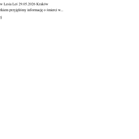
aw Lesia Leś
29.05.2026
Kraków
kiem przyjęliśmy informację o śmierci w...
ej