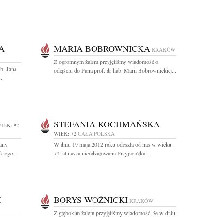
A
MARIA BOBROWNICKA
KRAKÓW
Z ogromnym żalem przyjęliśmy wiadomość o
b. Jana
odejściu do Pana prof. dr hab. Marii Bobrownickiej...
..
STEFANIA KOCHMAŃSKA
IEK: 92
WIEK: 72
CAŁA POLSKA
wany
W dniu 19 maja 2012 roku odeszła od nas w wieku
kiego,...
72 lat nasza nieodżałowana Przyjaciółka...
I
BORYS WOŹNICKI
KRAKÓW
Z głębokim żalem przyjęliśmy wiadomość, że w dniu