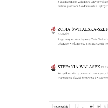
Z żalem żegnamy Zbigniewa Grzybowskiego
malarza profesora Akademii Sztuk Pięknych
ZOFIA ŚWITALSKA-SZE
KRAKÓW
Z ogromnym żalem żegnamy Zofię Świtalsk
Lekarza o wielkim sercu Stowarzyszenie Po
STEFANIA WALASEK
KRA
Wszystkim, którzy przekazali nam wyrazy ża
współczucia, okazali życzliwość i wsparcie o
« poprzednie
1
...
89
90
91