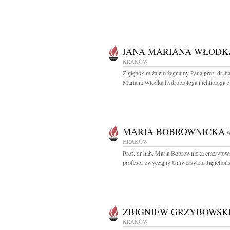
JANA MARIANA WŁODK
KRAKÓW
Z głębokim żalem żegnamy Pana prof. dr. ha
Mariana Włodka hydrobiologa i ichtiologa z.
MARIA BOBROWNICKA
W
KRAKÓW
Prof. dr hab. Maria Bobrownicka emeryto
profesor zwyczajny Uniwersytetu Jagiellońs
ZBIGNIEW GRZYBOWSK
KRAKÓW