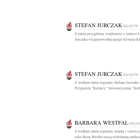
STEFAN JURCZAK
KRAKÓW
Z żalem przyjęliśmy wiadomość o śmierci S
Jurczaka wiceprzewodniczącego Komisji Kr
STEFAN JURCZAK
KRAKÓW
Z wielkim żalem żegnamy Stefana Jurczaka
Przyjaciela "Kuźnicy" Stowarzyszenie "Kuź
BARBARA WESTFAL
KRAK
Z wielkim żalem żegnamy zmarłą 1 czerwca
roku Basię Westfal naszą wieloletnią serdecz