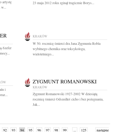
 artystę
23 maja 2012 roku zginął tragicznie Borys...
 w...
FER
KRAKÓW
W 50. rocznicę śmierci dra Jana Zygmunta Robla
ą-Szefer
wybitnego chemika oraz toksykologa,
mocy...
wieloletniego...
ZYGMUNT ROMANOWSKI
KÓW
KRAKÓW
lu i
Zygmunt Romanowski 1927-2002 W dziesiątą
raz...
rocznicę śmierci Odszedłeś cicho i bez pożegnania,
Jak...
92
93
94
95
96
97
98
99
...
125
następne