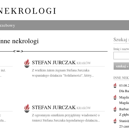
grzebowy
Inne nekrologi
Szukaj
Imię i naz
STEFAN JURCZAK
KRAKÓW
 inż.
Z wielkim żalem żegnam Stefana Jurczaka
..
wspaniałego działacza "Solidarności", który...
INNE NE
03.08
Dla Ba
Magdal
Magdal
STEFAN JURCZAK
KRAKÓW
Barbar
Z głęb
c
Z ogromnym smutkiem przyjęliśmy wiadomość o
la...
śmierci Stefana Jurczaka legendarnego działacza...
Stanis
23 cze