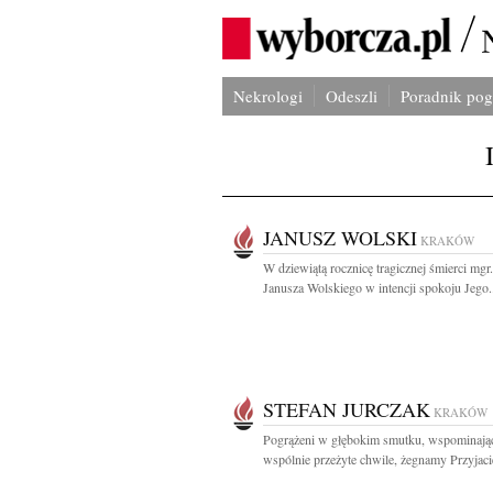
Nekrologi
Odeszli
Poradnik po
JANUSZ WOLSKI
KRAKÓW
W dziewiątą rocznicę tragicznej śmierci mgr.
Janusza Wolskiego w intencji spokoju Jego.
STEFAN JURCZAK
KRAKÓW
Pogrążeni w głębokim smutku, wspominają
wspólnie przeżyte chwile, żegnamy Przyjacie