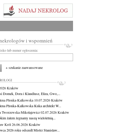
 nekrologów i wspomnień
wisko lub numer ogłoszenia:
+ szukanie zaawansowane
KROLOGI
.2026
Kraków
si Domek, Dora i Klaudiusz, Eliza, Gwo,...
ena Płonka-Kalkowska
10.07.2026
Kraków
ena Płonka-Kalkowska Kuka architekt W...
a Tworzewska-Mikołajewicz
02.07.2026
Kraków
okim żalem żegnamy naszą wieloletnią...
ław Król
26.06.2026
Kraków
rwca 2026 roku odszedł Mistrz Stanisław...