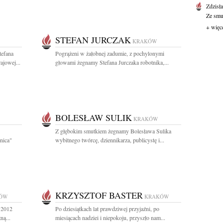
Zdzisł
Ze smut
+ więc
STEFAN JURCZAK
KRAKÓW
tefana
Pogrążeni w żałobnej zadumie, z pochylonymi
ajowej...
głowami żegnamy Stefana Jurczaka robotnika,...
BOLESŁAW SULIK
KRAKÓW
Z głębokim smutkiem żegnamy Bolesława Sulika
nica"
wybitnego twórcę, dziennikarza, publicystę i...
KRZYSZTOF BASTER
ÓW
KRAKÓW
 2012
Po dziesiątkach lat prawdziwej przyjaźni, po
ną...
miesiącach nadziei i niepokoju, przyszło nam...