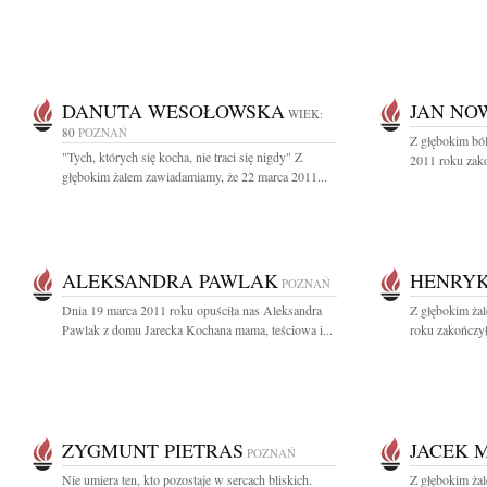
DANUTA WESOŁOWSKA
JAN NO
WIEK:
80
POZNAŃ
Z głębokim bó
"Tych, których się kocha, nie traci się nigdy" Z
2011 roku zak
głębokim żalem zawiadamiamy, że 22 marca 2011...
ALEKSANDRA PAWLAK
HENRYK
POZNAŃ
Dnia 19 marca 2011 roku opuściła nas Aleksandra
Z głębokim ża
Pawlak z domu Jarecka Kochana mama, teściowa i...
roku zakończył
ZYGMUNT PIETRAS
JACEK 
POZNAŃ
Nie umiera ten, kto pozostaje w sercach bliskich.
Z głębokim ża