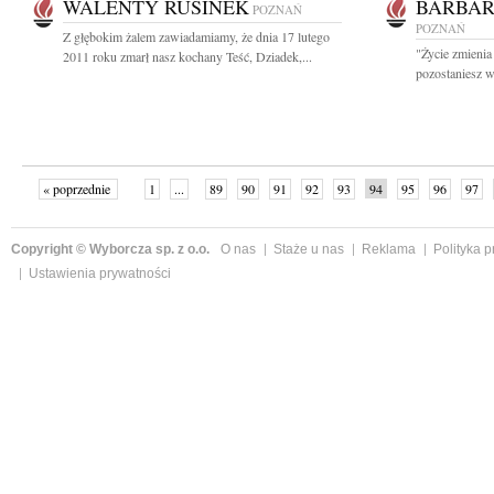
WALENTY RUSINEK
BARBAR
POZNAŃ
POZNAŃ
Z głębokim żalem zawiadamiamy, że dnia 17 lutego
"Życie zmienia
2011 roku zmarł nasz kochany Teść, Dziadek,...
pozostaniesz w
« poprzednie
1
...
89
90
91
92
93
94
95
96
97
»
Copyright © Wyborcza sp. z o.o.
O nas
Staże u nas
Reklama
Polityka 
Ustawienia prywatności