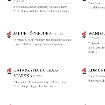
POZNAŃ
Dnia 2 marca o
Z wielkim żalem zawiadamiamy, że dnia 6 marca
Dziadek Henryk
2011 roku, w wieku 79 lat odszedł nasz ukochany...
JAKUB JÓZEF JURA
WANDA,
POZNAŃ
POZNAŃ
Pogrążeni w bólu i rozpaczy zawiadamiamy, że dnia
Z głębokim sm
1 marca 2011 roku zginął śmiercią tragiczną w...
lutego 2011 ro
Żona,...
KATARZYNA ŁUCZAK-
EDMUND
STARSKA
POZNAŃ
Dnia 23 luteg
długoletniej c
Pełni bólu i żalu zawiadamiamy, że dnia 21 lutego
2011 roku, po długiej chorobie zmarła...