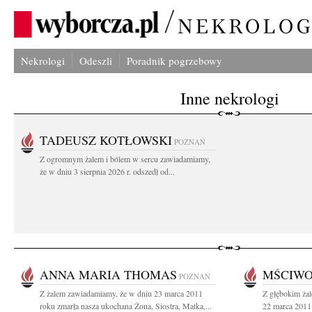
Nekrologi
Odeszli
Poradnik pogrzebowy
Inne nekrologi
TADEUSZ KOTŁOWSKI
POZNAŃ
Z ogromnym żalem i bólem w sercu zawiadamiamy,
że w dniu 3 sierpnia 2026 r. odszedł od...
ANNA MARIA THOMAS
MŚCIWO
POZNAŃ
Z żalem zawiadamiamy, że w dniu 23 marca 2011
Z głębokim ża
roku zmarła nasza ukochana Żona, Siostra, Matka,...
22 marca 2011 