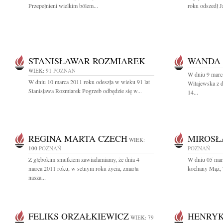
Przepełnieni wielkim bólem...
roku odszedł 
STANISŁAWAR ROZMIAREK
WANDA 
WIEK: 91
POZNAŃ
W dniu 9 marc
W dniu 10 marca 2011 roku odeszła w wieku 91 lat
Witajewska z 
Stanisława Rozmiarek Pogrzeb odbędzie się w...
14...
REGINA MARTA CZECH
MIROSŁ
WIEK:
100
POZNAŃ
POZNAŃ
Z głębokim smutkiem zawiadamiamy, że dnia 4
W dniu 05 mar
marca 2011 roku, w setnym roku życia, zmarła
kochany Mąż, T
nasza...
FELIKS ORZAŁKIEWICZ
HENRYK
WIEK: 79