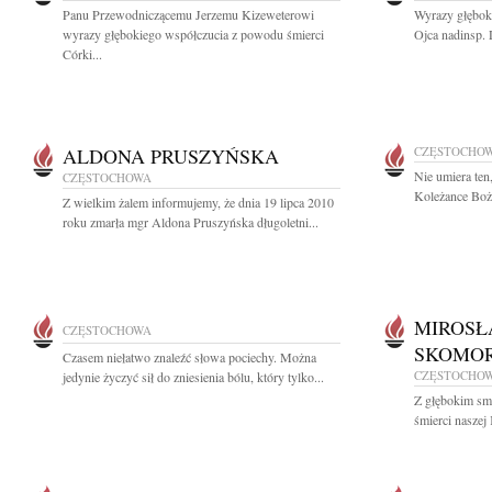
Panu Przewodniczącemu Jerzemu Kizeweterowi
Wyrazy głębok
wyrazy głębokiego współczucia z powodu śmierci
Ojca nadinsp. 
Córki...
ALDONA PRUSZYŃSKA
CZĘSTOCHO
Nie umiera ten
CZĘSTOCHOWA
Koleżance Boże
Z wielkim żalem informujemy, że dnia 19 lipca 2010
roku zmarła mgr Aldona Pruszyńska długoletni...
MIROSŁ
CZĘSTOCHOWA
SKOMO
Czasem niełatwo znaleźć słowa pociechy. Można
CZĘSTOCHO
jedynie życzyć sił do zniesienia bólu, który tylko...
Z głębokim sm
śmierci naszej