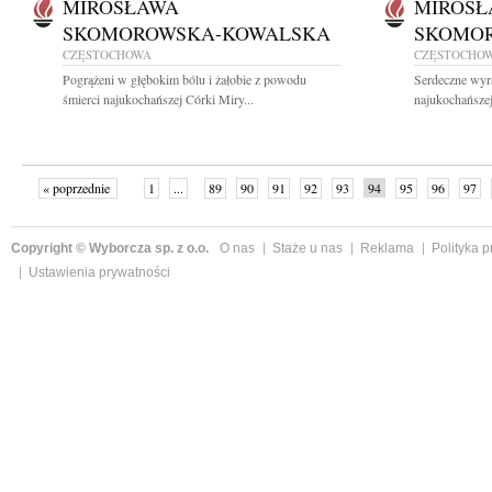
MIROSŁAWA
MIROSŁ
SKOMOROWSKA-KOWALSKA
SKOMO
CZĘSTOCHOWA
CZĘSTOCHO
Pogrążeni w głębokim bólu i żałobie z powodu
Serdeczne wyr
śmierci najukochańszej Córki Miry...
najukochańszej
« poprzednie
1
...
89
90
91
92
93
94
95
96
97
»
Copyright © Wyborcza sp. z o.o.
O nas
Staże u nas
Reklama
Polityka 
Ustawienia prywatności