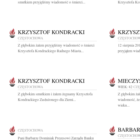
smutkiem przyjęliśmy wiadomość o śmierci...
Krzysztofa Kon
KRZYSZTOF KONDRACKI
KRZYSZ
CZĘSTOCHOWA
CZĘSTOCHO
Z głębokim żalem przyjęliśmy wiadomość o śmierci
12 sierpnia 20
Krzysztofa Kondrackiego Radnego Miasta...
przyjąłem wiad
KRZYSZTOF KONDRACKI
MIECZY
CZĘSTOCHOWA
WIEK: 82
CZ
Z głębokim smutkiem i żalem żegnamy Krzysztofa
Z głębokim żal
Kondrackiego Zasłużonego dla Ziemi...
wiadomość, że 
wieku...
BARBAR
CZĘSTOCHOWA
CZĘSTOCHO
Pani Barbarze Dominiak Prezesowi Zarządu Banku