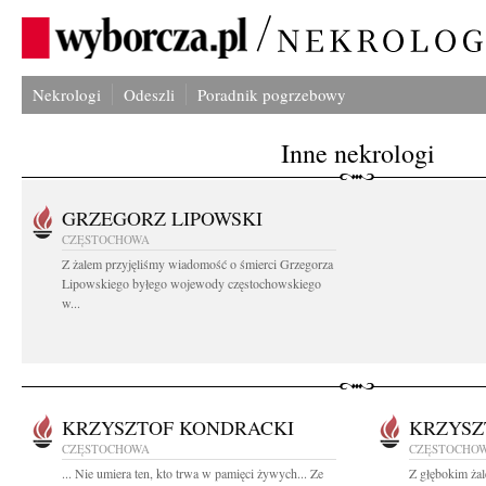
Nekrologi
Odeszli
Poradnik pogrzebowy
Inne nekrologi
GRZEGORZ LIPOWSKI
CZĘSTOCHOWA
Z żalem przyjęliśmy wiadomość o śmierci Grzegorza
Lipowskiego byłego wojewody częstochowskiego
w...
KRZYSZTOF KONDRACKI
KRZYSZ
CZĘSTOCHOWA
CZĘSTOCHO
... Nie umiera ten, kto trwa w pamięci żywych... Ze
Z głębokim ża