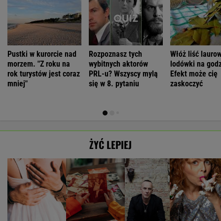
Pustki w kurorcie nad
Rozpoznasz tych
Włóż liść lauro
morzem. "Z roku na
wybitnych aktorów
lodówki na godz
rok turystów jest coraz
PRL-u? Wszyscy mylą
Efekt może cię
mniej"
się w 8. pytaniu
zaskoczyć
ŻYĆ LEPIEJ