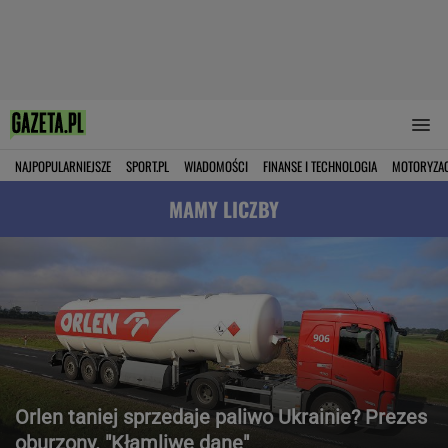
NAJPOPULARNIEJSZE
SPORT.PL
WIADOMOŚCI
FINANSE I TECHNOLOGIA
MOTORYZA
MAMY LICZBY
Orlen taniej sprzedaje paliwo Ukrainie? Prezes
oburzony. "Kłamliwe dane"