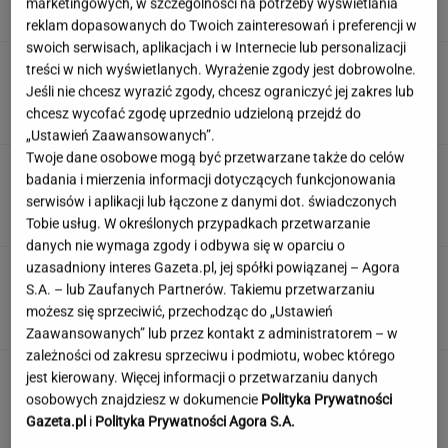
marketingowych, w szczególności na potrzeby wyświetlania
SUBSKRYPCJA
reklam dopasowanych do Twoich zainteresowań i preferencji w
swoich serwisach, aplikacjach i w Internecie lub personalizacji
Pijany Polak prowadził traktor po autostradzie
treści w nich wyświetlanych. Wyrażenie zgody jest dobrowolne.
w Niemczech
Jeśli nie chcesz wyrazić zgody, chcesz ograniczyć jej zakres lub
chcesz wycofać zgodę uprzednio udzieloną przejdź do
„Ustawień Zaawansowanych”.
Twoje dane osobowe mogą być przetwarzane także do celów
Duda ułaskawił Wąsika i
badania i mierzenia informacji dotyczących funkcjonowania
Kamińskiego, jego nie. "Skazał mnie Pan na
serwisów i aplikacji lub łączone z danymi dot. świadczonych
karę śmierci"
Tobie usług. W określonych przypadkach przetwarzanie
danych nie wymaga zgody i odbywa się w oparciu o
uzasadniony interes Gazeta.pl, jej spółki powiązanej – Agora
100 proc. obłożenia w samolotach. Wakacyjny
S.A. – lub Zaufanych Partnerów. Takiemu przetwarzaniu
kierunek jest hitem
możesz się sprzeciwić, przechodząc do „Ustawień
Zaawansowanych” lub przez kontakt z administratorem – w
zależności od zakresu sprzeciwu i podmiotu, wobec którego
jest kierowany. Więcej informacji o przetwarzaniu danych
osobowych znajdziesz w dokumencie
Polityka Prywatności
Gazeta.pl
i
Polityka Prywatności Agora S.A.