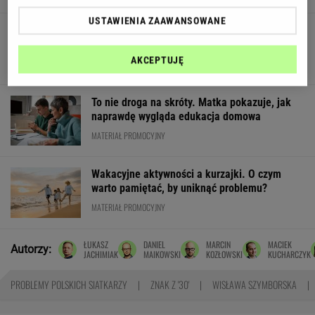
USTAWIENIA ZAAWANSOWANE
My podajemy dwa nazwiska, ty dopasowujesz
trzecie. Co łączy te osoby?
AKCEPTUJĘ
To nie droga na skróty. Matka pokazuje, jak
naprawdę wygląda edukacja domowa
MATERIAŁ PROMOCYJNY
Wakacyjne aktywności a kurzajki. O czym
warto pamiętać, by uniknąć problemu?
MATERIAŁ PROMOCYJNY
ŁUKASZ
DANIEL
MARCIN
MACIEK
Autorzy:
JACHIMIAK
MAIKOWSKI
KOZŁOWSKI
KUCHARCZYK
PROBLEMY POLSKICH SIATKARZY
ZNAK Z '30'
WISŁAWA SZYMBORSKA