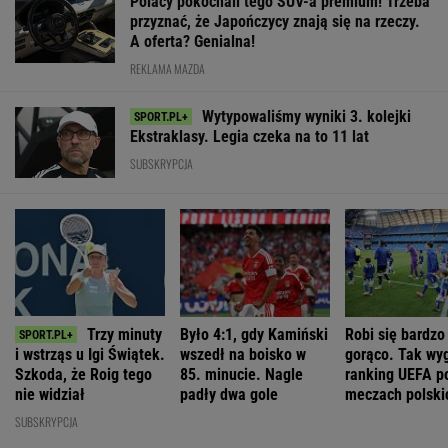
Polacy pokochali tego SUV-a premium! Trzeba
przyznać, że Japończycy znają się na rzeczy.
A oferta? Genialna!
REKLAMA MAZDA
Wytypowaliśmy wyniki 3. kolejki
Ekstraklasy. Legia czeka na to 11 lat
SUBSKRYPCJA
Trzy minuty
Było 4:1, gdy Kamiński
Robi się bardzo
i wstrząs u Igi Świątek.
wszedł na boisko w
gorąco. Tak wy
Szkoda, że Roig tego
85. minucie. Nagle
ranking UEFA p
nie widział
padły dwa gole
meczach polski
drużyn
SUBSKRYPCJA