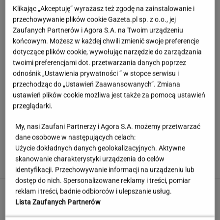
Klikając „Akceptuję” wyrażasz też zgodę na zainstalowanie i
przechowywanie plików cookie Gazeta.pl sp. z o.o., jej
Zaufanych Partnerów i Agora S.A. na Twoim urządzeniu
końcowym. Możesz w każdej chwili zmienić swoje preferencje
dotyczące plików cookie, wywołując narzędzie do zarządzania
twoimi preferencjami dot. przetwarzania danych poprzez
odnośnik „Ustawienia prywatności ” w stopce serwisu i
przechodząc do „Ustawień Zaawansowanych”. Zmiana
ustawień plików cookie możliwa jest także za pomocą ustawień
przeglądarki.
My, nasi Zaufani Partnerzy i Agora S.A. możemy przetwarzać
dane osobowe w następujących celach:
Księżniczka musi iść do wojska. Tyle czasu
Użycie dokładnych danych geolokalizacyjnych. Aktywne
spędzi w armii
skanowanie charakterystyki urządzenia do celów
identyfikacji. Przechowywanie informacji na urządzeniu lub
dostęp do nich. Spersonalizowane reklamy i treści, pomiar
Urzędnicy pukają do domów. Chcą paragonów
reklam i treści, badnie odbiorców i ulepszanie usług.
Lista Zaufanych Partnerów
MATERIAŁ PROMOCYJNY