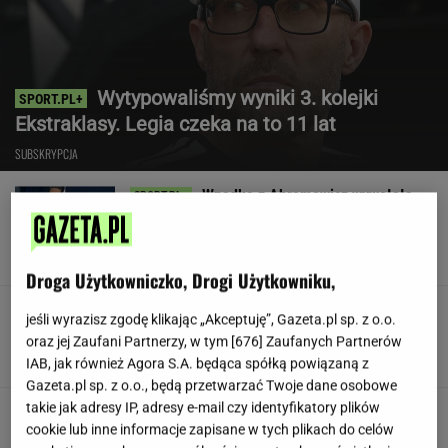
Wytypowaliśmy wyniki 3. kolejki
Ekstraklasy. Legia czeka na to 11 lat
SUBSKRYPCJA
Wpadka z Abramowicz wywołała
szum. U Świątek wydarzyło się coś
ważniejszego
SUBSKRYPCJA
Droga Użytkowniczko, Drogi Użytkowniku,
Koledzy z branży nie mieli litości dla Kłeczka.
jeśli wyrazisz zgodę klikając „Akceptuję”, Gazeta.pl sp. z o.o.
"Odpiął wrotki"
oraz jej Zaufani Partnerzy, w tym [
676
] Zaufanych Partnerów
IAB, jak również Agora S.A. będąca spółką powiązaną z
Gazeta.pl sp. z o.o., będą przetwarzać Twoje dane osobowe
takie jak adresy IP, adresy e-mail czy identyfikatory plików
Były szef PIP szuka pracy. Prosi
cookie lub inne informacje zapisane w tych plikach do celów
o radę. "Jakiej domagać się pensji?"