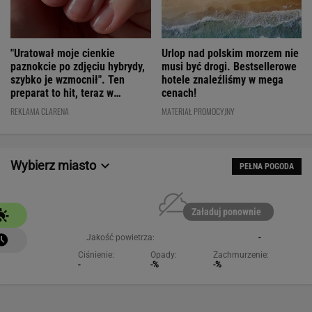
"Uratował moje cienkie
Urlop nad polskim morzem nie
paznokcie po zdjęciu hybrydy,
musi być drogi. Bestsellerowe
szybko je wzmocnił". Ten
hotele znaleźliśmy w mega
preparat to hit, teraz w
cenach!
świetnej cenie
REKLAMA CLARENA
MATERIAŁ PROMOCYJNY
Wybierz miasto
PEŁNA POGODA
Załaduj ponownie
Jakość powietrza:
-
Ciśnienie:
Opady:
Zachmurzenie:
-
-%
-%