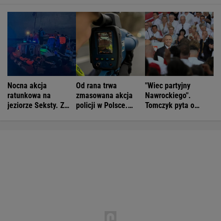
Nocna akcja
Od rana trwa
"Wiec partyjny
ratunkowa na
zmasowana akcja
Nawrockiego".
jeziorze Seksty. Z
policji w Polsce.
Tomczyk pyta o
wody wyciągnięto
Operacja "Speed
koszty
ponad 30 osób
Marathon"