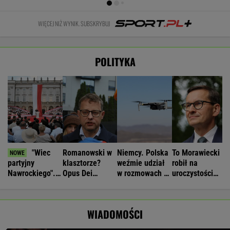
WIĘCEJ NIŻ WYNIK. SUBSKRYBUJ
POLITYKA
"Wiec
Romanowski w
Niemcy. Polska
To Morawiecki
partyjny
klasztorze?
weźmie udział
robił na
Nawrockiego".
Opus Dei
w rozmowach o
uroczystości
Tomczyk pyta o
reaguje na
zagrożeniach
Nawrockiego.
koszty
słowa Bodnara
Jest nagranie.
"Skandal"
WIADOMOŚCI