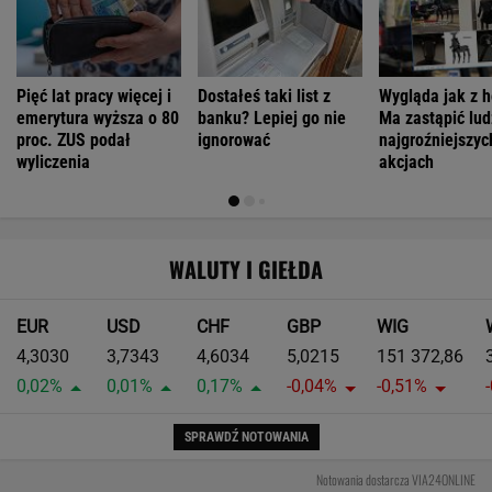
Pięć lat pracy więcej i
Dostałeś taki list z
Wygląda jak z h
emerytura wyższa o 80
banku? Lepiej go nie
Ma zastąpić lud
proc. ZUS podał
ignorować
najgroźniejszyc
wyliczenia
akcjach
WALUTY I GIEŁDA
EUR
USD
CHF
GBP
WIG
4,3030
3,7343
4,6034
5,0215
151 372,86
0,02%
0,01%
0,17%
-0,04%
-0,51%
SPRAWDŹ NOTOWANIA
Notowania dostarcza VIA24ONLINE