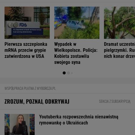
Pierwsza szczepionka
Wypadek w
Dramat uczestn
mRNA przeciw grypie
Wielkopolsce. Policja:
pielgrzymki. Ru
zatwierdzona w USA
Kobieta zostawiła
nich konar drz
swojego syna
WSPÓŁPRACA PŁATNA Z WYBORCZA.PL
ZROZUM, POZNAJ, ODKRYWAJ
SEKCJA Z SUBSKRYPCJĄ
Youtuberka rozpowszechnia nienawistną
rymowankę o Ukraińcach