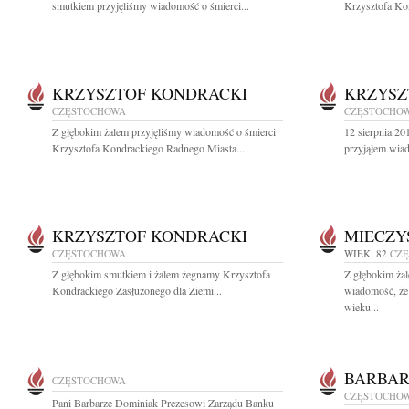
smutkiem przyjęliśmy wiadomość o śmierci...
Krzysztofa Kon
KRZYSZTOF KONDRACKI
KRZYSZ
CZĘSTOCHOWA
CZĘSTOCHO
Z głębokim żalem przyjęliśmy wiadomość o śmierci
12 sierpnia 20
Krzysztofa Kondrackiego Radnego Miasta...
przyjąłem wiad
KRZYSZTOF KONDRACKI
MIECZY
CZĘSTOCHOWA
WIEK: 82
CZ
Z głębokim smutkiem i żalem żegnamy Krzysztofa
Z głębokim żal
Kondrackiego Zasłużonego dla Ziemi...
wiadomość, że 
wieku...
BARBAR
CZĘSTOCHOWA
CZĘSTOCHO
Pani Barbarze Dominiak Prezesowi Zarządu Banku