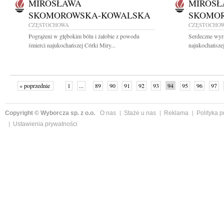
MIROSŁAWA
MIROSŁ
SKOMOROWSKA-KOWALSKA
SKOMO
CZĘSTOCHOWA
CZĘSTOCHO
Pogrążeni w głębokim bólu i żałobie z powodu
Serdeczne wyr
śmierci najukochańszej Córki Miry...
najukochańszej
« poprzednie
1
...
89
90
91
92
93
94
95
96
97
»
Copyright © Wyborcza sp. z o.o.
O nas
Staże u nas
Reklama
Polityka 
Ustawienia prywatności