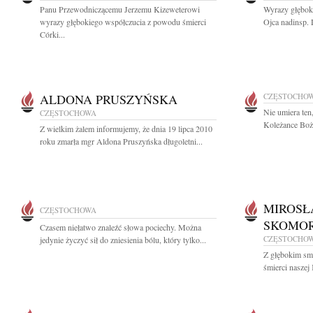
Panu Przewodniczącemu Jerzemu Kizeweterowi
Wyrazy głębok
wyrazy głębokiego współczucia z powodu śmierci
Ojca nadinsp. 
Córki...
ALDONA PRUSZYŃSKA
CZĘSTOCHO
Nie umiera ten
CZĘSTOCHOWA
Koleżance Boże
Z wielkim żalem informujemy, że dnia 19 lipca 2010
roku zmarła mgr Aldona Pruszyńska długoletni...
MIROSŁ
CZĘSTOCHOWA
SKOMO
Czasem niełatwo znaleźć słowa pociechy. Można
CZĘSTOCHO
jedynie życzyć sił do zniesienia bólu, który tylko...
Z głębokim sm
śmierci naszej