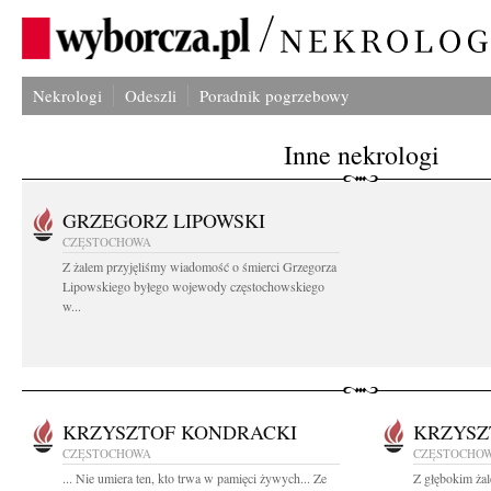
Nekrologi
Odeszli
Poradnik pogrzebowy
Inne nekrologi
GRZEGORZ LIPOWSKI
CZĘSTOCHOWA
Z żalem przyjęliśmy wiadomość o śmierci Grzegorza
Lipowskiego byłego wojewody częstochowskiego
w...
KRZYSZTOF KONDRACKI
KRZYSZ
CZĘSTOCHOWA
CZĘSTOCHO
... Nie umiera ten, kto trwa w pamięci żywych... Ze
Z głębokim ża