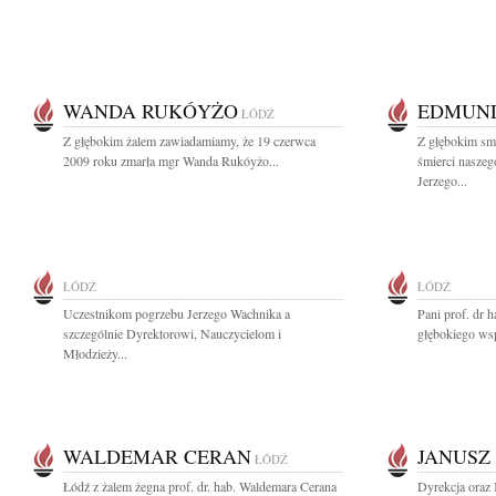
WANDA RUKÓYŻO
EDMUND
ŁÓDŹ
Z głębokim żalem zawiadamiamy, że 19 czerwca
Z głębokim sm
2009 roku zmarła mgr Wanda Rukóyżo...
śmierci naszeg
Jerzego...
ŁÓDŹ
ŁÓDŹ
Uczestnikom pogrzebu Jerzego Wachnika a
Pani prof. dr 
szczególnie Dyrektorowi, Nauczycielom i
głębokiego wsp
Młodzieży...
WALDEMAR CERAN
JANUSZ
ŁÓDŹ
Łódź z żalem żegna prof. dr. hab. Waldemara Cerana
Dyrekcja oraz 