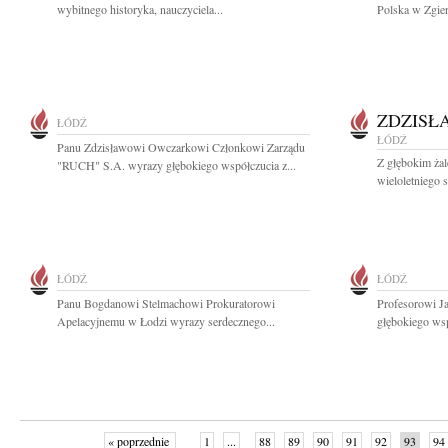
wybitnego historyka, nauczyciela...
Polska w Zgier
ZDZISŁ
ŁÓDŹ
ŁÓDŹ
Panu Zdzisławowi Owczarkowi Członkowi Zarządu
Z głębokim ża
"RUCH" S.A. wyrazy głębokiego współczucia z...
wieloletniego 
ŁÓDŹ
ŁÓDŹ
Panu Bogdanowi Stelmachowi Prokuratorowi
Profesorowi 
Apelacyjnemu w Łodzi wyrazy serdecznego...
głębokiego wsp
« poprzednie
1
...
88
89
90
91
92
93
94