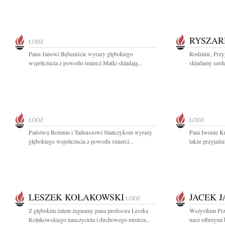
RYSZAR
ŁÓDŹ
Panu Janowi Bębeniście wyrazy głębokiego
Rodzinie, Prz
współczucia z powodu śmierci Matki składają...
składamy serde
ŁÓDŹ
ŁÓDŹ
Państwu Bożenie i Tadeuszowi Stańczykom wyrazy
Pani Iwonie K
głębokiego współczucia z powodu śmierci...
także przyjaźni 
LESZEK KOŁAKOWSKI
JACEK 
ŁÓDŹ
Z głębokim żalem żegnamy pana profesora Leszka
Wszystkim Przy
Kołakowskiego nauczyciela i duchowego mistrza...
nasz olbrzymi b