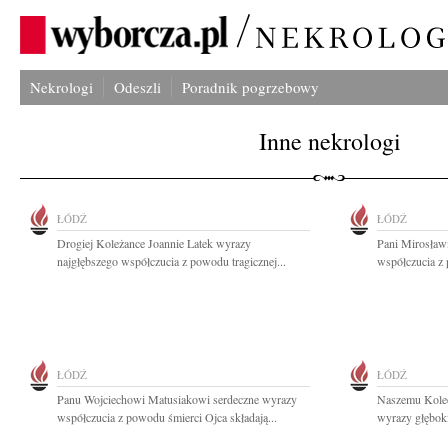
Nekrologi
Odeszli
Poradnik pogrzebowy
Inne nekrologi
ŁÓDŹ
ŁÓDŹ
Drogiej Koleżance Joannie Latek wyrazy
Pani Mirosław
najgłębszego współczucia z powodu tragicznej...
współczucia z 
ŁÓDŹ
ŁÓDŹ
Panu Wojciechowi Matusiakowi serdeczne wyrazy
Naszemu Koled
współczucia z powodu śmierci Ojca składają...
wyrazy głęboki