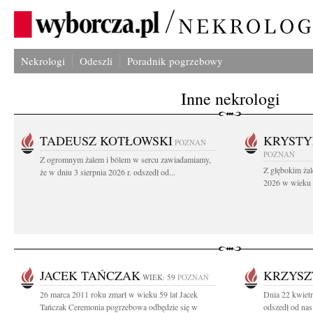
Nekrologi
Odeszli
Poradnik pogrzebowy
Inne nekrologi
TADEUSZ KOTŁOWSKI
KRYST
POZNAŃ
POZNAŃ
Z ogromnym żalem i bólem w sercu zawiadamiamy,
Z głębokim żal
że w dniu 3 sierpnia 2026 r. odszedł od...
2026 w wieku 9
JACEK TAŃCZAK
KRZYSZ
WIEK: 59
POZNAŃ
26 marca 2011 roku zmarł w wieku 59 lat Jacek
Dnia 22 kwietn
Tańczak Ceremonia pogrzebowa odbędzie się w
odszedł od nas