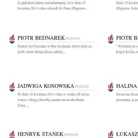
Z głębokim żalem zawiadamiamy, iż w dniu 15
Dnia 15 kwietn
kwietnia 2011 roku odszedł do Pana Zbigniew...
Zbigniew Jezie
PIOTR BEDNAREK
PIOTR 
POZNAŃ
Śmierć jest bezsilna wobec kochania, które idzie za
" Posiedzę tu 
grób; może drogą duszę zabrać,...
kogoś kocha, to
JADWIGA KOSOWSKA
HALINA
POZNAŃ
W dniu 16 kwietnia 2011 roku w wieku 68 lat po
Świat nie docen
walce z długą chorobą zmarła nasza ukochana
poznałam, ja po
Żona,...
HENRYK STANEK
ŁUKASZ
POZNAŃ