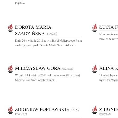
piątek...
DOROTA MARIA
ŁUCJA 
SZADZIŃSKA
POZNAŃ
Non omnis mori
zawsze w nasze
Dnia 26 kwietnia 2011 r. w miłości Najlepszego Pana
znalazła spoczynek Dorota Maria Szadzińska z...
MIECZYSŁAW GÓRA
ALINA 
POZNAŃ
W dniu 17 kwietnia 2011 roku w wieku 88 lat zmarł
"Śmierć bywa 
Mieczysław Góra wychowanek...
bywa też Wyba
ZBIGNIEW POPŁAWSKI
ZBIGNI
WIEK: 59
POZNAŃ
POZNAŃ