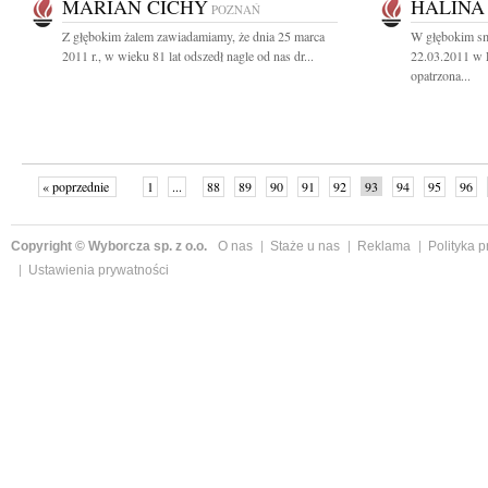
MARIAN CICHY
HALINA
POZNAŃ
Z głębokim żalem zawiadamiamy, że dnia 25 marca
W głębokim sm
2011 r., w wieku 81 lat odszedł nagle od nas dr...
22.03.2011 w 
opatrzona...
« poprzednie
1
...
88
89
90
91
92
93
94
95
96
»
Copyright © Wyborcza sp. z o.o.
O nas
Staże u nas
Reklama
Polityka 
Ustawienia prywatności