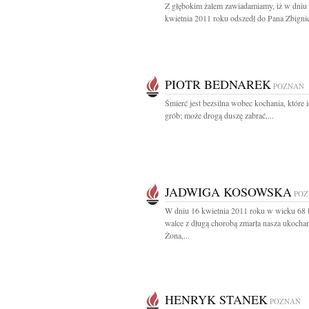
Z głębokim żalem zawiadamiamy, iż w dniu
kwietnia 2011 roku odszedł do Pana Zbignie
PIOTR BEDNAREK
POZNAŃ
Śmierć jest bezsilna wobec kochania, które i
grób; może drogą duszę zabrać,...
JADWIGA KOSOWSKA
PO
W dniu 16 kwietnia 2011 roku w wieku 68 l
walce z długą chorobą zmarła nasza ukocha
Żona,...
HENRYK STANEK
POZNAŃ