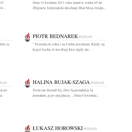
 15
Dnia 15 kwietnia 2011 roku zmarł w wieku 65 lat
w...
Zbigniew Jezierzański ukochany Brat Msza święta...
PIOTR BEDNAREK
POZNAŃ
dzie za
" Posiedzę tu sobie i na Ciebie poczekam. Kiedy się
kogoś kocha, to ten drugi ktoś nigdy nie...
HALINA BUJAK-SZAGA
ZNAŃ
POZNAŃ
at po
Świat nie docenił Jej, choć Ją posiadał ja Ją
na
poznałam, ja po niej płaczę ... Dnia 6 kwietnia...
ŁUKASZ HOROWSKI
POZNAŃ