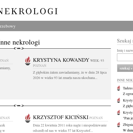
grzebowy
Inne nekrologi
Szukaj
Imię i naz
KRYSTYNA KOWANDY
ZNAŃ
WIEK: 93
POZNAŃ
amiamy,
Z głębokim żalem zawiadamiamy, że w dniu 28 lipca
2026 w wieku 93 lat zmarła nasza ukochana...
INNE NE
Tadeus
Z ogro
Kryst
Z głęb
Krysty
KRZYSZTOF KICIŃSKI
OZNAŃ
POZNAŃ
"Pan je
Zbigni
acek
Dnia 22 kwietnia 2011 roku nagle i niespodziewanie
W dniu 
ię w
odszedł od nas w wieku 57 lat Krzysztof...