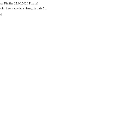
ar Pfeiffer
22.06.2026
Poznań
okim żalem zawiadamiamy, że dnia 7...
ej