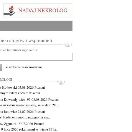
 nekrologów i wspomnień
wisko lub numer ogłoszenia:
+ szukanie zaawansowane
KROLOGI
z Kotłowski
05.08.2026
Poznań
mnym żalem i bólem w sercu...
yna Kowandy
wiek: 93
03.08.2026
Poznań
okim żalem zawiadamiamy, że w dniu 28...
na Janowicz
24.07.2026
Poznań
st Pasterzem moim, niczego mi nie...
ew Zygmunt
15.07.2026
Poznań
9 lipca 2026 roku, zmarł w wieku 87 lat...