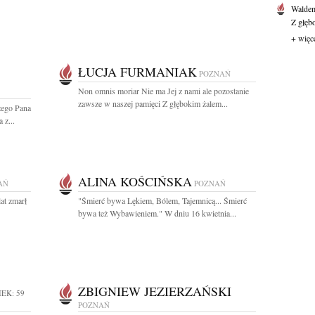
Waldem
Z głęb
+ więc
ŁUCJA FURMANIAK
POZNAŃ
Non omnis moriar Nie ma Jej z nami ale pozostanie
zawsze w naszej pamięci Z głębokim żalem...
zego Pana
 z...
ALINA KOŚCIŃSKA
AŃ
POZNAŃ
at zmarł
"Śmierć bywa Lękiem, Bólem, Tajemnicą... Śmierć
bywa też Wybawieniem." W dniu 16 kwietnia...
ZBIGNIEW JEZIERZAŃSKI
EK: 59
POZNAŃ