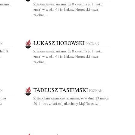
amiamy,
Z żalem zawiadamiamy, że 8 kwietnia 2011 roku
zmarł w wieku 61 lat Łukasz Horowski msza
żałobna...
ŁUKASZ HOROWSKI
AŃ
POZNAŃ
dniu 8
Z żalem zawiadamiamy, że 8 kwietnia 2011 roku
.
zmarł w wieku 61 lat Łukasz Horowski msza
żałobna...
TADEUSZ TASIEMSKI
AŃ
POZNAŃ
roku
Z głębokim żalem zawiadamiam, że w dniu 23 marca
za
2011 roku zmarł mój ukochany Mąż Tadeusz...