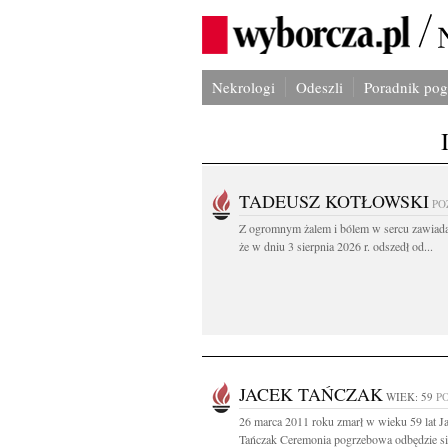
Nekrologi
Odeszli
Poradnik po
TADEUSZ KOTŁOWSKI
PO
Z ogromnym żalem i bólem w sercu zawiad
że w dniu 3 sierpnia 2026 r. odszedł od...
JACEK TAŃCZAK
WIEK: 59
P
26 marca 2011 roku zmarł w wieku 59 lat J
Tańczak Ceremonia pogrzebowa odbędzie s