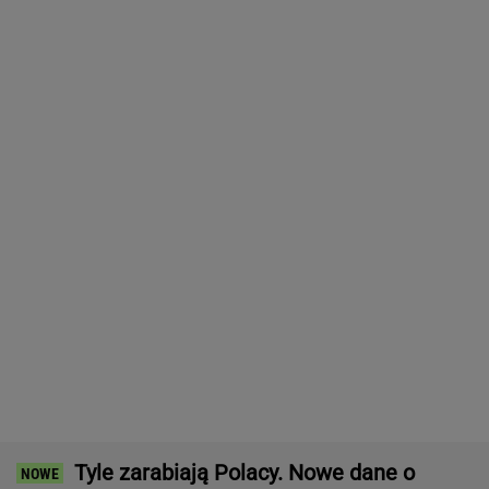
Drugie życie starych TBS-ów.
Do 300 tys. zł za odstąpienie mieszkania
SUBSKRYPCJA
Najlepszy smartwatch? Ta marka pozostawia
konkurencję w tyle! Technologie? Na medal!