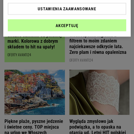
USTAWIENIA ZAAWANSOWANE
AKCEPTUJĘ
Wodoodporna mgiełka z
Śliczne sukienki od polskiej
filtrem to moim zdaniem
marki. Kolorowa z dobrym
najciekawsze odkrycie lata.
składem to hit na upały!
Zero plam i równa opalenizna
OFERTY AVANTI24
OFERTY AVANTI24
Wygląda zmysłowo jak
Piękne plaże, pyszne jedzenie
podwiązka, a to opaska na
i świetne ceny. TOP miejsca
otarcia ud. Letni HIT polskiej
na urlop we Włoszech