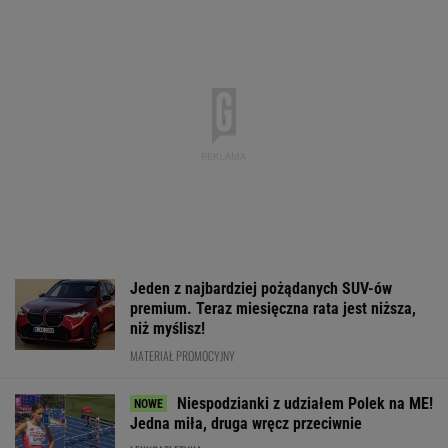
Niespodzianki z udziałem Polek na ME!
Jedna miła, druga wręcz przeciwnie
LEKKOATLETYKA
Sabalenka przerwała milczenie po porażce w
Toronto
TENIS
Mecz Świątek - Sznajder "rozstrzygnięty".
Koniec w trzech setach
TENIS
Ten model to hit roku! Lexus LBX oficjalnie
zatrząsnął segmentem premium. Pobierz
cennik - miła niespodzianka!
MATERIAŁ PROMOCYJNY
Oficjalnie: Klub z Ekstraklasy pobił