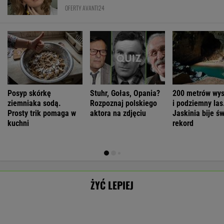
ziemniaka sodą.
Rozpoznaj polskiego
i podziemny las
Prosty trik pomaga w
aktora na zdjęciu
Jaskinia bije ś
kuchni
rekord
ŻYĆ LEPIEJ
Aż 65 proc.
Jest cechą
Artur Nowak:
Andrzej Wrona:
Polaków
skomplikowaną.
Rozwód
Skończyłem
SUBSKRYPCJA
SUBSKRYPCJA
SUBSKRYPCJA
SUBSKRYPCJA
odczuwa
Sprawia, że silniej
odsłania dużo
karierę, bo
ruchowstręt.
przeżywamy stres
więcej niż
chciałem być