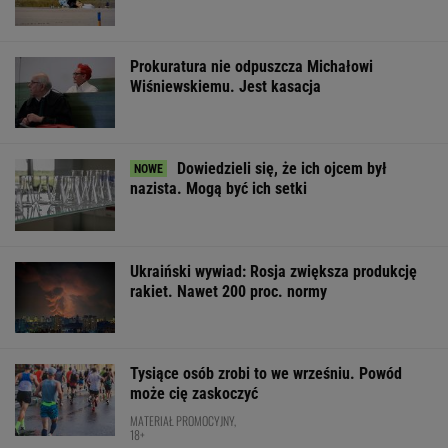
Wojsko płaci
Sąd oddalił skargę
Jeden z najbard
ochotnikom 6 tys. zł.
Crawly'ego.
poszukiwanych 
Ogromne
Patostreamer nie
na świecie już 
zainteresowanie
może wjechać do
areszcie
programem
Schengen
WSPÓŁPRACA PŁATNA Z WYBORCZA.PL
ZROZUM, POZNAJ, ODKRYWAJ
SEKCJA Z SUBSKRYPCJĄ
Ministerstwo Kultury tłumaczy, dlaczego
Olbrychski nie będzie jurorem na festiwalu w
Gdyni
Jest Wokulskim i będzie Niechcicem.
Obsadzamy go w innych ekranizacjach