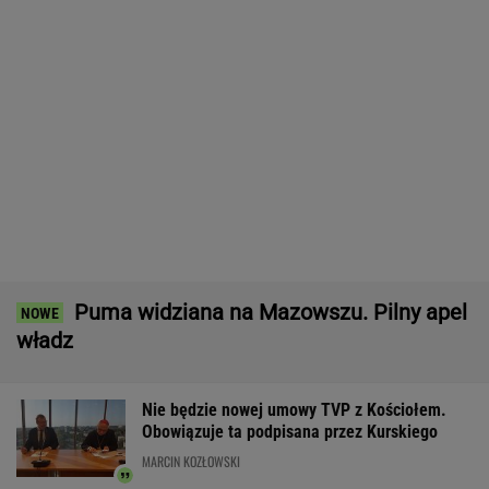
Dron nie wysadził samolotów w Lipsku.
Ujawniono powód
Prokuratura nie odpuszcza Michałowi
Wiśniewskiemu. Jest kasacja