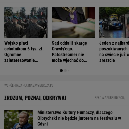
Mamy najlepsze zaćmienia w Układzie
Słonecznym
Pięć najbardziej enigmatycznych trendów
fryzjerskich 2026 roku
FINANSE I TECHNOLOGIA