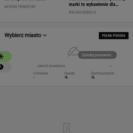
marki to wybawienie dla
MATERIAŁ PROMOCYJNY
kobiet!
REKLAMA GABRIELLA
Wybierz miasto
PEŁNA POGODA
Załaduj ponownie
Jakość powietrza:
-
Ciśnienie:
Opady:
Zachmurzenie:
-
-%
-%