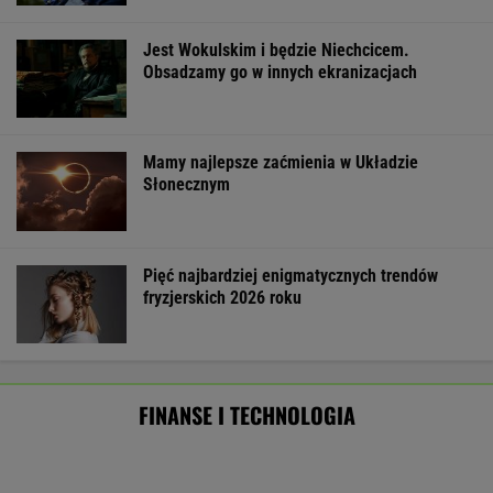
Tyle zarabiają Polacy. Nowe dane o
przeciętnym wynagrodzeniu
BIZNES
Pierwszy etap GAT zakończony. To
strategiczna inwestycja dla polskiego
eksportu
MATERIAŁ PROMOCYJNY
Kupiłeś ten napój? Lepiej go nie pij. Cała
partia znika ze sklepów
BIZNES