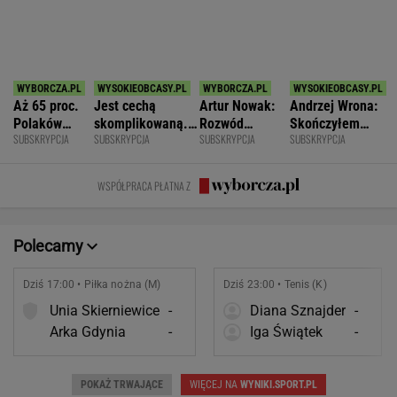
Nie ćwiczy w
prawda o
fajnym mężem i
WSPÓŁPRACA PŁATNA Z
ogóle
współmałżonku
ojcem
Polecamy
Dziś 17:00 • Piłka nożna (M)
Dziś 23:00 • Tenis (K)
Unia Skierniewice
-
Diana Sznajder
-
Arka Gdynia
-
Iga Świątek
-
POKAŻ TRWAJĄCE
WIĘCEJ NA
WYNIKI.SPORT.PL
SPORT.PL