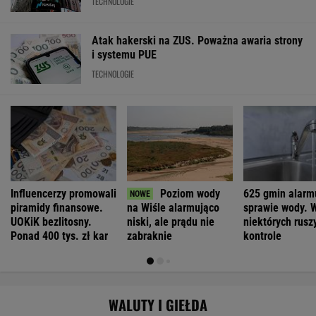
Kierowca Amazona utarł nosa motocyklistom.
Trafił się twardy przeciwnik
Pierwsza taka hybryda w historii Audi Sport.
RS 5 wykorzystuje elektryfikację bez
półśrodków
MATERIAŁ PROMOCYJNY
Niemiecki tunel opóźniony o 11 lat.
Zawstydzili nawet polskich drogowców