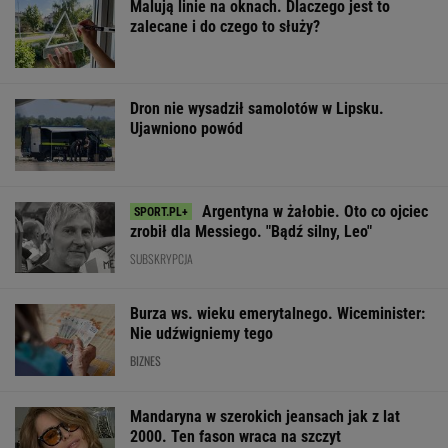
Argentyna w żałobie. Oto co ojciec
zrobił dla Messiego. "Bądź silny, Leo"
SUBSKRYPCJA
Burza ws. wieku emerytalnego. Wiceminister:
Nie udźwigniemy tego
BIZNES
Mandaryna w szerokich jeansach jak z lat
2000. Ten fason wraca na szczyt
OFERTY AVANTI24
Posyp skórkę
Stuhr, Gołas, Opania?
200 metrów wys