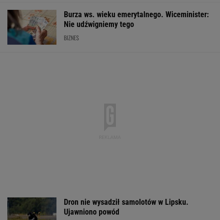
Dowiedzieli się, że ich ojcem był
nazista. Mogą być ich setki
Ukraiński wywiad: Rosja zwiększa produkcję
rakiet. Nawet 200 proc. normy
Tysiące osób zrobi to we wrześniu. Powód
może cię zaskoczyć
MATERIAŁ PROMOCYJNY,
18+