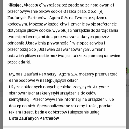
Klikając „Akceptuję” wyrażasz też zgodę na zainstalowanie i
Pensje lekarzy. Specjalista
przechowywanie plików cookie Gazeta.pl sp. z o.o., jej
hematolog dostał podwyżkę, ale zarabia mniej
Zaufanych Partnerów i Agora S.A. na Twoim urządzeniu
SUBSKRYPCJA
końcowym. Możesz w każdej chwili zmienić swoje preferencje
dotyczące plików cookie, wywołując narzędzie do zarządzania
twoimi preferencjami dot. przetwarzania danych poprzez
Płacą absurdalny podatek. Ministerstwo
odnośnik „Ustawienia prywatności ” w stopce serwisu i
prawa nie zmieni
przechodząc do „Ustawień Zaawansowanych”. Zmiana
MATERIAŁ PROMOCYJNY
ustawień plików cookie możliwa jest także za pomocą ustawień
przeglądarki.
MACIEK
ŁUKASZ
MARTA
DANIEL
Autorzy:
KUCHARCZYK
JACHIMIAK
NOWAK
MAIKOWSKI
My, nasi Zaufani Partnerzy i Agora S.A. możemy przetwarzać
dane osobowe w następujących celach:
NAJWIĘKSZA JASKINIA ŚWIATA
BIAŁE LINIE NA SWOICH OKNACH
ATAK HAKE
Użycie dokładnych danych geolokalizacyjnych. Aktywne
skanowanie charakterystyki urządzenia do celów
identyfikacji. Przechowywanie informacji na urządzeniu lub
LETNIE OKAZJE
dostęp do nich. Spersonalizowane reklamy i treści, pomiar
reklam i treści, badnie odbiorców i ulepszanie usług.
Lista Zaufanych Partnerów