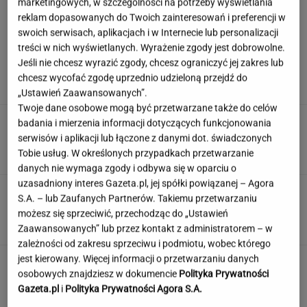
marketingowych, w szczególności na potrzeby wyświetlania
reklam dopasowanych do Twoich zainteresowań i preferencji w
swoich serwisach, aplikacjach i w Internecie lub personalizacji
treści w nich wyświetlanych. Wyrażenie zgody jest dobrowolne.
Szokujące nagranie z Tatr. "Rodzice, którzy
Jeśli nie chcesz wyrazić zgody, chcesz ograniczyć jej zakres lub
zwariowali"
chcesz wycofać zgodę uprzednio udzieloną przejdź do
„Ustawień Zaawansowanych”.
Twoje dane osobowe mogą być przetwarzane także do celów
Cały świat patrzy na Świątek i
badania i mierzenia informacji dotyczących funkcjonowania
Abramowicz. "To kolejna czerwona flaga"
serwisów i aplikacji lub łączone z danymi dot. świadczonych
Tobie usług. W określonych przypadkach przetwarzanie
SUBSKRYPCJA
danych nie wymaga zgody i odbywa się w oparciu o
uzasadniony interes Gazeta.pl, jej spółki powiązanej – Agora
Potężny quiz geograficzny dla wytrwałych. Kto
S.A. – lub Zaufanych Partnerów. Takiemu przetwarzaniu
dotrze chociaż do połowy?
możesz się sprzeciwić, przechodząc do „Ustawień
Zaawansowanych” lub przez kontakt z administratorem – w
zależności od zakresu sprzeciwu i podmiotu, wobec którego
jest kierowany. Więcej informacji o przetwarzaniu danych
Wyjeżdżasz za granicę? Te rozwiązania mogą
osobowych znajdziesz w dokumencie
Polityka Prywatności
oszczędzić sporo czasu i nerwów
Gazeta.pl
i
Polityka Prywatności Agora S.A.
MATERIAŁ PROMOCYJNY