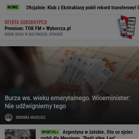
Oficjalnie: Klub z Ekstraklasy pobił rekord transferowy! Gwiazdor 
NOWE
OFERTA SUBSKRYPCJI
Premium: TOK FM + Wyborcza.pl
MOCNE MEDIA W DUO PAKIECIE. SPRAWDŹ
Burza ws. wieku emerytalnego. Wiceminister:
Nie udźwigniemy tego
DOMINIKA MACIEJASZ
Argentyna w żałobie. Oto co ojciec
zrobił dla Messiego. "Bądź silny, Leo"