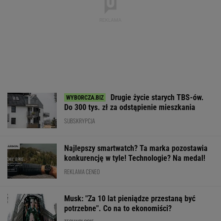
WALUTY I GIEŁDA
EUR
USD
CHF
GBP
WIG
4,3025
3,7264
4,6027
5,0291
151 918,83
0,06%
0,2%
-0,01%
0,23%
0,09%
SPRAWDŹ NOTOWANIA
Notowania dostarcza VIA24ONLINE
MOTORYZACJA