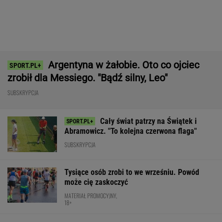
MATERIAŁ PROMOCYJNY,
18+
Jeden z najbardziej pożądanych SUV-ów
premium. Teraz miesięczna rata jest niższa,
niż myślisz!
MATERIAŁ PROMOCYJNY