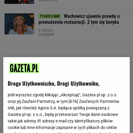
Wachowicz ujawnia prawdę o
prowadzeniu restauracji. Z tym się boryka
Z. KWASEK,
M. WOLNIAK
Droga Użytkowniczko, Drogi Użytkowniku,
jeśli wyrazisz zgodę klikając „Akceptuję”, Gazeta.pl sp. z o.o.
oraz jej Zaufani Partnerzy, w tym [
676
] Zaufanych Partnerów
IAB, jak również Agora S.A. będąca spółką powiązaną z
Gazeta.pl sp. z o.o., będą przetwarzać Twoje dane osobowe
takie jak adresy IP, adresy e-mail czy identyfikatory plików
cookie lub inne informacje zapisane w tych plikach do celów