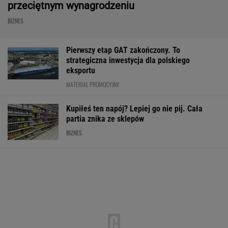
REKLAMA CENEO
Musk: "Za 10 lat pieniądze przestaną być
potrzebne". Co na to ekonomiści?
TECHNOLOGIE
Atak hakerski na ZUS. Poważna awaria strony
i systemu PUE
TECHNOLOGIE
Influencerzy promowali
Poziom wody
625 gmin alarm
piramidy finansowe.
na Wiśle alarmująco
sprawie wody. 
UOKiK bezlitosny.
niski, ale prądu nie
niektórych ruszy
Ponad 400 tys. zł kar
zabraknie
kontrole