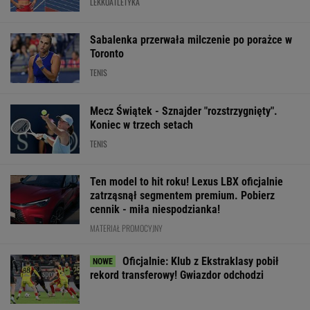
rekord transferowy! Gwiazdor odchodzi
Messi wściekły po
Ależ wieści ws.
Jasne stanowis
pogrzebie ojca.
Lewandowskiego.
Rybakiny ws.
Szykują się liczne
Barcelona nagle
pierwszego mie
pozwy
ogłasza
rankingu WTA
WIĘCEJ NIŻ WYNIK. SUBSKRYBUJ
POLITYKA