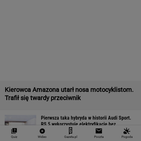
300 godzin malowano to Porsche. Jest
wyjątkowe
Radar wykrył lawinę wykroczeń. W 40
minut wyłapał 120 kierowców
MOTO NEWS
Policja sprawdziła kierowcę autokaru. W
takim stanie woził turystów
MOTO NEWS
Quiz
Wideo
Gazeta.pl
Poczta
Pogoda