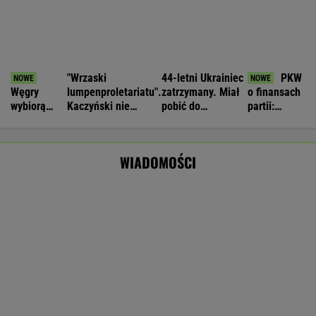
Puma widziana na Mazowszu. Pilny apel
władz
Nie będzie nowej umowy TVP z Kościołem.
Obowiązuje ta podpisana przez Kurskiego
MARCIN KOZŁOWSKI
Burza ws. wieku emerytalnego. Wiceminister:
Nie udźwigniemy tego
BIZNES