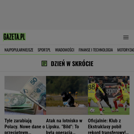
NAJPOPULARNIEJSZE
SPORT.PL
WIADOMOŚCI
FINANSE I TECHNOLOGIA
MOTORYZA
DZIEŃ W SKRÓCIE
Tyle zarabiają
Atak na lotnisko w
Oficjalnie: Klub z
Polacy. Nowe dane o
Lipsku. "Bild": To
Ekstraklasy pobił
przeciętnym
była operacja
rekord transferowy!