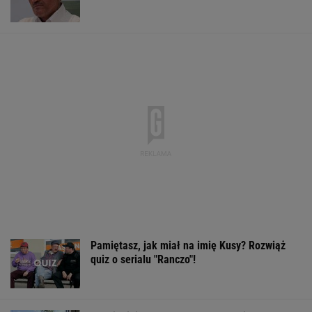
Pamiętasz, jak miał na imię Kusy? Rozwiąż
quiz o serialu "Ranczo"!
Malują linie na oknach. Dlaczego jest to
zalecane i do czego to służy?
Dron nie wysadził samolotów w Lipsku.
Ujawniono powód