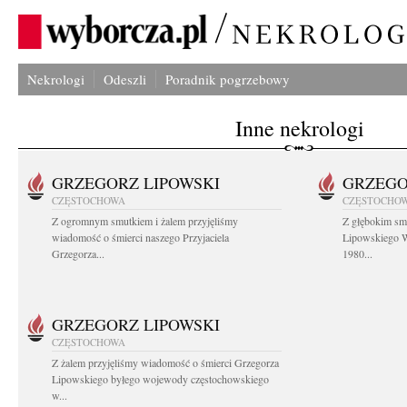
Nekrologi
Odeszli
Poradnik pogrzebowy
Inne nekrologi
GRZEGORZ LIPOWSKI
GRZEGO
CZĘSTOCHOWA
CZĘSTOCHO
Z ogromnym smutkiem i żalem przyjęliśmy
Z głębokim sm
wiadomość o śmierci naszego Przyjaciela
Lipowskiego W
Grzegorza...
1980...
GRZEGORZ LIPOWSKI
CZĘSTOCHOWA
Z żalem przyjęliśmy wiadomość o śmierci Grzegorza
Lipowskiego byłego wojewody częstochowskiego
w...