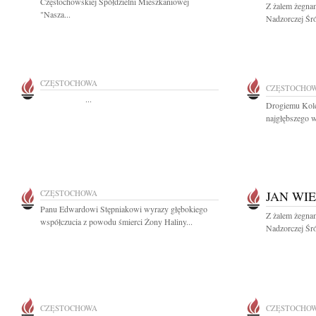
Częstochowskiej Spółdzielni Mieszkaniowej
Z żalem żegna
"Nasza...
Nadzorczej Śró
CZĘSTOCHOWA
CZĘSTOCHO
...
Drogiemu Kole
najgłębszego 
CZĘSTOCHOWA
JAN WI
Panu Edwardowi Stępniakowi wyrazy głębokiego
Z żalem żegna
współczucia z powodu śmierci Żony Haliny...
Nadzorczej Śró
CZĘSTOCHOWA
CZĘSTOCHO