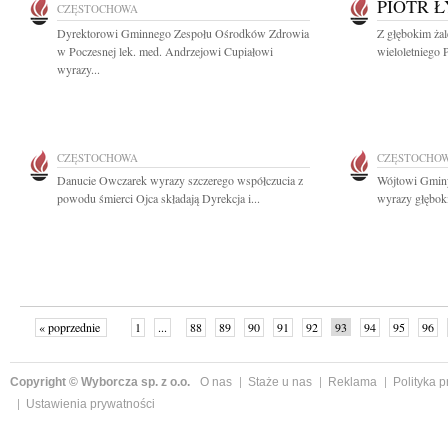
PIOTR 
CZĘSTOCHOWA
Dyrektorowi Gminnego Zespołu Ośrodków Zdrowia
Z głębokim ża
w Poczesnej lek. med. Andrzejowi Cupiałowi
wieloletniego 
wyrazy...
CZĘSTOCHOWA
CZĘSTOCHO
Danucie Owczarek wyrazy szczerego współczucia z
Wójtowi Gmin
powodu śmierci Ojca składają Dyrekcja i...
wyrazy głęboki
« poprzednie
1
...
88
89
90
91
92
93
94
95
96
»
Copyright © Wyborcza sp. z o.o.
O nas
Staże u nas
Reklama
Polityka 
Ustawienia prywatności