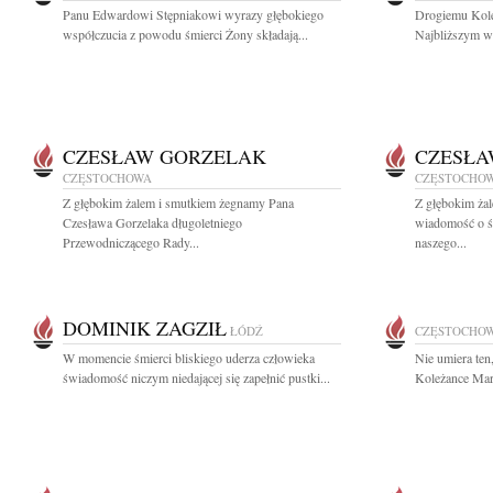
Panu Edwardowi Stępniakowi wyrazy głębokiego
Drogiemu Kole
współczucia z powodu śmierci Żony składają...
Najbliższym wy
CZESŁAW GORZELAK
CZESŁA
CZĘSTOCHOWA
CZĘSTOCHO
Z głębokim żalem i smutkiem żegnamy Pana
Z głębokim żal
Czesława Gorzelaka długoletniego
wiadomość o ś
Przewodniczącego Rady...
naszego...
DOMINIK ZAGZIŁ
ŁÓDŹ
CZĘSTOCHO
W momencie śmierci bliskiego uderza człowieka
Nie umiera ten
świadomość niczym niedającej się zapełnić pustki...
Koleżance Mar