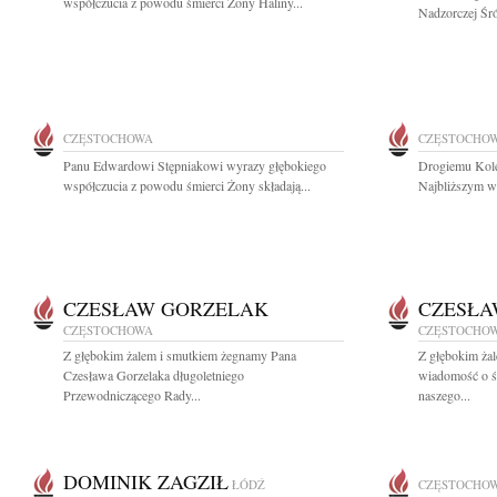
współczucia z powodu śmierci Żony Haliny...
Nadzorczej Śró
CZĘSTOCHOWA
CZĘSTOCHO
Panu Edwardowi Stępniakowi wyrazy głębokiego
Drogiemu Kole
współczucia z powodu śmierci Żony składają...
Najbliższym wy
CZESŁAW GORZELAK
CZESŁA
CZĘSTOCHOWA
CZĘSTOCHO
Z głębokim żalem i smutkiem żegnamy Pana
Z głębokim żal
Czesława Gorzelaka długoletniego
wiadomość o ś
Przewodniczącego Rady...
naszego...
DOMINIK ZAGZIŁ
ŁÓDŹ
CZĘSTOCHO