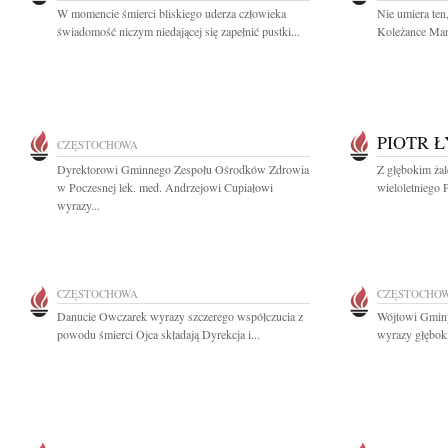
W momencie śmierci bliskiego uderza człowieka
Nie umiera ten
świadomość niczym niedającej się zapełnić pustki...
Koleżance Mar
PIOTR 
CZĘSTOCHOWA
Dyrektorowi Gminnego Zespołu Ośrodków Zdrowia
Z głębokim ża
w Poczesnej lek. med. Andrzejowi Cupiałowi
wieloletniego 
wyrazy...
CZĘSTOCHOWA
CZĘSTOCHO
Danucie Owczarek wyrazy szczerego współczucia z
Wójtowi Gmin
powodu śmierci Ojca składają Dyrekcja i...
wyrazy głęboki