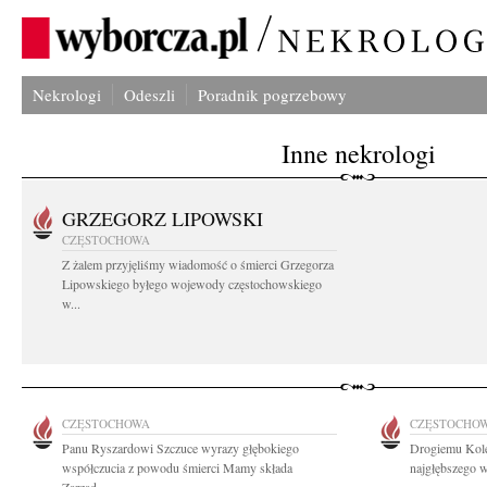
Nekrologi
Odeszli
Poradnik pogrzebowy
Inne nekrologi
GRZEGORZ LIPOWSKI
CZĘSTOCHOWA
Z żalem przyjęliśmy wiadomość o śmierci Grzegorza
Lipowskiego byłego wojewody częstochowskiego
w...
CZĘSTOCHOWA
CZĘSTOCHO
Panu Ryszardowi Szczuce wyrazy głębokiego
Drogiemu Kole
współczucia z powodu śmierci Mamy składa
najgłębszego 