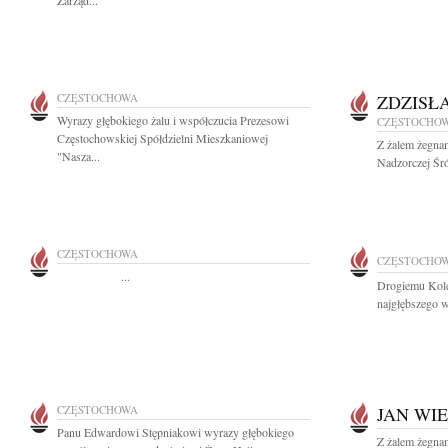
Zarząd...
CZĘSTOCHOWA
ZDZISŁ
Wyrazy głębokiego żalu i współczucia Prezesowi
CZĘSTOCHO
Częstochowskiej Spółdzielni Mieszkaniowej
Z żalem żegna
"Nasza...
Nadzorczej Śró
CZĘSTOCHOWA
CZĘSTOCHO
...
Drogiemu Kole
najgłębszego 
CZĘSTOCHOWA
JAN WI
Panu Edwardowi Stępniakowi wyrazy głębokiego
Z żalem żegna