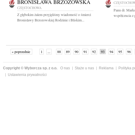
BRONISŁAWA BRZOZOWSKA
CZĘSTOCHO
CZĘSTOCHOWA
Panu dr. Mark
Z głębokim żalem przyjęliśmy wiadomość o śmierci
współczucia z 
Bronisławy Brzozowskiej Rodzinie i Bliskim...
« poprzednie
1
...
88
89
90
91
92
93
94
95
96
»
Copyright © Wyborcza sp. z o.o.
O nas
Staże u nas
Reklama
Polityka 
Ustawienia prywatności