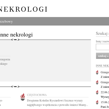
grzebowy
Inne nekrologi
Szukaj
Imię i naz
Grzegorza
skiego
INNE NE
Grzego
Z żale
Grzego
Z żale
22.06
CZĘSTOCHOWA
Wyrazy
go
Drogiemu Koledze Ryszardowi Szczuce wyrazy
15.06
a
najgłębszego współczucia z powodu śmierci Mamy...
Pani J