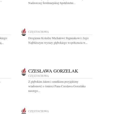
..
Nadzorczej Śródmiejskiej Spółdzielni...
CZĘSTOCHOWA
okiego
Drogiemu Koledze Michałowi Stępniakowi i Jego
...
Najbliższym wyrazy głębokiego współczucia w...
CZESŁAWA GORZELAK
CZĘSTOCHOWA
a
Z głębokim żalem i smutkiem przyjęliśmy
wiadomość o śmierci Pana Czesława Gorzelaka
naszego...
CZĘSTOCHOWA