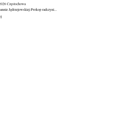
.2026
Częstochowa
oannie Jędrzejowskiej-Prokop radczyni...
ej