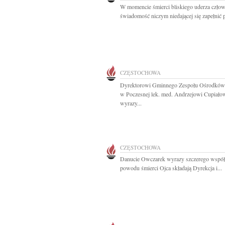
W momencie śmierci bliskiego uderza człow
świadomość niczym niedającej się zapełnić p
CZĘSTOCHOWA
Dyrektorowi Gminnego Zespołu Ośrodków
w Poczesnej lek. med. Andrzejowi Cupiało
wyrazy...
CZĘSTOCHOWA
Danucie Owczarek wyrazy szczerego współ
powodu śmierci Ojca składają Dyrekcja i...