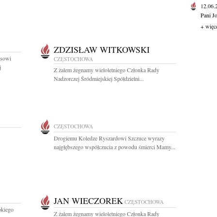
12.06
Pani J
+ więc
ZDZISŁAW WITKOWSKI
esowi
CZĘSTOCHOWA
j
Z żalem żegnamy wieloletniego Członka Rady
Nadzorczej Śródmiejskiej Spółdzielni...
CZĘSTOCHOWA
Drogiemu Koledze Ryszardowi Szczuce wyrazy
najgłębszego współczucia z powodu śmierci Mamy...
JAN WIECZOREK
CZĘSTOCHOWA
okiego
Z żalem żegnamy wieloletniego Członka Rady