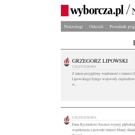
Nekrologi
Odeszli
Poradnik po
GRZEGORZ LIPOWSKI
CZĘSTOCHOWA
Z żalem przyjęliśmy wiadomość o śmierci 
Lipowskiego byłego wojewody częstochow
w...
CZĘSTOCHOWA
Panu Ryszardowi Szczuce wyrazy głębokie
współczucia z powodu śmierci Mamy skład