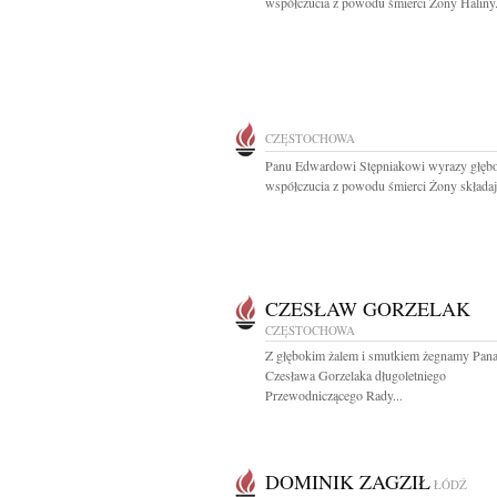
współczucia z powodu śmierci Żony Haliny.
CZĘSTOCHOWA
Panu Edwardowi Stępniakowi wyrazy głęb
współczucia z powodu śmierci Żony składają
CZESŁAW GORZELAK
CZĘSTOCHOWA
Z głębokim żalem i smutkiem żegnamy Pan
Czesława Gorzelaka długoletniego
Przewodniczącego Rady...
DOMINIK ZAGZIŁ
ŁÓDŹ