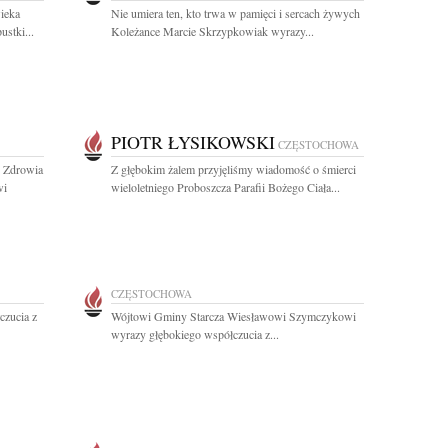
ieka
Nie umiera ten, kto trwa w pamięci i sercach żywych
ustki...
Koleżance Marcie Skrzypkowiak wyrazy...
PIOTR ŁYSIKOWSKI
CZĘSTOCHOWA
 Zdrowia
Z głębokim żalem przyjęliśmy wiadomość o śmierci
wi
wieloletniego Proboszcza Parafii Bożego Ciała...
CZĘSTOCHOWA
czucia z
Wójtowi Gminy Starcza Wiesławowi Szymczykowi
wyrazy głębokiego współczucia z...