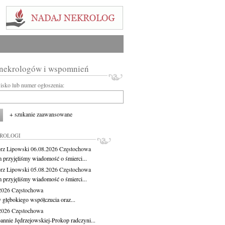
 nekrologów i wspomnień
wisko lub numer ogłoszenia:
+ szukanie zaawansowane
KROLOGI
rz Lipowski
06.08.2026
Częstochowa
m przyjęliśmy wiadomość o śmierci...
rz Lipowski
05.08.2026
Częstochowa
m przyjęliśmy wiadomość o śmierci...
.2026
Częstochowa
 głębokiego współczucia oraz...
.2026
Częstochowa
oannie Jędrzejowskiej-Prokop radczyni...