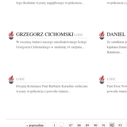
Jego Rodzinie wyrazy najgłębszego współczucia...
współczucia z
GRZEGORZ CICHOMSKI
DANIEL
ŁÓDŹ
W rocznicę śmierci naszego nieodżałowanego kolegi
Ze smutkiem p
Grzegorza Cichomskiego w niedzielę 16 sierpnia...
kapitana Danie
Batalionu...
ŁÓDŹ
ŁÓDŹ
Drogiej Koleżance Pani Barbarze Karachin serdeczne
Pani Ewie Now
wyrazy współczucia z powodu śmierci...
powodu śmierci
« poprzednie
1
...
87
88
89
90
91
92
93