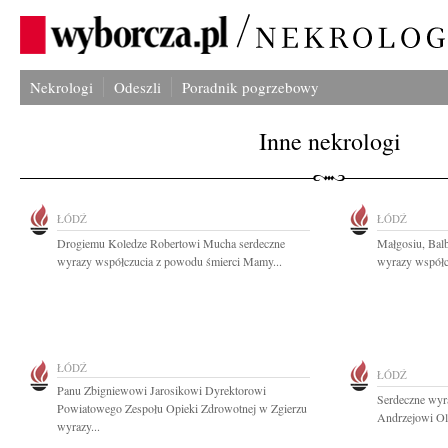
Nekrologi
Odeszli
Poradnik pogrzebowy
Inne nekrologi
ŁÓDŹ
ŁÓDŹ
Drogiemu Koledze Robertowi Mucha serdeczne
Małgosiu, Balb
wyrazy współczucia z powodu śmierci Mamy...
wyrazy współcz
ŁÓDŹ
ŁÓDŹ
Panu Zbigniewowi Jarosikowi Dyrektorowi
Serdeczne wyr
Powiatowego Zespołu Opieki Zdrowotnej w Zgierzu
Andrzejowi Ol
wyrazy...