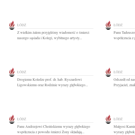
ŁÓDŹ
ŁÓDŹ
Z wielkim żalem przyjęliśmy wiadomość o śmierci
Panu Tadeuszo
naszego sąsiada i Kolegi, wybitnego artysty...
współczucia z
ŁÓDŹ
ŁÓDŹ
Drogiemu Koledze prof. dr. hab. Ryszardowi
Odszedł od na
Ligowskiemu oraz Rodzinie wyrazy głębokiego...
Przyjaciel, zna
ŁÓDŹ
ŁÓDŹ
Panu Andrzejowi Choińskiemu wyrazy głębokiego
Małgosi Kamińs
współczucia z powodu śmierci Żony składają...
wyrazy głęboki