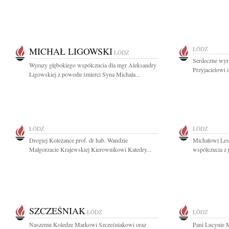
MICHAŁ LIGOWSKI
ŁÓDŹ
ŁÓDŹ
Serdeczne wyr
Wyrazy głębokiego współczucia dla mgr Aleksandry
Przyjacielowi i
Ligowskiej z powodu śmierci Syna Michała...
ŁÓDŹ
ŁÓDŹ
Drogiej Koleżance prof. dr hab. Wandzie
Michałowi Les
Małgorzacie Krajewskiej Kierownikowi Katedry...
współczucia z 
SZCZEŚNIAK
ŁÓDŹ
ŁÓDŹ
Naszemu Koledze Markowi Szcześniakowi oraz
Pani Lucynie 