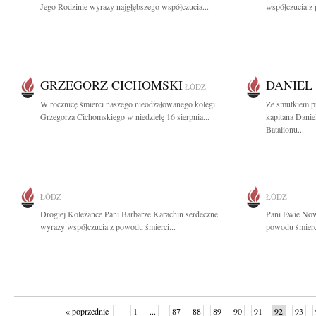
Jego Rodzinie wyrazy najgłębszego współczucia...
współczucia z
GRZEGORZ CICHOMSKI
DANIEL
ŁÓDŹ
W rocznicę śmierci naszego nieodżałowanego kolegi
Ze smutkiem p
Grzegorza Cichomskiego w niedzielę 16 sierpnia...
kapitana Danie
Batalionu...
ŁÓDŹ
ŁÓDŹ
Drogiej Koleżance Pani Barbarze Karachin serdeczne
Pani Ewie Now
wyrazy współczucia z powodu śmierci...
powodu śmierci
« poprzednie
1
...
87
88
89
90
91
92
93