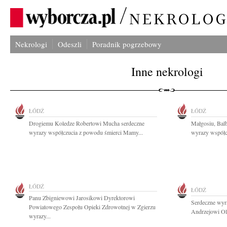
Nekrologi
Odeszli
Poradnik pogrzebowy
Inne nekrologi
ŁÓDŹ
ŁÓDŹ
Drogiemu Koledze Robertowi Mucha serdeczne
Małgosiu, Balb
wyrazy współczucia z powodu śmierci Mamy...
wyrazy współcz
ŁÓDŹ
ŁÓDŹ
Panu Zbigniewowi Jarosikowi Dyrektorowi
Serdeczne wyr
Powiatowego Zespołu Opieki Zdrowotnej w Zgierzu
Andrzejowi Ol
wyrazy...