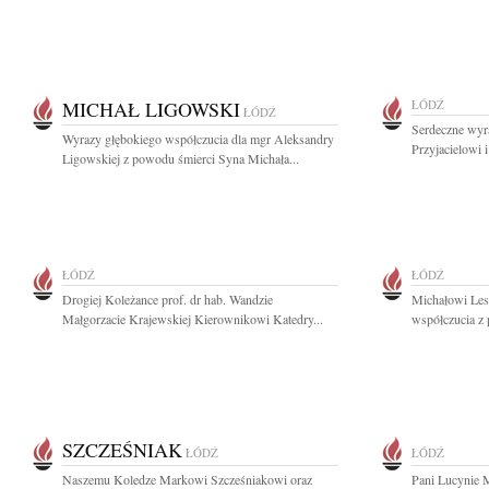
MICHAŁ LIGOWSKI
ŁÓDŹ
ŁÓDŹ
Serdeczne wyr
Wyrazy głębokiego współczucia dla mgr Aleksandry
Przyjacielowi i
Ligowskiej z powodu śmierci Syna Michała...
ŁÓDŹ
ŁÓDŹ
Drogiej Koleżance prof. dr hab. Wandzie
Michałowi Les
Małgorzacie Krajewskiej Kierownikowi Katedry...
współczucia z 
SZCZEŚNIAK
ŁÓDŹ
ŁÓDŹ
Naszemu Koledze Markowi Szcześniakowi oraz
Pani Lucynie 