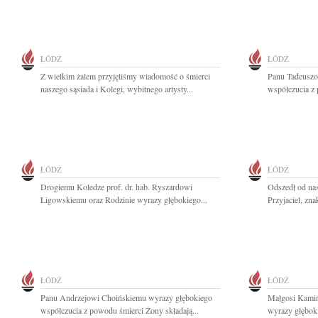
ŁÓDŹ
ŁÓDŹ
Z wielkim żalem przyjęliśmy wiadomość o śmierci
Panu Tadeuszo
naszego sąsiada i Kolegi, wybitnego artysty...
współczucia z
ŁÓDŹ
ŁÓDŹ
Drogiemu Koledze prof. dr. hab. Ryszardowi
Odszedł od na
Ligowskiemu oraz Rodzinie wyrazy głębokiego...
Przyjaciel, zna
ŁÓDŹ
ŁÓDŹ
Panu Andrzejowi Choińskiemu wyrazy głębokiego
Małgosi Kamińs
współczucia z powodu śmierci Żony składają...
wyrazy głęboki