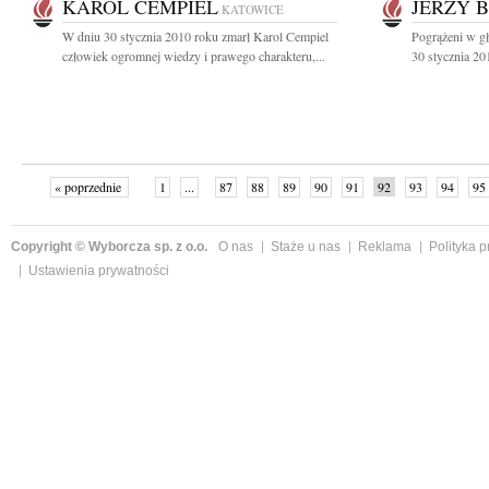
KAROL CEMPIEL
JERZY 
KATOWICE
W dniu 30 stycznia 2010 roku zmarł Karol Cempiel
Pogrążeni w g
człowiek ogromnej wiedzy i prawego charakteru,...
30 stycznia 201
« poprzednie
1
...
87
88
89
90
91
92
93
94
95
Copyright © Wyborcza sp. z o.o.
O nas
Staże u nas
Reklama
Polityka 
Ustawienia prywatności