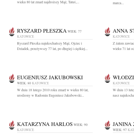
wieku 80 lat zmarł najdroższy Mąż, Tatuś,...
marca...
RYSZARD PŁESZKA
ANNA S
WIEK: 77
KATOWICE
KATOWICE
Ryszard Płeszka najukochańszy Mąż, Ojciec i
Z żalem zawiad
Dziadek, przeżywszy 77 lat, po długiej i ciężkiej...
wieku 71 lat od
EUGENIUSZ JAKUBOWSKI
WŁODZI
WIEK: 80
KATOWICE
KATOWICE
W dniu 18 lutego 2010 roku zmarł w wieku 80 lat,
W dniu 13 lute
urodzony w Radomiu Eugeniusz Jakubowski...
nasz najukocha
KATARZYNA HARLOS
JANINA
WIEK: 90
KATOWICE
WIEK: 97
KA