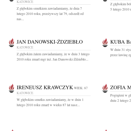
KATOWICE
Z głębokim bó
Z głębokim smutkiem zawiadamiamy, że dnia 7
5 lutego 2010 r
lutego 2010 roku, przeżywszy lat 79, odszedł od
nas...
JAN DANOWSKI-ŹDZIEBŁO
KUBA B
KATOWICE
W dniu 31 sty
Z głębokim żalem zawiadamiamy, że w dniu 3 lutego
przez lawinę zg
2010 roku zmarł mgr inż. Jan Danowski-Ździebło...
IRENEUSZ KRAWCZYK
ZOFIA 
WIEK: 87
KATOWICE
Pogrążeni w g
W głębokim smutku zawiadamiamy, że w dniu 1
dniu 2 lutego 
lutego 2010 roku zmarł w wieku 87 lat nasz...