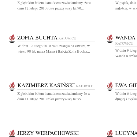
Z głębokim bólem i smutkiem zawiadamiamy, że w
W piątek, dnia
dniu 12 lutego 2010 roku przeżywszy lat 90...
miłością, w wie
ZOFIA BUCHTA
WANDA
KATOWICE
KATOWICE
W dniu 12 lutego 2010 roku zasnęła na zawsze, w
W dniu 9 luteg
wieku 90 lat, nasza Mama i Babcia Zofia Buchta...
Wanda Karnkows
KAZIMIERZ KASIŃSKI
EWA GI
KATOWICE
Z głebokim bólem i smutkiem zawiadamiamy że w
W dniu 6 luteg
dniu 11 lutego 2010 roku przeżywszy lat 75...
długiej i ciężk
JERZY WERPACHOWSKI
LUCYNA