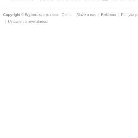
»
Copyright © Wyborcza sp. z o.o.
O nas
Staże u nas
Reklama
Polityka 
Ustawienia prywatności