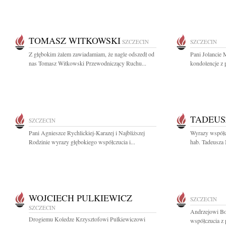
TOMASZ WITKOWSKI
SZCZECIN
SZCZECIN
Z głębokim żalem zawiadamiam, że nagle odszedł od
Pani Jolancie
nas Tomasz Witkowski Przewodniczący Ruchu...
kondolencje z 
TADEUS
SZCZECIN
Pani Agnieszce Rychlickiej-Karazej i Najbliższej
Wyrazy współcz
Rodzinie wyrazy głębokiego współczucia i...
hab. Tadeusza 
WOJCIECH PULKIEWICZ
SZCZECIN
SZCZECIN
Andrzejowi Bo
Drogiemu Koledze Krzysztofowi Pulkiewiczowi
współczucia z 