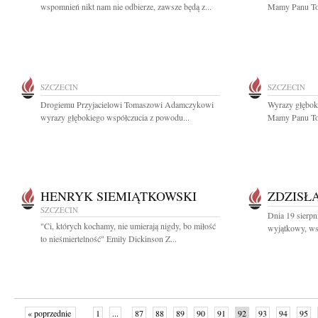
wspomnień nikt nam nie odbierze, zawsze będą z...
Mamy Panu To
SZCZECIN
SZCZECIN
Drogiemu Przyjacielowi Tomaszowi Adamczykowi
Wyrazy głębok
wyrazy głębokiego współczucia z powodu...
Mamy Panu To
HENRYK SIEMIĄTKOWSKI
ZDZISŁ
SZCZECIN
Dnia 19 sierpn
"Ci, których kochamy, nie umierają nigdy, bo miłość
wyjątkowy, wsp
to nieśmiertelność" Emily Dickinson Z...
« poprzednie
1
...
87
88
89
90
91
92
93
94
95