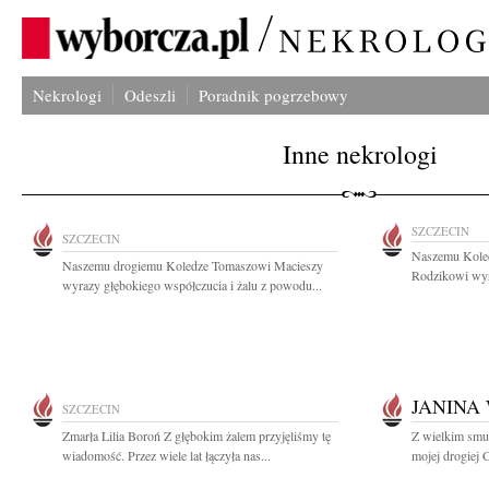
Nekrologi
Odeszli
Poradnik pogrzebowy
Inne nekrologi
SZCZECIN
SZCZECIN
Naszemu Koledz
Naszemu drogiemu Koledze Tomaszowi Macieszy
Rodzikowi wyra
wyrazy głębokiego współczucia i żalu z powodu...
JANINA
SZCZECIN
Zmarła Lilia Boroń Z głębokim żalem przyjęliśmy tę
Z wielkim smu
wiadomość. Przez wiele lat łączyła nas...
mojej drogiej 