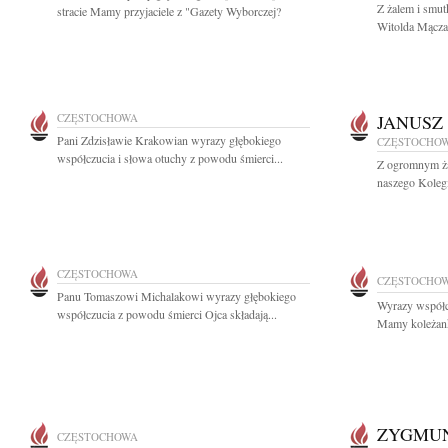
Z żalem i smut
stracie Mamy przyjaciele z "Gazety Wyborczej?
Witolda Mącza
CZĘSTOCHOWA
JANUSZ
Pani Zdzisławie Krakowian wyrazy głębokiego
CZĘSTOCHO
współczucia i słowa otuchy z powodu śmierci...
Z ogromnym ża
naszego Kolegi
CZĘSTOCHOWA
CZĘSTOCHO
Panu Tomaszowi Michalakowi wyrazy głębokiego
Wyrazy współc
współczucia z powodu śmierci Ojca składają...
Mamy koleżanki
ZYGMU
CZĘSTOCHOWA