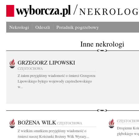
Nekrologi
Odeszli
Poradnik pogrzebowy
Inne nekrologi
GRZEGORZ LIPOWSKI
CZĘSTOCHOWA
Z żalem przyjęliśmy wiadomość o śmierci Grzegorza
Lipowskiego byłego wojewody częstochowskiego
w...
BOŻENA WILK
CZĘSTOCHO
CZĘSTOCHOWA
Drogiemu Kol
Z wielkim smutkiem przyjęliśmy wiadomość o
głębokiego wsp
śmierci naszej Koleżanki Bożeny Wilk Wyrazy...