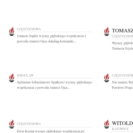
CZĘSTOCHOWA
TOMAS
Jolancie Zajder wyrazy głębokiego współczucia z
CZĘSTOCHO
powodu śmierci Ojca składają koleżanki,...
Wyrazy głębok
Tomasza Szymcz
WROCŁAW
CZĘSTOCHO
Sędziemu Sebastianowi Spałkowi wyrazy głębokiego
Nie umiera Ten
współczucia z powodu śmierci Ojca...
Pawłowi Popcz
WITOLD
CZĘSTOCHOWA
KATOWICE
Ewie Kustal wyrazy głębokiego współczucia po