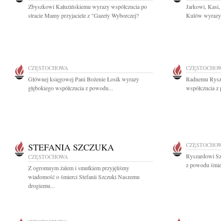
Zbyszkowi Kałuzińskiemu wyrazy współczucia po
Jarkowi, Kasi,
stracie Mamy przyjaciele z "Gazety Wyborczej?
Kulów wyrazy 
CZĘSTOCHOWA
CZĘSTOCHO
Głównej księgowej Pani Bożenie Łosik wyrazy
Radnemu Rysza
głębokiego współczucia z powodu...
współczucia z 
STEFANIA SZCZUKA
CZĘSTOCHO
Ryszardowi Sz
CZĘSTOCHOWA
z powodu śmier
Z ogromnym żalem i smutkiem przyjęliśmy
wiadomość o śmierci Stefanii Szczuki Naszemu
drogiemu...