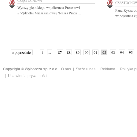
CZĘSTOCHOWA
CZĘSTOCHO
Wyrazy głębokiego współczucia Prezesowi
Panu Ryszardo
Spółdzielni Mieszkaniowej "Nasza Praca"...
współczucia z
« poprzednie
1
...
87
88
89
90
91
92
93
94
95
»
Copyright © Wyborcza sp. z o.o.
O nas
Staże u nas
Reklama
Polityka 
Ustawienia prywatności