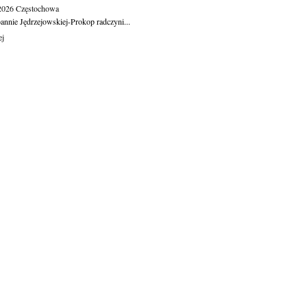
.2026
Częstochowa
oannie Jędrzejowskiej-Prokop radczyni...
ej