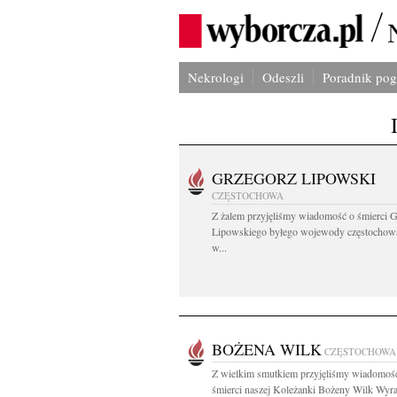
Nekrologi
Odeszli
Poradnik po
GRZEGORZ LIPOWSKI
CZĘSTOCHOWA
Z żalem przyjęliśmy wiadomość o śmierci 
Lipowskiego byłego wojewody częstochow
w...
BOŻENA WILK
CZĘSTOCHOWA
Z wielkim smutkiem przyjęliśmy wiadomoś
śmierci naszej Koleżanki Bożeny Wilk Wyra