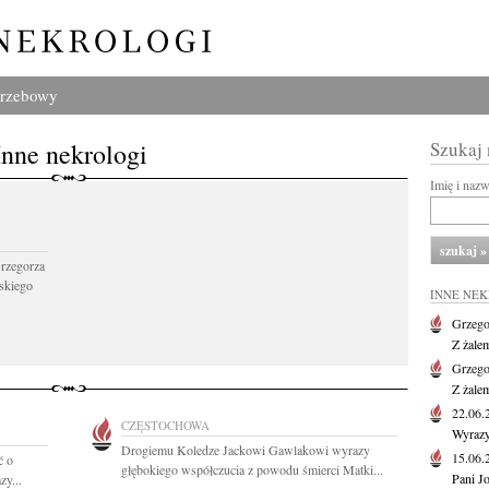
grzebowy
Inne nekrologi
Szukaj
Imię i naz
Grzegorza
skiego
INNE NE
Grzego
Z żale
Grzego
Z żale
22.06
CZĘSTOCHOWA
Wyrazy
Drogiemu Koledze Jackowi Gawlakowi wyrazy
15.06
ć o
głębokiego współczucia z powodu śmierci Matki...
Pani J
zy...