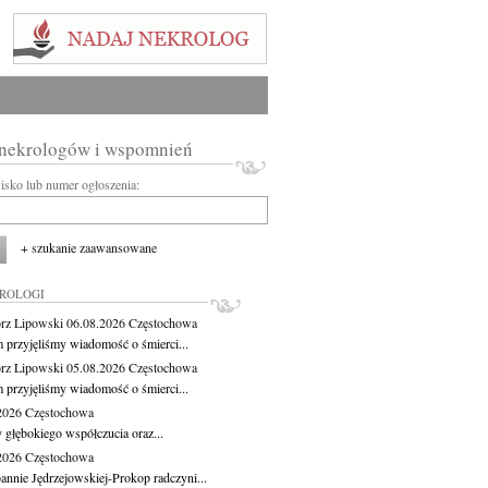
 nekrologów i wspomnień
wisko lub numer ogłoszenia:
+ szukanie zaawansowane
KROLOGI
rz Lipowski
06.08.2026
Częstochowa
m przyjęliśmy wiadomość o śmierci...
rz Lipowski
05.08.2026
Częstochowa
m przyjęliśmy wiadomość o śmierci...
.2026
Częstochowa
 głębokiego współczucia oraz...
.2026
Częstochowa
oannie Jędrzejowskiej-Prokop radczyni...