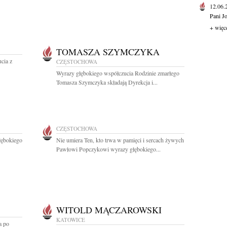
12.06
Pani J
+ więc
TOMASZA SZYMCZYKA
cia z
CZĘSTOCHOWA
Wyrazy głębokiego współczucia Rodzinie zmarłego
Tomasza Szymczyka składają Dyrekcja i...
CZĘSTOCHOWA
łębokiego
Nie umiera Ten, kto trwa w pamięci i sercach żywych
Pawłowi Popczykowi wyrazy głębokiego...
WITOLD MĄCZAROWSKI
KATOWICE
a po