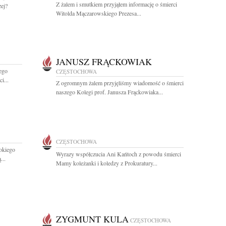
Z żalem i smutkiem przyjąłem informację o śmierci
zej?
Witolda Mączarowskiego Prezesa...
JANUSZ FRĄCKOWIAK
ego
CZĘSTOCHOWA
i...
Z ogromnym żalem przyjęliśmy wiadomość o śmierci
naszego Kolegi prof. Janusza Frąckowiaka...
CZĘSTOCHOWA
okiego
Wyrazy współczucia Ani Kańtoch z powodu śmierci
...
Mamy koleżanki i koledzy z Prokuratury...
ZYGMUNT KULA
CZĘSTOCHOWA