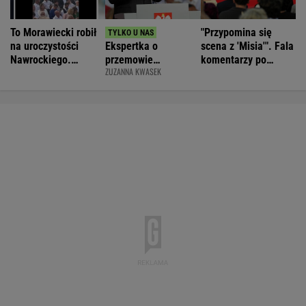
To Morawiecki robił
"Przypomina się
na uroczystości
Ekspertka o
scena z 'Misia'". Fala
Nawrockiego.
przemowie
komentarzy po
ZUZANNA KWASEK
Posłanka PiS:
Nawrockiego.
rocznicy
Skandal
"Błyskotliwie nie
Nawrockiego
jest"