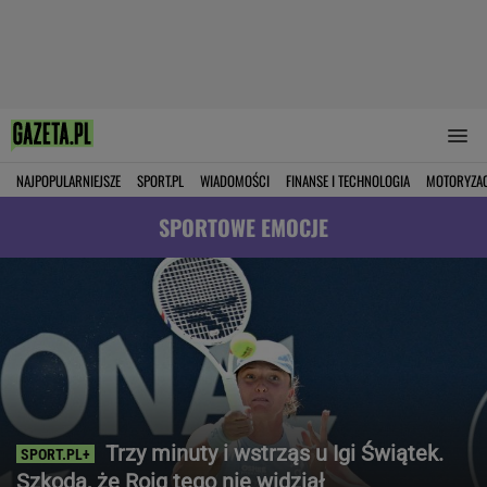
NAJPOPULARNIEJSZE
SPORT.PL
WIADOMOŚCI
FINANSE I TECHNOLOGIA
MOTORYZA
SPORTOWE EMOCJE
Trzy minuty i wstrząs u Igi Świątek.
Szkoda, że Roig tego nie widział