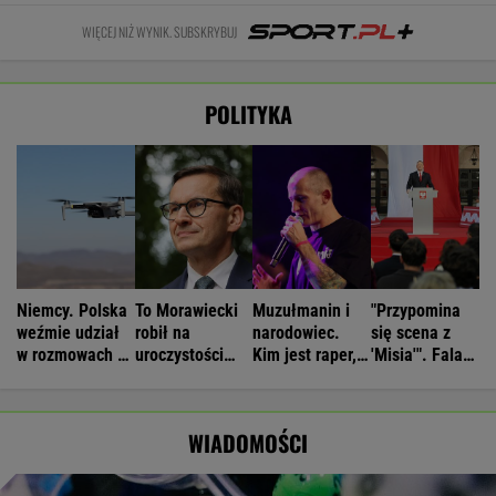
WIĘCEJ NIŻ WYNIK. SUBSKRYBUJ
POLITYKA
Niemcy. Polska
To Morawiecki
Muzułmanin i
"Przypomina
weźmie udział
robił na
narodowiec.
się scena z
w rozmowach o
uroczystości
Kim jest raper,
'Misia'". Fala
zagrożeniach
Nawrockiego.
który wystąpił
komentarzy po
Jest nagranie.
przed
rocznicy
"Skandal"
Nawrockim?
Nawrockiego
WIADOMOŚCI