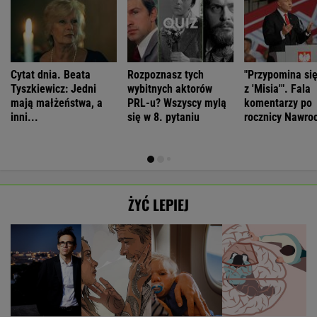
Cytat dnia. Beata
Rozpoznasz tych
"Przypomina si
Tyszkiewicz: Jedni
wybitnych aktorów
z 'Misia'". Fala
mają małżeństwa, a
PRL-u? Wszyscy mylą
komentarzy po
inni...
się w 8. pytaniu
rocznicy Nawro
ŻYĆ LEPIEJ