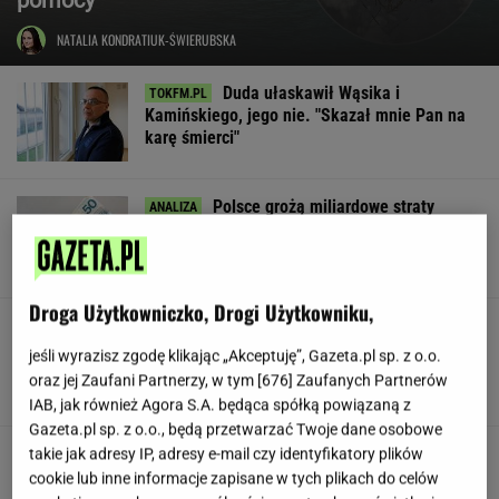
NATALIA KONDRATIUK-ŚWIERUBSKA
Duda ułaskawił Wąsika i
Kamińskiego, jego nie. "Skazał mnie Pan na
karę śmierci"
Polsce grożą miliardowe straty
rocznie. Są wyliczenia
LESZEK KOSTRZEWSKI
Droga Użytkowniczko, Drogi Użytkowniku,
Pracownicy branży IT śmieją się
przez łzy. Zwolnienia w łódzkiej siedzibie
jeśli wyrazisz zgodę klikając „Akceptuję”, Gazeta.pl sp. z o.o.
wielkiej firmy
oraz jej Zaufani Partnerzy, w tym [
676
] Zaufanych Partnerów
SUBSKRYPCJA
IAB, jak również Agora S.A. będąca spółką powiązaną z
Gazeta.pl sp. z o.o., będą przetwarzać Twoje dane osobowe
Urzędnicy pukają do domów. Chcą paragonów
takie jak adresy IP, adresy e-mail czy identyfikatory plików
cookie lub inne informacje zapisane w tych plikach do celów
MATERIAŁ PROMOCYJNY