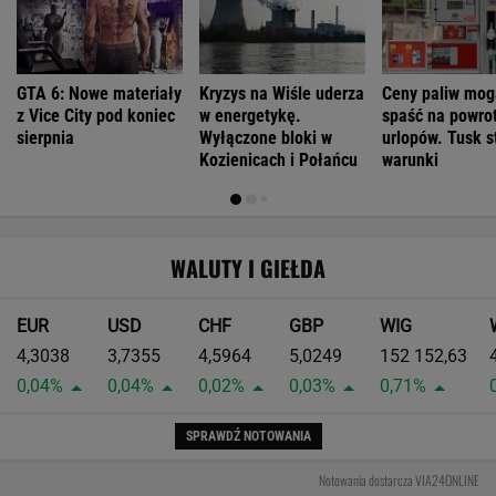
GTA 6: Nowe materiały
Kryzys na Wiśle uderza
Ceny paliw mog
z Vice City pod koniec
w energetykę.
spaść na powrot
sierpnia
Wyłączone bloki w
urlopów. Tusk s
Kozienicach i Połańcu
warunki
WALUTY I GIEŁDA
EUR
USD
CHF
GBP
WIG
4,3038
3,7355
4,5964
5,0249
152 152,63
0,04%
0,04%
0,02%
0,03%
0,71%
SPRAWDŹ NOTOWANIA
Notowania dostarcza VIA24ONLINE