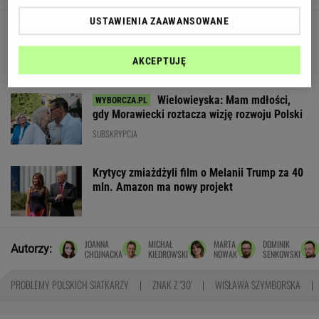
USTAWIENIA ZAAWANSOWANE
Skandynawski przepis na zdrowie? Sezonowe
produkty, prostota i smak bez kompromisów
MATERIAŁ PROMOCYJNY
AKCEPTUJĘ
Wielowieyska: Mam mdłości,
gdy Morawiecki roztacza wizję rozwoju Polski
SUBSKRYPCJA
Krytycy zmiażdżyli film o Melanii Trump za 40
mln. Amazon ma nowy projekt
JOANNA
MICHAŁ
MARTA
DOMINIK
Autorzy:
CHOJNACKA
KIEDROWSKI
NOWAK
SENKOWSKI
PROBLEMY POLSKICH SIATKARZY
ZNAK Z '30'
WISŁAWA SZYMBORSKA