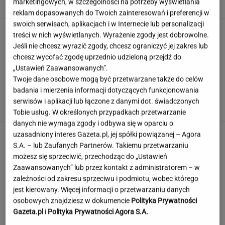
marketingowych, w szczególności na potrzeby wyświetlania
reklam dopasowanych do Twoich zainteresowań i preferencji w
swoich serwisach, aplikacjach i w Internecie lub personalizacji
Muzułmanin i narodowiec. Kim jest raper,
treści w nich wyświetlanych. Wyrażenie zgody jest dobrowolne.
który wystąpił przed Nawrockim?
Jeśli nie chcesz wyrazić zgody, chcesz ograniczyć jej zakres lub
chcesz wycofać zgodę uprzednio udzieloną przejdź do
„Ustawień Zaawansowanych”.
Twoje dane osobowe mogą być przetwarzane także do celów
Rekord padł w niewielkim stawie. Taki okaz
badania i mierzenia informacji dotyczących funkcjonowania
trafia się bardzo rzadko
serwisów i aplikacji lub łączone z danymi dot. świadczonych
Tobie usług. W określonych przypadkach przetwarzanie
danych nie wymaga zgody i odbywa się w oparciu o
uzasadniony interes Gazeta.pl, jej spółki powiązanej – Agora
S.A. – lub Zaufanych Partnerów. Takiemu przetwarzaniu
możesz się sprzeciwić, przechodząc do „Ustawień
Zaawansowanych” lub przez kontakt z administratorem – w
zależności od zakresu sprzeciwu i podmiotu, wobec którego
jest kierowany. Więcej informacji o przetwarzaniu danych
osobowych znajdziesz w dokumencie
Polityka Prywatności
Gazeta.pl
i
Polityka Prywatności Agora S.A.