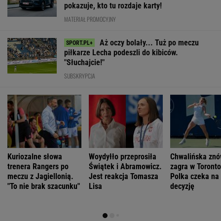
pokazuje, kto tu rozdaje karty!
MATERIAŁ PROMOCYJNY
Aż oczy bolały... Tuż po meczu
piłkarze Lecha podeszli do kibiców.
"Słuchajcie!"
SUBSKRYPCJA
Kuriozalne słowa
Woydyłło przeprosiła
Chwalińska zn
trenera Rangers po
Świątek i Abramowicz.
zagra w Toront
meczu z Jagiellonią.
Jest reakcja Tomasza
Polka czeka na
"To nie brak szacunku"
Lisa
decyzję