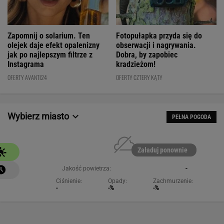
Fotopułapka przyda się do
Zapomnij o solarium. Ten
obserwacji i nagrywania.
olejek daje efekt opalenizny
Dobra, by zapobiec
jak po najlepszym filtrze z
kradzieżom!
Instagrama
OFERTY CZTERY KĄTY
OFERTY AVANTI24
Wybierz miasto
PEŁNA POGODA
Załaduj ponownie
Jakość powietrza:
-
Ciśnienie:
Opady:
Zachmurzenie:
-
-%
-%