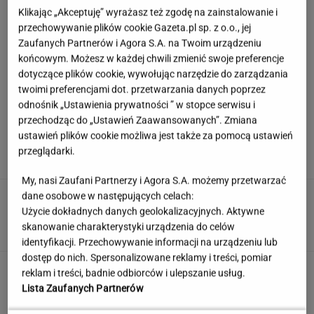
Klikając „Akceptuję” wyrażasz też zgodę na zainstalowanie i
przechowywanie plików cookie Gazeta.pl sp. z o.o., jej
Zaufanych Partnerów i Agora S.A. na Twoim urządzeniu
końcowym. Możesz w każdej chwili zmienić swoje preferencje
dotyczące plików cookie, wywołując narzędzie do zarządzania
twoimi preferencjami dot. przetwarzania danych poprzez
odnośnik „Ustawienia prywatności ” w stopce serwisu i
przechodząc do „Ustawień Zaawansowanych”. Zmiana
Europejski Bank Centralny miażdży pomysł
ustawień plików cookie możliwa jest także za pomocą ustawień
Nawrockiego i Glapińskiego
przeglądarki.
My, nasi Zaufani Partnerzy i Agora S.A. możemy przetwarzać
dane osobowe w następujących celach:
Nie dostała się do liceum mimo
świetnych wyników. Kuratorium wyjaśnia
Użycie dokładnych danych geolokalizacyjnych. Aktywne
skanowanie charakterystyki urządzenia do celów
KLAUDIA KIERZKOWSKA
identyfikacji. Przechowywanie informacji na urządzeniu lub
dostęp do nich. Spersonalizowane reklamy i treści, pomiar
Te polskie przysłowia powinien znać każdy.
reklam i treści, badnie odbiorców i ulepszanie usług.
Na komplet stać nielicznych
Lista Zaufanych Partnerów