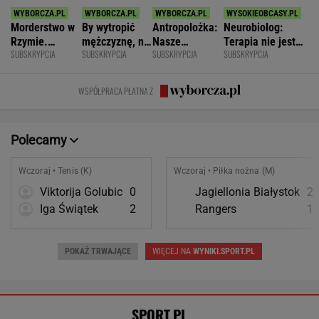
Morderstwo w
By wytropić
Antropolożka:
Neurobiolog:
Rzymie.
mężczyznę, nie
Nasze
Terapia nie jest
SUBSKRYPCJA
SUBSKRYPCJA
SUBSKRYPCJA
SUBSKRYPCJA
Dlaczego
musi nawet
społeczeństwo
konieczna. Mózg
synowie
wstawać z
nie lubi dzieci
jest podatny na
zniszczyli
krzesła.
zmianę
WSPÓŁPRACA PŁATNA Z
swoje życia?
Polecamy
Wczoraj • Tenis (K)
Wczoraj • Piłka nożna (M)
Viktorija Golubic
0
Jagiellonia Białystok
2
Iga Świątek
2
Rangers
1
POKAŻ TRWAJĄCE
WIĘCEJ NA
WYNIKI.SPORT.PL
SPORT.PL