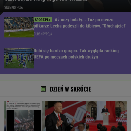
SUBSKRYPCJA
Aż oczy bolały... Tuż po meczu
piłkarze Lecha podeszli do kibiców. "Słuchajcie!"
SUBSKRYPCJA
Robi się bardzo gorąco. Tak wygląda ranking
UEFA po meczach polskich drużyn
DZIEŃ W SKRÓCIE