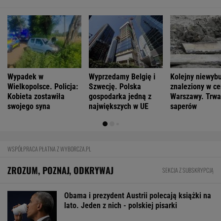
Wypadek w
Wyprzedamy Belgię i
Kolejny niewyb
Wielkopolsce. Policja:
Szwecję. Polska
znaleziony w c
Kobieta zostawiła
gospodarka jedną z
Warszawy. Trwa
swojego syna
największych w UE
saperów
WSPÓŁPRACA PŁATNA Z WYBORCZA.PL
ZROZUM, POZNAJ, ODKRYWAJ
SEKCJA Z SUBSKRYPCJĄ
Obama i prezydent Austrii polecają książki na
lato. Jeden z nich - polskiej pisarki