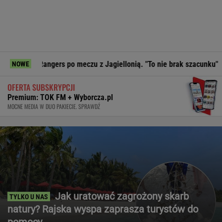
ers po meczu z Jagiellonią. "To nie brak szacunku"
Prezes 
NOWE
OFERTA SUBSKRYPCJI
Premium: TOK FM + Wyborcza.pl
MOCNE MEDIA W DUO PAKIECIE. SPRAWDŹ
Jak uratować zagrożony skarb
natury? Rajska wyspa zaprasza turystów do
pomocy