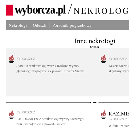
Nekrologi
Odeszli
Poradnik pogrzebowy
Inne nekrologi
BYDGOSZCZ
BYDGOSZCZ
Sylwii Kramkowskiej wraz z Rodziną wyrazy
Arlecie Stanis
głębokiego współczucia z powodu śmierci Mamy...
składamy wyraz
BYDGOSZCZ
KAZIMI
Pani Doktor Ewie Smukalskiej wyrazy szczerego
BYDGOSZCZ
żalu i współczucia z powodu śmierci...
W dniu 29 sier