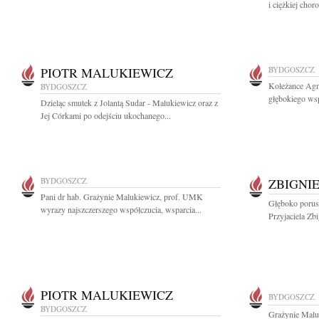
i ciężkiej chor
PIOTR MALUKIEWICZ
BYDGOSZCZ
Koleżance Agn
BYDGOSZCZ
głębokiego wsp
Dzieląc smutek z Jolantą Sudar - Malukiewicz oraz z
Jej Córkami po odejściu ukochanego...
BYDGOSZCZ
ZBIGNI
Pani dr hab. Grażynie Malukiewicz, prof. UMK
Głęboko porusz
wyrazy najszczerszego współczucia, wsparcia...
Przyjaciela Zb
PIOTR MALUKIEWICZ
BYDGOSZCZ
BYDGOSZCZ
Grażynie Malu