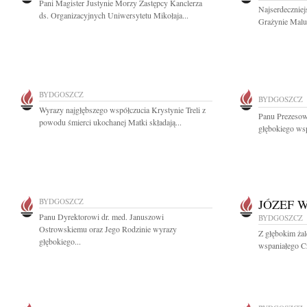
Pani Magister Justynie Morzy Zastępcy Kanclerza
Najserdeczniej
ds. Organizacyjnych Uniwersytetu Mikołaja...
Grażynie Malu
BYDGOSZCZ
BYDGOSZCZ
Wyrazy najgłębszego współczucia Krystynie Treli z
Panu Prezesow
powodu śmierci ukochanej Matki składają...
głębokiego wsp
BYDGOSZCZ
JÓZEF 
Panu Dyrektorowi dr. med. Januszowi
BYDGOSZCZ
Ostrowskiemu oraz Jego Rodzinie wyrazy
Z głębokim ża
głębokiego...
wspaniałego Cz