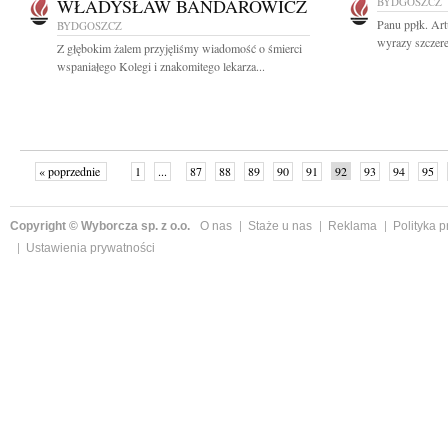
WŁADYSŁAW BANDAROWICZ
BYDGOSZCZ
Panu ppłk. Art
BYDGOSZCZ
wyrazy szczere
Z głębokim żalem przyjęliśmy wiadomość o śmierci
wspaniałego Kolegi i znakomitego lekarza...
« poprzednie
1
...
87
88
89
90
91
92
93
94
95
»
Copyright © Wyborcza sp. z o.o.
O nas
Staże u nas
Reklama
Polityka 
Ustawienia prywatności