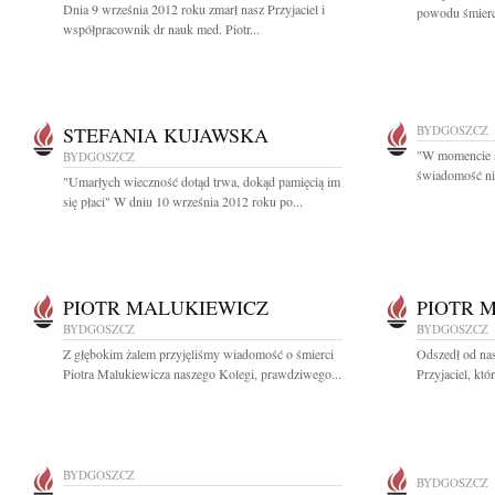
Dnia 9 września 2012 roku zmarł nasz Przyjaciel i
powodu śmierci
współpracownik dr nauk med. Piotr...
STEFANIA KUJAWSKA
BYDGOSZCZ
"W momencie ś
BYDGOSZCZ
świadomość nic
"Umarłych wieczność dotąd trwa, dokąd pamięcią im
się płaci" W dniu 10 września 2012 roku po...
PIOTR MALUKIEWICZ
PIOTR 
BYDGOSZCZ
BYDGOSZCZ
Z głębokim żalem przyjęliśmy wiadomość o śmierci
Odszedł od nas
Piotra Malukiewicza naszego Kolegi, prawdziwego...
Przyjaciel, któ
BYDGOSZCZ
BYDGOSZCZ