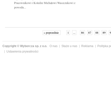
Pracownikowi i Koledze Michałowi Waszczukowi z
powodu...
« poprzednie
1
...
86
87
88
89
Copyright © Wyborcza sp. z o.o.
O nas
Staże u nas
Reklama
Polityka 
Ustawienia prywatności