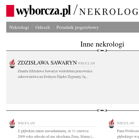
Nekrologi
Odeszli
Poradnik pogrzebowy
Inne nekrologi
ZDZISŁAWA SAWARYN
WROCŁAW
Zmarła Zdzisława Sawaryn wieloletnia pracownica
cukrownictwa na Dolnym Śląsku Żegnamy Ją...
WROCŁAW
WROCŁAW
Z głębokim żalem zawiadamiamy, że 11 czerwca
Panu Profeso
2009 roku odeszła od nas ukochana Żona, Mama i...
głębokiego wsp