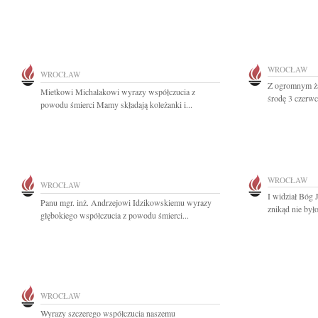
WROCŁAW
WROCŁAW
Z ogromnym ża
Mietkowi Michalakowi wyrazy współczucia z
środę 3 czerwc
powodu śmierci Mamy składają koleżanki i...
WROCŁAW
WROCŁAW
I widział Bóg 
Panu mgr. inż. Andrzejowi Idzikowskiemu wyrazy
znikąd nie był
głębokiego współczucia z powodu śmierci...
WROCŁAW
Wyrazy szczerego współczucia naszemu