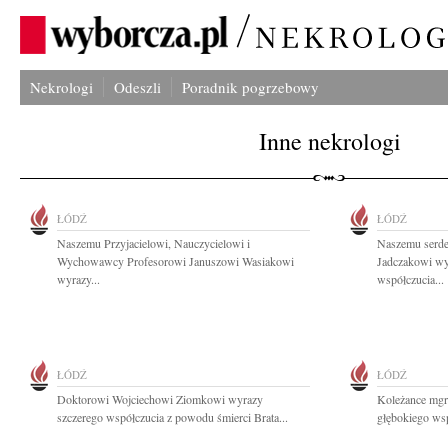
Nekrologi
Odeszli
Poradnik pogrzebowy
Inne nekrologi
ŁÓDŹ
ŁÓDŹ
Naszemu Przyjacielowi, Nauczycielowi i
Naszemu serd
Wychowawcy Profesorowi Januszowi Wasiakowi
Jadczakowi wy
wyrazy...
współczucia...
ŁÓDŹ
ŁÓDŹ
Doktorowi Wojciechowi Ziomkowi wyrazy
Koleżance mgr
szczerego współczucia z powodu śmierci Brata...
głębokiego wsp