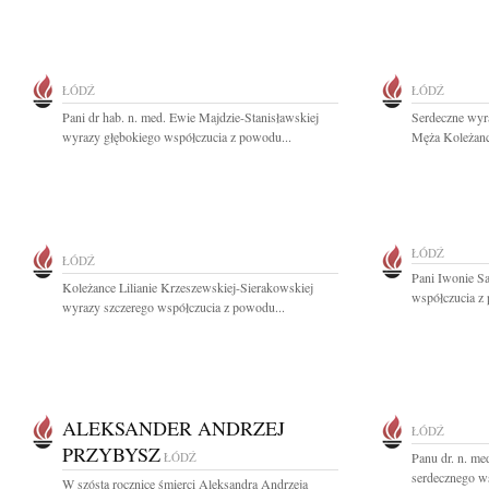
ŁÓDŹ
ŁÓDŹ
Pani dr hab. n. med. Ewie Majdzie-Stanisławskiej
Serdeczne wyr
wyrazy głębokiego współczucia z powodu...
Męża Koleżance
ŁÓDŹ
ŁÓDŹ
Pani Iwonie S
Koleżance Lilianie Krzeszewskiej-Sierakowskiej
współczucia z 
wyrazy szczerego współczucia z powodu...
ALEKSANDER ANDRZEJ
ŁÓDŹ
PRZYBYSZ
ŁÓDŹ
Panu dr. n. m
serdecznego ws
W szóstą rocznicę śmierci Aleksandra Andrzeja