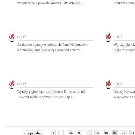
współczucia z powodu śmierci Taty składają...
Pietrzak z pow
ŁÓDŹ
ŁÓDŹ
Serdeczne wyrazy współczucia Pani Małgorzacie
Wyrazy głębok
Kamińskiej-Bruszewskiej z powodu śmierci...
Pająk z powodu
ŁÓDŹ
ŁÓDŹ
Wyrazy głębokiego współczucia Koledze dr. inż.
Naszej Koleża
Jackowi Kędzi z powodu śmierci Ojca...
współczucia z
« poprzednie
1
...
86
87
88
89
90
91
92
93