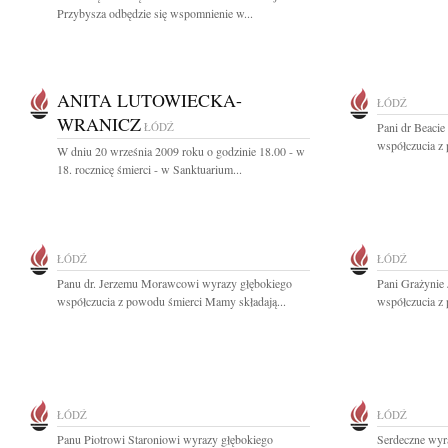
Przybysza odbędzie się wspomnienie w...
ANITA LUTOWIECKA-
ŁÓDŹ
WRANICZ
ŁÓDŹ
Pani dr Beacie
współczucia z 
W dniu 20 września 2009 roku o godzinie 18.00 - w
18. rocznicę śmierci - w Sanktuarium...
ŁÓDŹ
ŁÓDŹ
Panu dr. Jerzemu Morawcowi wyrazy głębokiego
Pani Grażynie 
współczucia z powodu śmierci Mamy składają...
współczucia z
ŁÓDŹ
ŁÓDŹ
Panu Piotrowi Staroniowi wyrazy głębokiego
Serdeczne wyr