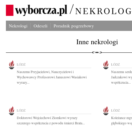
Nekrologi
Odeszli
Poradnik pogrzebowy
Inne nekrologi
ŁÓDŹ
ŁÓDŹ
Naszemu Przyjacielowi, Nauczycielowi i
Naszemu serd
Wychowawcy Profesorowi Januszowi Wasiakowi
Jadczakowi wy
wyrazy...
współczucia...
ŁÓDŹ
ŁÓDŹ
Doktorowi Wojciechowi Ziomkowi wyrazy
Koleżance mgr
szczerego współczucia z powodu śmierci Brata...
głębokiego wsp