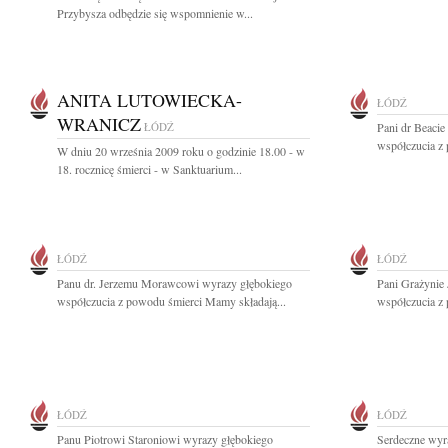
Przybysza odbędzie się wspomnienie w...
ANITA LUTOWIECKA-
ŁÓDŹ
WRANICZ
ŁÓDŹ
Pani dr Beacie
współczucia z 
W dniu 20 września 2009 roku o godzinie 18.00 - w
18. rocznicę śmierci - w Sanktuarium...
ŁÓDŹ
ŁÓDŹ
Panu dr. Jerzemu Morawcowi wyrazy głębokiego
Pani Grażynie 
współczucia z powodu śmierci Mamy składają...
współczucia z
ŁÓDŹ
ŁÓDŹ
Panu Piotrowi Staroniowi wyrazy głębokiego
Serdeczne wyr