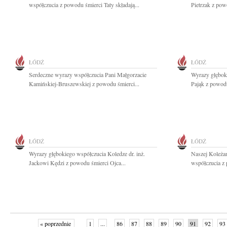
współczucia z powodu śmierci Taty składają...
Pietrzak z pow
ŁÓDŹ
ŁÓDŹ
Serdeczne wyrazy współczucia Pani Małgorzacie
Wyrazy głębok
Kamińskiej-Bruszewskiej z powodu śmierci...
Pająk z powodu
ŁÓDŹ
ŁÓDŹ
Wyrazy głębokiego współczucia Koledze dr. inż.
Naszej Koleża
Jackowi Kędzi z powodu śmierci Ojca...
współczucia z
« poprzednie
1
...
86
87
88
89
90
91
92
93