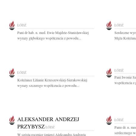
ŁÓDŹ
ŁÓDŹ
Pani dr hab. n. med. Ewie Majdzie-Stanisławskiej
Serdeczne wyr
wyrazy głębokiego współczucia z powodu...
Męża Koleżance
ŁÓDŹ
ŁÓDŹ
Pani Iwonie S
Koleżance Lilianie Krzeszewskiej-Sierakowskiej
współczucia z 
wyrazy szczerego współczucia z powodu...
ALEKSANDER ANDRZEJ
ŁÓDŹ
PRZYBYSZ
ŁÓDŹ
Panu dr. n. m
serdecznego ws
W szóstą rocznicę śmierci Aleksandra Andrzeja