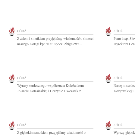
ŁÓDŹ
ŁÓDŹ
Z żalem i smutkiem przyjęliśmy wiadomość o śmierci
Panu insp. Sł
naszego Kolegi kpt. w st. spocz. Zbigniewa...
Dyrektora Cen
ŁÓDŹ
ŁÓDŹ
Wyrazy serdecznego współczucia Koleżankom
Naszym serdec
Jolancie Kolasińskiej i Grażynie Owczarek z...
Kozłowskiej i 
ŁÓDŹ
ŁÓDŹ
Z głębokim smutkiem przyjęliśmy wiadomość o
Wyrazy głębok