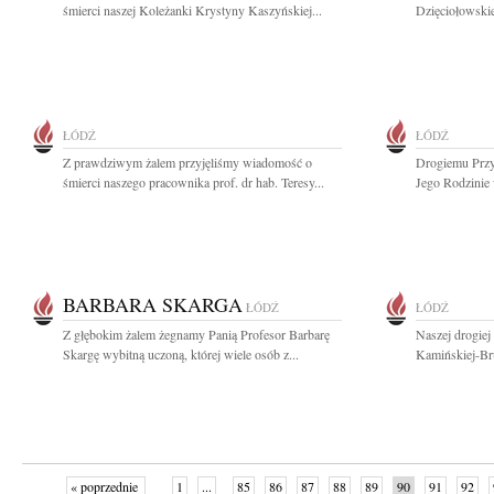
śmierci naszej Koleżanki Krystyny Kaszyńskiej...
Dzięciołowskie
ŁÓDŹ
ŁÓDŹ
Z prawdziwym żalem przyjęliśmy wiadomość o
Drogiemu Przy
śmierci naszego pracownika prof. dr hab. Teresy...
Jego Rodzinie
BARBARA SKARGA
ŁÓDŹ
ŁÓDŹ
Z głębokim żalem żegnamy Panią Profesor Barbarę
Naszej drogiej
Skargę wybitną uczoną, której wiele osób z...
Kamińskiej-Br
« poprzednie
1
...
85
86
87
88
89
90
91
92