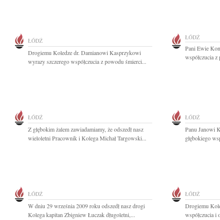
ŁÓDŹ
ŁÓDŹ
Pani Ewie Kon
Drogiemu Koledze dr. Damianowi Kasprzykowi
współczucia z 
wyrazy szczerego współczucia z powodu śmierci...
ŁÓDŹ
ŁÓDŹ
Z głębokim żalem zawiadamiamy, że odszedł nasz
Panu Janowi K
wieloletni Pracownik i Kolega Michał Targowski...
głębokiego wsp
ŁÓDŹ
ŁÓDŹ
W dniu 29 września 2009 roku odszedł nasz drogi
Drogiemu Kol
Kolega kapitan Zbigniew Łuczak długoletni,...
współczucia i o