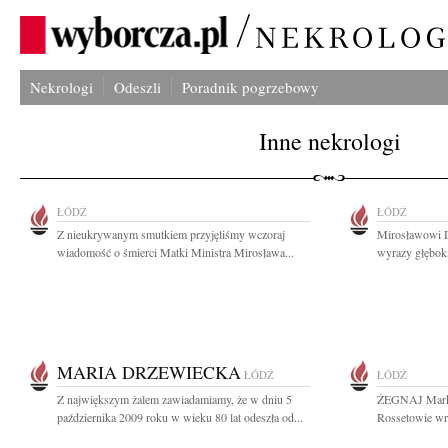
Nekrologi
Odeszli
Poradnik pogrzebowy
Inne nekrologi
ŁÓDŹ
ŁÓDŹ
Z nieukrywanym smutkiem przyjęliśmy wczoraj
Mirosławowi D
wiadomość o śmierci Matki Ministra Mirosława...
wyrazy głęboki
MARIA DRZEWIECKA
ŁÓDŹ
ŁÓDŹ
Z największym żalem zawiadamiamy, że w dniu 5
ŻEGNAJ Marku 
października 2009 roku w wieku 80 lat odeszła od...
Rossetowie wra