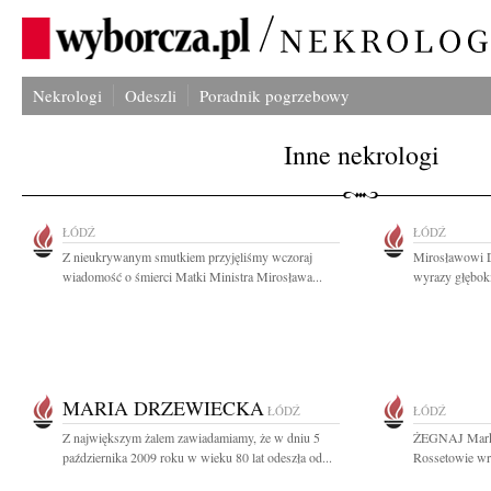
Nekrologi
Odeszli
Poradnik pogrzebowy
Inne nekrologi
ŁÓDŹ
ŁÓDŹ
Z nieukrywanym smutkiem przyjęliśmy wczoraj
Mirosławowi D
wiadomość o śmierci Matki Ministra Mirosława...
wyrazy głęboki
MARIA DRZEWIECKA
ŁÓDŹ
ŁÓDŹ
Z największym żalem zawiadamiamy, że w dniu 5
ŻEGNAJ Marku 
października 2009 roku w wieku 80 lat odeszła od...
Rossetowie wra