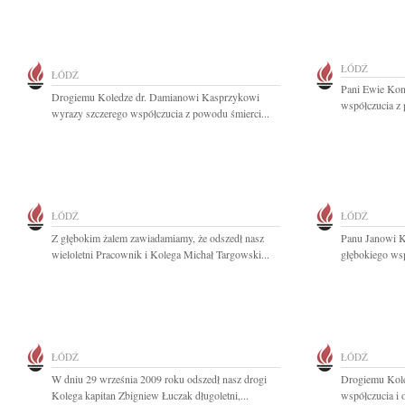
ŁÓDŹ
ŁÓDŹ
Pani Ewie Kon
Drogiemu Koledze dr. Damianowi Kasprzykowi
współczucia z 
wyrazy szczerego współczucia z powodu śmierci...
ŁÓDŹ
ŁÓDŹ
Z głębokim żalem zawiadamiamy, że odszedł nasz
Panu Janowi K
wieloletni Pracownik i Kolega Michał Targowski...
głębokiego wsp
ŁÓDŹ
ŁÓDŹ
W dniu 29 września 2009 roku odszedł nasz drogi
Drogiemu Kol
Kolega kapitan Zbigniew Łuczak długoletni,...
współczucia i o