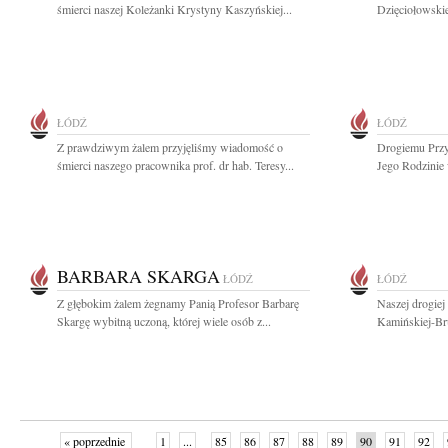
śmierci naszej Koleżanki Krystyny Kaszyńskiej...
Dzięciołowskie
ŁÓDŹ
ŁÓDŹ
Z prawdziwym żalem przyjęliśmy wiadomość o
Drogiemu Przy
śmierci naszego pracownika prof. dr hab. Teresy...
Jego Rodzinie
BARBARA SKARGA
ŁÓDŹ
ŁÓDŹ
Z głębokim żalem żegnamy Panią Profesor Barbarę
Naszej drogiej
Skargę wybitną uczoną, której wiele osób z...
Kamińskiej-Br
« poprzednie
1
...
85
86
87
88
89
90
91
92