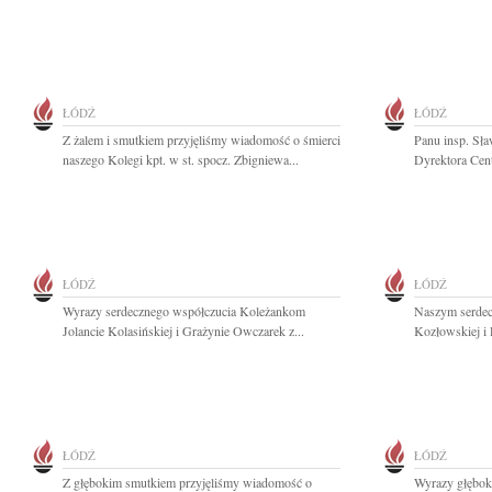
ŁÓDŹ
ŁÓDŹ
Z żalem i smutkiem przyjęliśmy wiadomość o śmierci
Panu insp. Sł
naszego Kolegi kpt. w st. spocz. Zbigniewa...
Dyrektora Cen
ŁÓDŹ
ŁÓDŹ
Wyrazy serdecznego współczucia Koleżankom
Naszym serdec
Jolancie Kolasińskiej i Grażynie Owczarek z...
Kozłowskiej i 
ŁÓDŹ
ŁÓDŹ
Z głębokim smutkiem przyjęliśmy wiadomość o
Wyrazy głębok