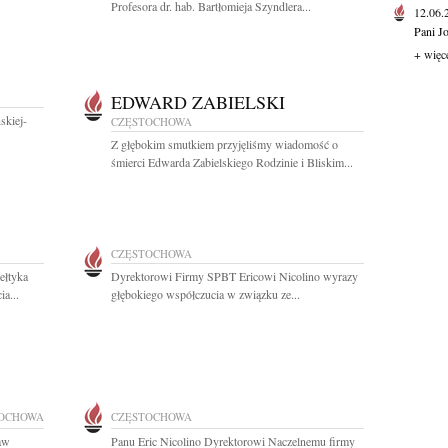
Profesora dr. hab. Bartłomieja Szyndlera...
12.06
Pani J
+ więc
EDWARD ZABIELSKI
skiej-
CZĘSTOCHOWA
Z głębokim smutkiem przyjęliśmy wiadomość o
śmierci Edwarda Zabielskiego Rodzinie i Bliskim...
CZĘSTOCHOWA
ełtyka
Dyrektorowi Firmy SPBT Ericowi Nicolino wyrazy
a...
głębokiego współczucia w związku ze...
OCHOWA
CZĘSTOCHOWA
ław
Panu Eric Nicolino Dyrektorowi Naczelnemu firmy