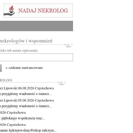
 nekrologów i wspomnień
wisko lub numer ogłoszenia:
+ szukanie zaawansowane
KROLOGI
rz Lipowski
06.08.2026
Częstochowa
m przyjęliśmy wiadomość o śmierci...
rz Lipowski
05.08.2026
Częstochowa
m przyjęliśmy wiadomość o śmierci...
.2026
Częstochowa
 głębokiego współczucia oraz...
.2026
Częstochowa
oannie Jędrzejowskiej-Prokop radczyni...