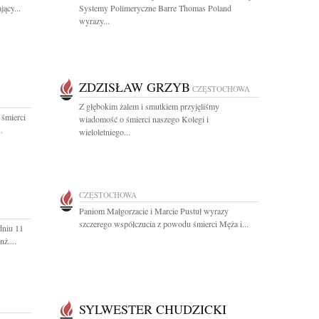
ący...
Systemy Polimeryczne Barre Thomas Poland
wyrazy...
ZDZISŁAW GRZYB
CZĘSTOCHOWA
Z głębokim żalem i smutkiem przyjęliśmy
 śmierci
wiadomość o śmierci naszego Kolegi i
.
wieloletniego...
CZĘSTOCHOWA
Paniom Małgorzacie i Marcie Pustuł wyrazy
szczerego współczucia z powodu śmierci Męża i...
dniu 11
ż....
SYLWESTER CHUDZICKI