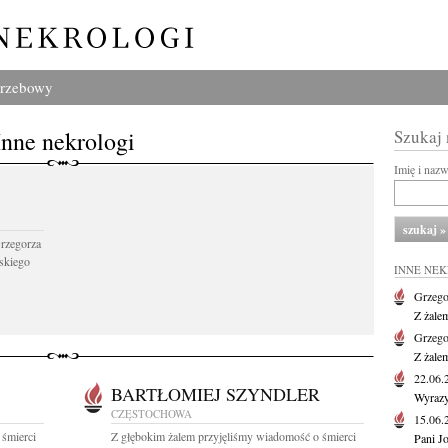
grzebowy
Inne nekrologi
Szukaj
Imię i naz
Grzegorza
skiego
INNE NE
Grzego
Z żale
Grzego
Z żale
22.06
BARTŁOMIEJ SZYNDLER
Wyrazy
CZĘSTOCHOWA
15.06
 śmierci
Z głębokim żalem przyjęliśmy wiadomość o śmierci
Pani J