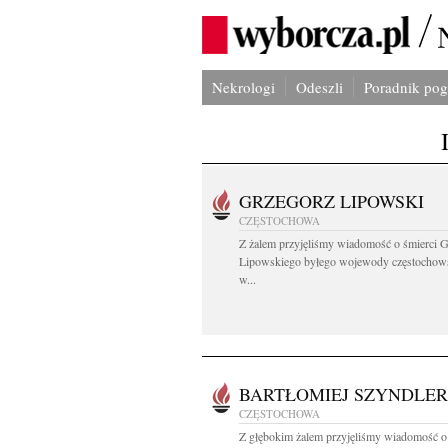
Nekrologi
Odeszli
Poradnik po
GRZEGORZ LIPOWSKI
CZĘSTOCHOWA
Z żalem przyjęliśmy wiadomość o śmierci 
Lipowskiego byłego wojewody częstochow
w...
BARTŁOMIEJ SZYNDLER
CZĘSTOCHOWA
Z głębokim żalem przyjęliśmy wiadomość o