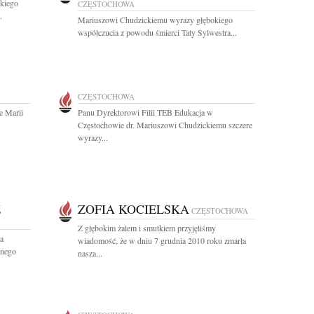
skiego
CZĘSTOCHOWA
.
Mariuszowi Chudzickiemu wyrazy głębokiego
współczucia z powodu śmierci Taty Sylwestra...
CZĘSTOCHOWA
e Marii
Panu Dyrektorowi Filii TEB Edukacja w
Częstochowie dr. Mariuszowi Chudzickiemu szczere
wyrazy...
Z
ZOFIA KOCIELSKA
CZĘSTOCHOWA
Z głębokim żalem i smutkiem przyjęliśmy
a
wiadomość, że w dniu 7 grudnia 2010 roku zmarła
anego
nasza...