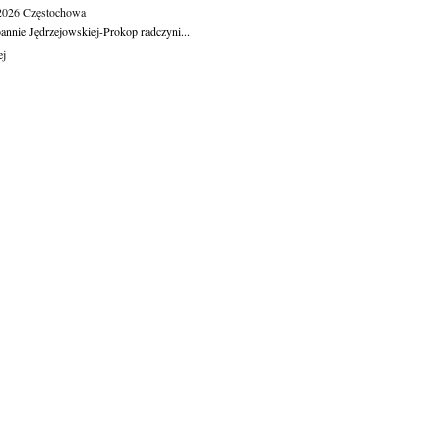
.2026
Częstochowa
oannie Jędrzejowskiej-Prokop radczyni...
ej