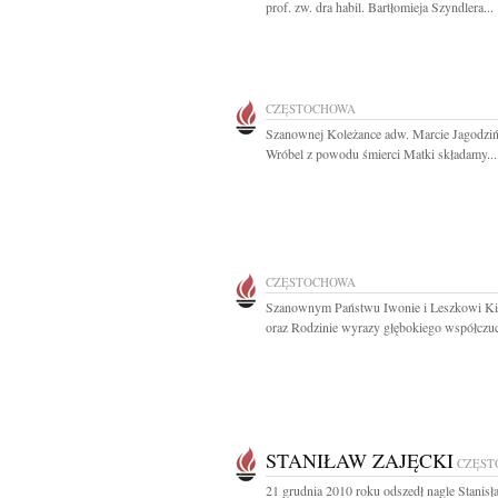
prof. zw. dra habil. Bartłomieja Szyndlera...
CZĘSTOCHOWA
Szanownej Koleżance adw. Marcie Jagodziń
Wróbel z powodu śmierci Matki składamy...
CZĘSTOCHOWA
Szanownym Państwu Iwonie i Leszkowi Ki
oraz Rodzinie wyrazy głębokiego współczuci
STANIŁAW ZAJĘCKI
CZĘST
21 grudnia 2010 roku odszedł nagle Stanis