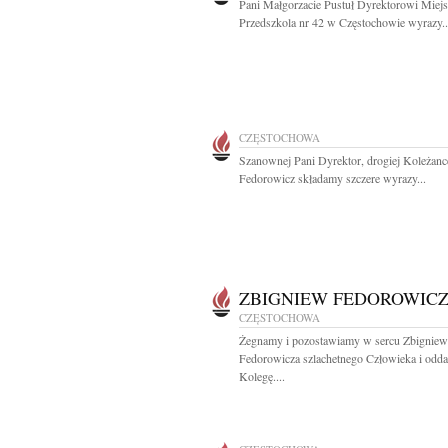
Pani Małgorzacie Pustuł Dyrektorowi Miej
Przedszkola nr 42 w Częstochowie wyrazy..
CZĘSTOCHOWA
Szanownej Pani Dyrektor, drogiej Koleżanc
Fedorowicz składamy szczere wyrazy...
ZBIGNIEW FEDOROWIC
CZĘSTOCHOWA
Żegnamy i pozostawiamy w sercu Zbigniew
Fedorowicza szlachetnego Człowieka i odd
Kolegę....