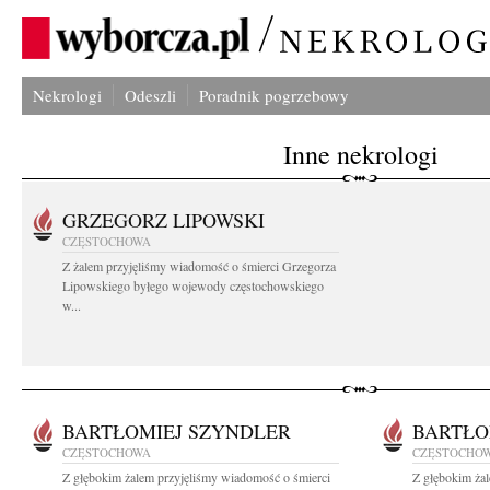
Nekrologi
Odeszli
Poradnik pogrzebowy
Inne nekrologi
GRZEGORZ LIPOWSKI
CZĘSTOCHOWA
Z żalem przyjęliśmy wiadomość o śmierci Grzegorza
Lipowskiego byłego wojewody częstochowskiego
w...
BARTŁOMIEJ SZYNDLER
BARTŁO
CZĘSTOCHOWA
CZĘSTOCHO
Z głębokim żalem przyjęliśmy wiadomość o śmierci
Z głębokim ża