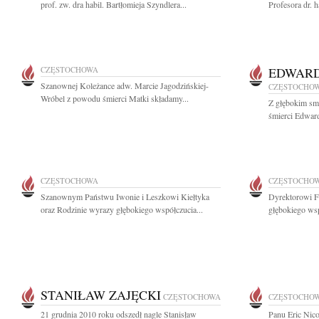
prof. zw. dra habil. Bartłomieja Szyndlera...
Profesora dr. h
CZĘSTOCHOWA
EDWARD
Szanownej Koleżance adw. Marcie Jagodzińskiej-
CZĘSTOCHO
Wróbel z powodu śmierci Matki składamy...
Z głębokim sm
śmierci Edward
CZĘSTOCHOWA
CZĘSTOCHO
Szanownym Państwu Iwonie i Leszkowi Kiełtyka
Dyrektorowi F
oraz Rodzinie wyrazy głębokiego współczucia...
głębokiego wsp
STANIŁAW ZAJĘCKI
CZĘSTOCHOWA
CZĘSTOCHO
21 grudnia 2010 roku odszedł nagle Stanisław
Panu Eric Nic