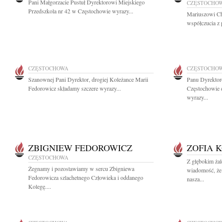
Pani Małgorzacie Pustuł Dyrektorowi Miejskiego
CZĘSTOCHO
Przedszkola nr 42 w Częstochowie wyrazy...
Mariuszowi Ch
współczucia z 
CZĘSTOCHOWA
CZĘSTOCHO
Szanownej Pani Dyrektor, drogiej Koleżance Marii
Panu Dyrektor
Fedorowicz składamy szczere wyrazy...
Częstochowie 
wyrazy...
ZBIGNIEW FEDOROWICZ
ZOFIA 
CZĘSTOCHOWA
Z głębokim żal
Żegnamy i pozostawiamy w sercu Zbigniewa
wiadomość, że
Fedorowicza szlachetnego Człowieka i oddanego
nasza...
Kolegę....