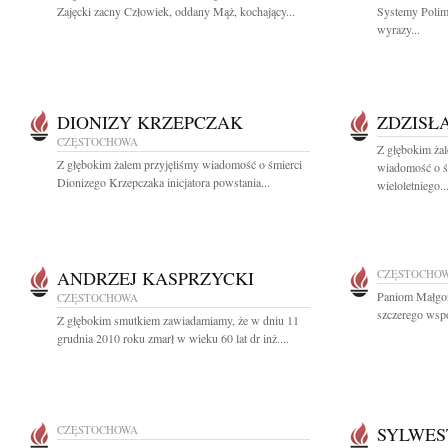
Zajęcki zacny Człowiek, oddany Mąż, kochający...
Systemy Polim
wyrazy...
DIONIZY KRZEPCZAK
ZDZISŁ
CZĘSTOCHOWA
Z głębokim żal
Z głębokim żalem przyjęliśmy wiadomość o śmierci
wiadomość o śm
Dionizego Krzepczaka inicjatora powstania...
wieloletniego..
ANDRZEJ KASPRZYCKI
CZĘSTOCHO
Paniom Małgor
CZĘSTOCHOWA
szczerego wspó
Z głębokim smutkiem zawiadamiamy, że w dniu 11
grudnia 2010 roku zmarł w wieku 60 lat dr inż....
CZĘSTOCHOWA
SYLWES