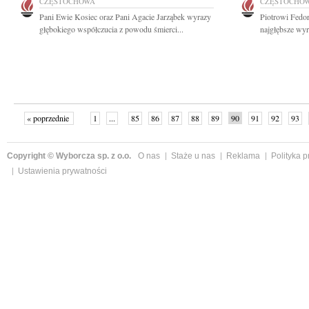
CZĘSTOCHOWA
CZĘSTOCHO
Pani Ewie Kosiec oraz Pani Agacie Jarząbek wyrazy
Piotrowi Fedo
głębokiego współczucia z powodu śmierci...
najgłębsze wyr
« poprzednie
1
...
85
86
87
88
89
90
91
92
93
»
Copyright © Wyborcza sp. z o.o.
O nas
Staże u nas
Reklama
Polityka 
Ustawienia prywatności